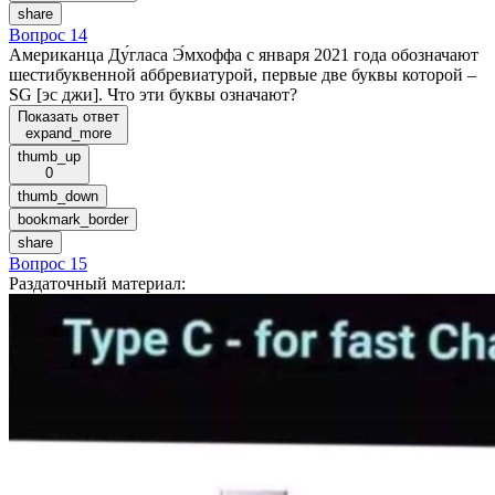
share
Вопрос 14
Американца Ду́гласа Э́мхоффа с января 2021 года обозначают
шестибуквенной аббревиатурой, первые две буквы которой –
SG [эс джи]. Что эти буквы означают?
Показать ответ
expand_more
thumb_up
0
thumb_down
bookmark_border
share
Вопрос 15
Раздаточный материал
: