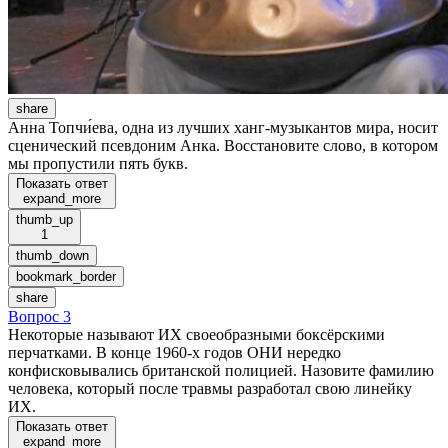
share
Анна Топчи́ева, одна из лучших ханг-музыкантов мира, носит
сценический псевдоним Анка. Восстановите слово, в котором
мы пропустили пять букв.
Показать ответ
expand_more
thumb_up
1
thumb_down
bookmark_border
share
Вопрос 3
Некоторые называют ИХ своеобразными боксёрскими
перчатками. В конце 1960-х годов ОНИ нередко
конфисковывались британской полицией. Назовите фамилию
человека, который после травмы разработал свою линейку
ИХ.
Показать ответ
expand_more