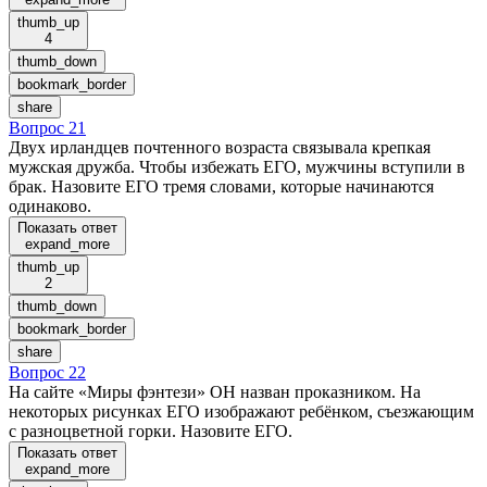
thumb_up
4
thumb_down
bookmark_border
share
Вопрос 21
Двух ирландцев почтенного возраста связывала крепкая
мужская дружба. Чтобы избежать ЕГО, мужчины вступили в
брак. Назовите ЕГО тремя словами, которые начинаются
одинаково.
Показать ответ
expand_more
thumb_up
2
thumb_down
bookmark_border
share
Вопрос 22
На сайте «Миры фэнтези» ОН назван проказником. На
некоторых рисунках ЕГО изображают ребёнком, съезжающим
с разноцветной горки. Назовите ЕГО.
Показать ответ
expand_more