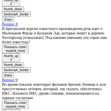
thumb_up
2
thumb_down
bookmark_border
share
Вопрос 8
В британской версии известного произведения речь идет о
Маленьком Фреде и Большом Эде, которые живут в деревне
Nevergiveup [нэвагива́п]. Под какими именами эти герои нам
более известны?
Показать ответ
expand_more
thumb_up
3
thumb_down
bookmark_border
share
Вопрос 9
Во время показов некоторых фильмов братьев Люмьер в зале
присутствовал человек, который, так сказать, обеспечивал
ИКС. Назовите ИКС двумя словами, начинающимися на
парные согласные.
Показать ответ
expand_more