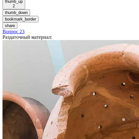
thumb_up
2
thumb_down
bookmark_border
share
Вопрос 23
Раздаточный материал
: