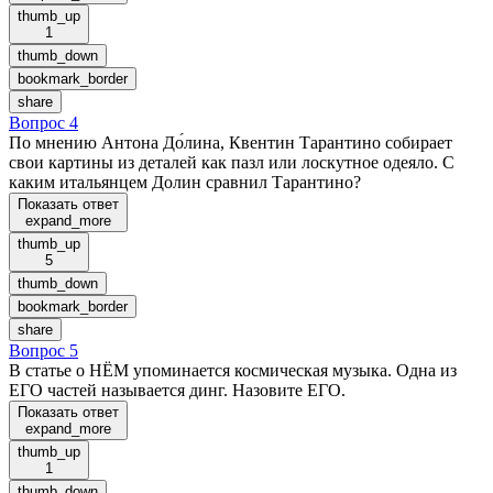
thumb_up
1
thumb_down
bookmark_border
share
Вопрос 4
По мнению Антона До́лина, Квентин Тарантино собирает
свои картины из деталей как пазл или лоскутное одеяло. С
каким итальянцем Долин сравнил Тарантино?
Показать ответ
expand_more
thumb_up
5
thumb_down
bookmark_border
share
Вопрос 5
В статье о НЁМ упоминается космическая музыка. Одна из
ЕГО частей называется динг. Назовите ЕГО.
Показать ответ
expand_more
thumb_up
1
thumb_down