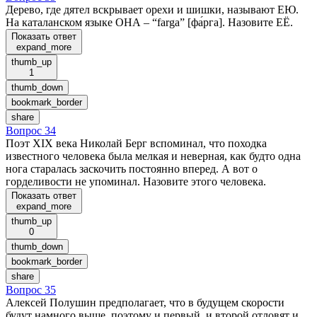
Дерево, где дятел вскрывает орехи и шишки, называют ЕЮ.
На каталанском языке ОНА – “farga” [фа́рга]. Назовите ЕЁ.
Показать ответ
expand_more
thumb_up
1
thumb_down
bookmark_border
share
Вопрос 34
Поэт XIX века Николай Берг вспоминал, что походка
известного человека была мелкая и неверная, как будто одна
нога старалась заскочить постоянно вперед. А вот о
горделивости не упоминал. Назовите этого человека.
Показать ответ
expand_more
thumb_up
0
thumb_down
bookmark_border
share
Вопрос 35
Алексей Полушин предполагает, что в будущем скорости
будут намного выше, поэтому и первый, и второй отловят и