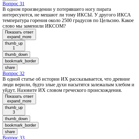
Вопрос 31
В одном произведении у потерявшего ногу пирата
интересуются, не мешают ли тому ИКСЫ. У другого ИКСА
температура горения около 2500 градусов по Цельсию. Какое
слово мы заменили ИКСОМ?
Показать ответ
expand_more
thumb_up
1
thumb_down
bookmark_border
share
Вопрос 32
В одной статье об истории ИХ рассказывается, что древние
люди верили, будто злые духи насытятся залежалым хлебом и
уйдут. Назовите ИХ словом греческого происхождения.
Показать ответ
expand_more
thumb_up
3
thumb_down
bookmark_border
share
Вопрос 33