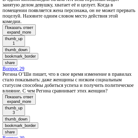
занятую делом девушку, хватает её и целует. Когда в
помещении появляется жена персонажа, он не может прервать
поцелуй. Назовите одним словом место действия этой
комедии.
Показать ответ
expand_more
thumb_up
1
thumb_down
bookmark_border
share
Вопрос 29
Регина О’Ши пишет, что в свое время изменение в правилах
стало показывать: даже женщины с низким социальным
статусом способны добиться успеха и получить политическое
влияние. С чем Регина сравнивает этих женщин?
Показать ответ
expand_more
thumb_up
3
thumb_down
bookmark_border
share
Вопрос 30