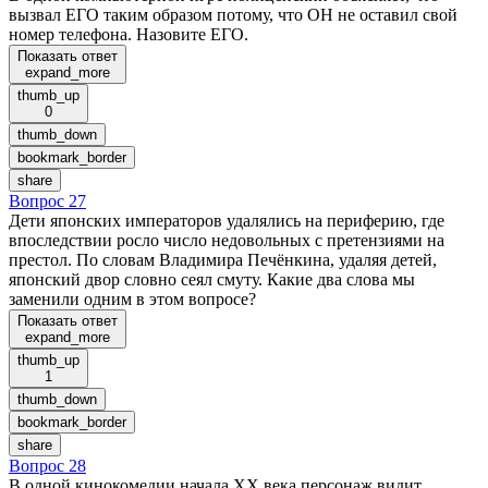
вызвал ЕГО таким образом потому, что ОН не оставил свой
номер телефона. Назовите ЕГО.
Показать ответ
expand_more
thumb_up
0
thumb_down
bookmark_border
share
Вопрос 27
Дети японских императоров удалялись на периферию, где
впоследствии росло число недовольных с претензиями на
престол. По словам Владимира Печёнкина, удаляя детей,
японский двор словно сеял смуту. Какие два слова мы
заменили одним в этом вопросе?
Показать ответ
expand_more
thumb_up
1
thumb_down
bookmark_border
share
Вопрос 28
В одной кинокомедии начала XX века персонаж видит