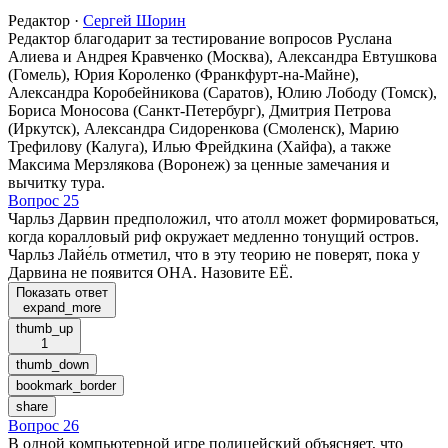
Редактор
·
Сергей Шорин
Редактор благодарит за тестирование вопросов Руслана
Алиева и Андрея Кравченко (Москва), Александра Евтушкова
(Гомель), Юрия Короленко (Франкфурт-на-Майне),
Александра Коробейникова (Саратов), Юлию Лободу (Томск),
Бориса Моносова (Санкт-Петербург), Дмитрия Петрова
(Иркутск), Александра Сидоренкова (Смоленск), Марию
Трефилову (Калуга), Илью Фрейдкина (Хайфа), а также
Максима Мерзлякова (Воронеж) за ценные замечания и
вычитку тура.
Вопрос 25
Чарльз Дарвин предположил, что атолл может формироваться,
когда коралловый риф окружает медленно тонущий остров.
Чарльз Лайе́ль отметил, что в эту теорию не поверят, пока у
Дарвина не появится ОНА. Назовите ЕЁ.
Показать ответ
expand_more
thumb_up
1
thumb_down
bookmark_border
share
Вопрос 26
В одной компьютерной игре полицейский объясняет, что