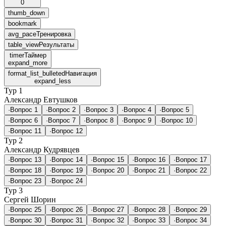
0
thumb_down
bookmark
avg_pace
Тренировка
table_view
Результаты
timer
Таймер
expand_more
format_list_bulleted
Навигация
expand_less
Тур 1
Александр Евтушков
·
Вопрос 1
·
Вопрос 2
·
Вопрос 3
·
Вопрос 4
·
Вопрос 5
·
Вопрос 6
·
Вопрос 7
·
Вопрос 8
·
Вопрос 9
·
Вопрос 10
·
Вопрос 11
·
Вопрос 12
Тур 2
Александр Кудрявцев
·
Вопрос 13
·
Вопрос 14
·
Вопрос 15
·
Вопрос 16
·
Вопрос 17
·
Вопрос 18
·
Вопрос 19
·
Вопрос 20
·
Вопрос 21
·
Вопрос 22
·
Вопрос 23
·
Вопрос 24
Тур 3
Сергей Шорин
·
Вопрос 25
·
Вопрос 26
·
Вопрос 27
·
Вопрос 28
·
Вопрос 29
·
Вопрос 30
·
Вопрос 31
·
Вопрос 32
·
Вопрос 33
·
Вопрос 34