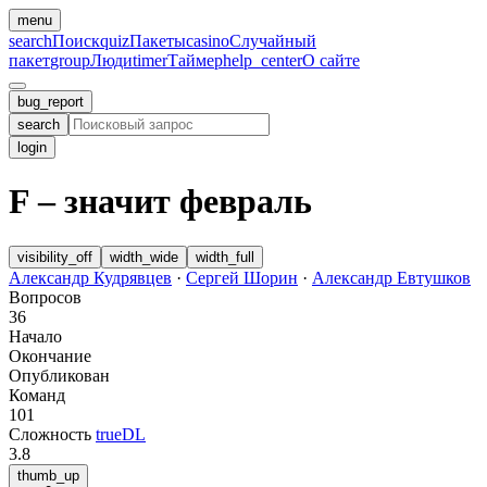
menu
search
Поиск
quiz
Пакеты
casino
Случайный
пакет
group
Люди
timer
Таймер
help_center
О сайте
bug_report
search
login
F – значит февраль
visibility_off
width_wide
width_full
Александр Кудрявцев
·
Сергей Шорин
·
Александр Евтушков
Вопросов
36
Начало
Окончание
Опубликован
Команд
101
Сложность
trueDL
3.8
thumb_up