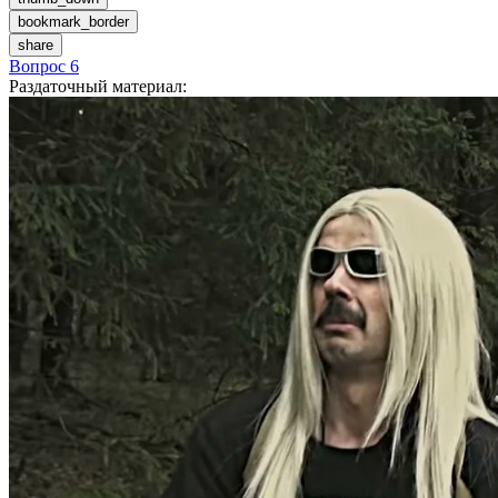
bookmark_border
share
Вопрос 6
Раздаточный материал
: