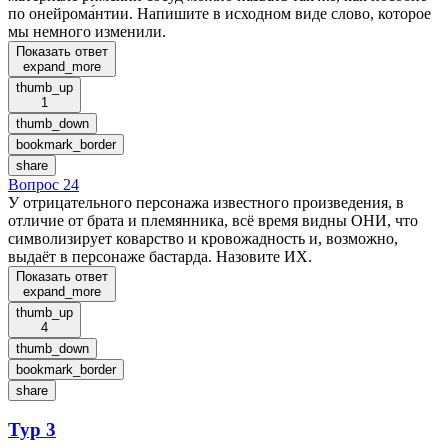
по онейрома́нтии. Напишите в исходном виде слово, которое
мы немного изменили.
Показать ответ
expand_more
thumb_up
1
thumb_down
bookmark_border
share
Вопрос 24
У отрицательного персонажа известного произведения, в
отличие от брата и племянника, всё время видны ОНИ, что
символизирует коварство и кровожадность и, возможно,
выдаёт в персонаже бастарда. Назовите ИХ.
Показать ответ
expand_more
thumb_up
4
thumb_down
bookmark_border
share
Тур 3