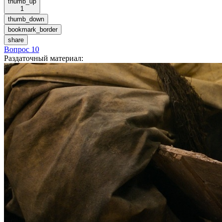
thumb_up
1
thumb_down
bookmark_border
share
Вопрос 10
Раздаточный материал
: