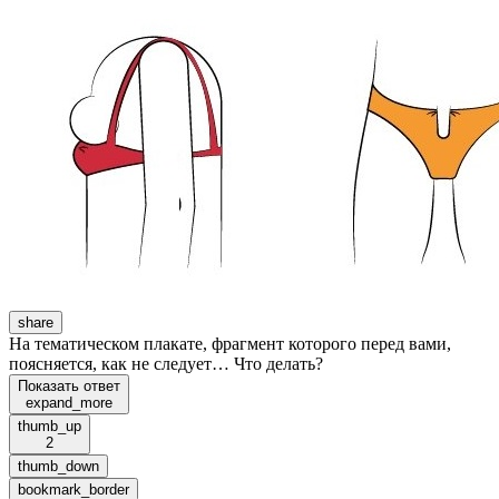
share
На тематическом плакате, фрагмент которого перед вами,
поясняется, как не следует… Что делать?
Показать ответ
expand_more
thumb_up
2
thumb_down
bookmark_border