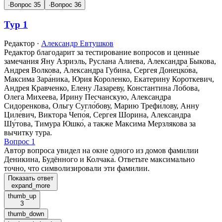
·
Вопрос 35
·
Вопрос 36
Тур 1
Редактор
·
Александр Евтушков
Редактор благодарит за тестирование вопросов и ценные
замечания Яну Азриэль, Руслана Алиева, Александра Быкова,
Андрея Волкова, Александра Губина, Сергея Донецко́ва,
Максима Зара́ника, Юрия Короленко, Екатерину Короткевич,
Андрея Кравченко, Елену Лазареву, Константина Ло́бова,
Олега Михеева, Ирину Песчанскую, Александра
Сидоренкова, Ольгу Сугло́бову, Марию Трефи́лову, Анну
Циле́вич, Виктора Чепо́я, Сергея Шорина, Александра
Шу́това, Тимура Юшко́, а также Максима Мерзлякова за
вычитку тура.
Вопрос 1
Автор вопроса увидел на окне одного из домов фамилии
Дени́кина, Будённого и Колчака́. Ответьте максимально
точно, что символизировали эти фамилии.
Показать ответ
expand_more
thumb_up
3
thumb_down