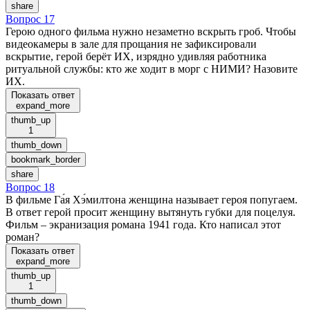
share
Вопрос 17
Герою одного фильма нужно незаметно вскрыть гроб. Чтобы
видеокамеры в зале для прощания не зафиксировали
вскрытие, герой берёт ИХ, изрядно удивляя работника
ритуальной службы: кто же ходит в морг с НИМИ? Назовите
ИХ.
Показать ответ
expand_more
thumb_up
1
thumb_down
bookmark_border
share
Вопрос 18
В фильме Га́я Хэ́милтона женщина называет героя попугаем.
В ответ герой просит женщину вытянуть губки для поцелуя.
Фильм – экранизация романа 1941 года. Кто написал этот
роман?
Показать ответ
expand_more
thumb_up
1
thumb_down