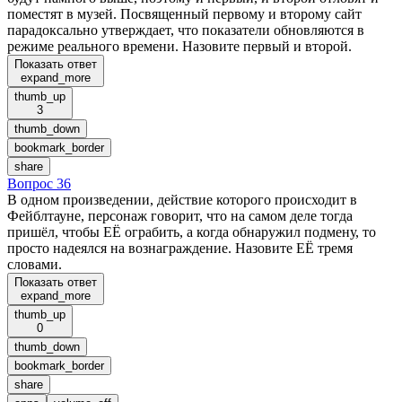
поместят в музей. Посвященный первому и второму сайт
парадоксально утверждает, что показатели обновляются в
режиме реального времени. Назовите первый и второй.
Показать ответ
expand_more
thumb_up
3
thumb_down
bookmark_border
share
Вопрос 36
В одном произведении, действие которого происходит в
Фейблтауне, персонаж говорит, что на самом деле тогда
пришёл, чтобы ЕЁ ограбить, а когда обнаружил подмену, то
просто надеялся на вознаграждение. Назовите ЕЁ тремя
словами.
Показать ответ
expand_more
thumb_up
0
thumb_down
bookmark_border
share