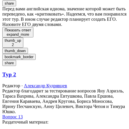
share
Перед вами английская идиома, значение которой может быть
переведено, как «критиковать». Надеемся, что вам понравился
этот тур. В ином случае редактор планирует создать ЕГО.
Назовите ЕГО двумя словами.
Показать ответ
expand_more
thumb_up
2
thumb_down
bookmark_border
share
Тур 2
Редактор
·
Александр Кудрявцев
Редактор благодарит за тестирование вопросов Яну Азриэль,
Тараса Вахрива, Александра Евтушкова, Павла Ершова,
Евгения Караваева, Андрея Кругова, Бориса Моносова,
Ирину Песчанскую, Анну Цилевич, Виктора Чепоя и Тимура
Юшко.
Вопрос 13
Раздаточный материал
: