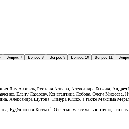
6
·
Вопрос
7
·
Вопрос
8
·
Вопрос
9
·
Вопрос
10
·
Вопрос
11
·
Вопр
ания Яну Азриэль, Руслана Алиева, Александра Быкова, Андрея 
вченко, Елену Лазареву, Константина Ло́бова, Олега Михеева, 
ина, Александра Шу́това, Тимура Юшко́, а также Максима Мерзл
ина, Будённого и Колчака́. Ответьте максимально точно, что си