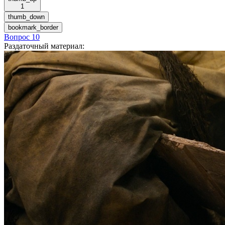
1
thumb_down
bookmark_border
Вопрос 10
Раздаточный материал
: