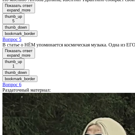
Показать ответ
expand_more
thumb_up
5
thumb_down
bookmark_border
Вопрос 5
В статье о НЁМ упоминается космическая музыка. Одна из ЕГО
Показать ответ
expand_more
thumb_up
1
thumb_down
bookmark_border
Вопрос 6
Раздаточный материал
: