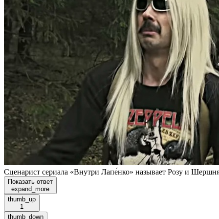
Сценарист сериала «Внутри Лапе́нко» называет Розу и Шершня 
Показать ответ
expand_more
thumb_up
1
thumb_down