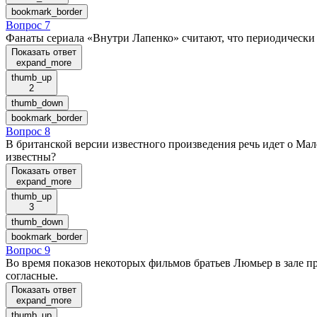
bookmark_border
Вопрос 7
Фанаты сериала «Внутри Лапенко» считают, что периодическ
Показать ответ
expand_more
thumb_up
2
thumb_down
bookmark_border
Вопрос 8
В британской версии известного произведения речь идет о Мал
известны?
Показать ответ
expand_more
thumb_up
3
thumb_down
bookmark_border
Вопрос 9
Во время показов некоторых фильмов братьев Люмьер в зале п
согласные.
Показать ответ
expand_more
thumb_up