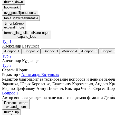
thumb_down
bookmark
avg_pace
Тренировка
table_view
Результаты
timer
Таймер
expand_more
format_list_bulleted
Навигация
expand_less
Тур 1
Александр Евтушков
·
Вопрос
1
·
Вопрос
2
·
Вопрос
3
·
Вопрос
4
·
Вопрос
5
·
Вопрос
Тур 2
Александр Кудрявцев
Тур 3
Сергей Шорин
Редактор
·
Александр Евтушков
Редактор благодарит за тестирование вопросов и ценные замеч
Зара́ника, Юрия Короленко, Екатерину Короткевич, Андрея Кра
Марию Трефи́лову, Анну Циле́вич, Виктора Чепо́я, Сергея Шор
Вопрос 1
Автор вопроса увидел на окне одного из домов фамилии Дени́к
Показать ответ
expand_more
thumb_up