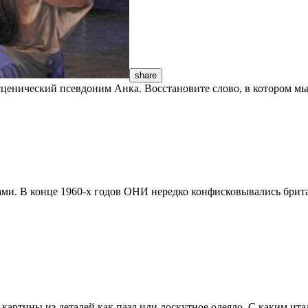
share
сценический псевдоним Анка. Восстановите слово, в котором мы
и. В конце 1960-х годов ОНИ нередко конфисковывались брита
картины из деталей как пазл или лоскутное одеяло. С каким ит