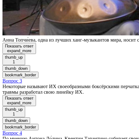
Анна Топчи́ева, одна из лучших ханг-музыкантов мира, носит 
Показать ответ
expand_more
thumb_up
1
thumb_down
bookmark_border
Вопрос 3
Некоторые называют ИХ своеобразными боксёрскими перчаткам
травмы разработал свою линейку ИХ.
Показать ответ
expand_more
thumb_up
1
thumb_down
bookmark_border
Вопрос 4
По мнению Антона До́лина, Квентин Тарантино собирает свои 