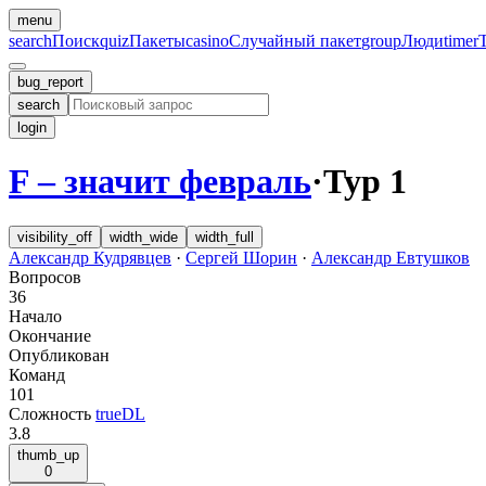
menu
search
Поиск
quiz
Пакеты
casino
Случайный пакет
group
Люди
timer
bug_report
search
login
F – значит февраль
·
Тур 1
visibility_off
width_wide
width_full
Александр Кудрявцев
·
Сергей Шорин
·
Александр Евтушков
Вопросов
36
Начало
Окончание
Опубликован
Команд
101
Сложность
trueDL
3.8
thumb_up
0