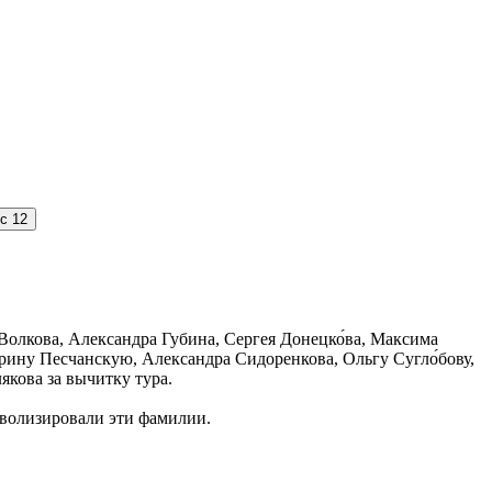
ос
12
Волкова, Александра Губина, Сергея Донецко́ва, Максима
Ирину Песчанскую, Александра Сидоренкова, Ольгу Сугло́бову,
якова за вычитку тура.
мволизировали эти фамилии.