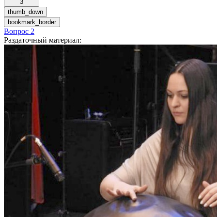
3
thumb_down
bookmark_border
Вопрос 2
Раздаточный материал
: