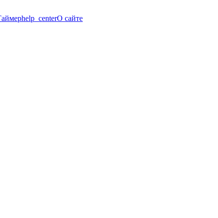
Таймер
help_center
О сайте