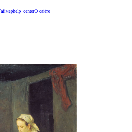
Таймер
help_center
О сайте