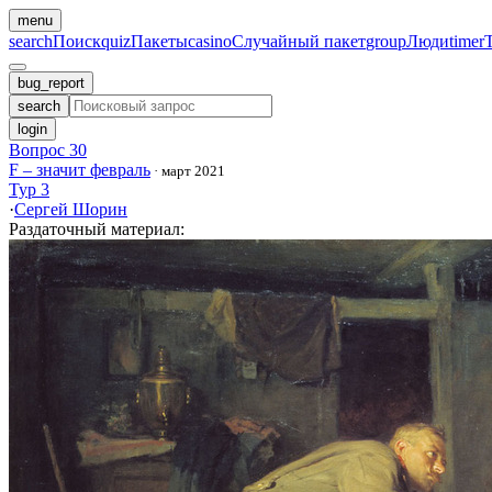
menu
search
Поиск
quiz
Пакеты
casino
Случайный пакет
group
Люди
timer
bug_report
search
login
Вопрос 30
F – значит февраль
·
март 2021
Тур 3
·
Сергей Шорин
Раздаточный материал
: