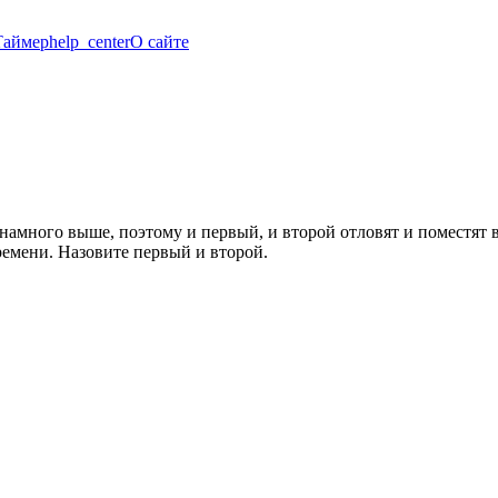
Таймер
help_center
О сайте
 намного выше, поэтому и первый, и второй отловят и поместят
ремени. Назовите первый и второй.