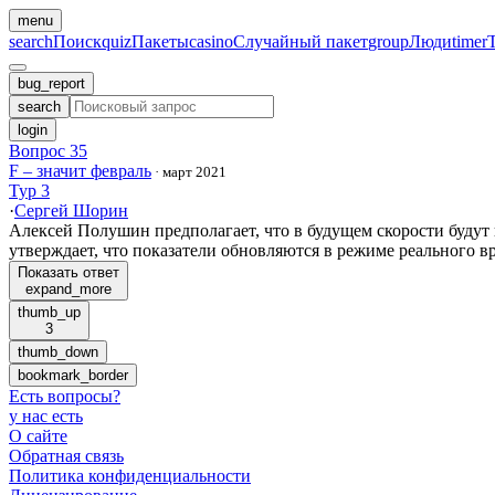
menu
search
Поиск
quiz
Пакеты
casino
Случайный пакет
group
Люди
timer
bug_report
search
login
Вопрос 35
F – значит февраль
·
март 2021
Тур 3
·
Сергей Шорин
Алексей Полушин предполагает, что в будущем скорости будут
утверждает, что показатели обновляются в режиме реального в
Показать ответ
expand_more
thumb_up
3
thumb_down
bookmark_border
Есть вопросы
?
у нас есть
О сайте
Обратная связь
Политика конфиденциальности