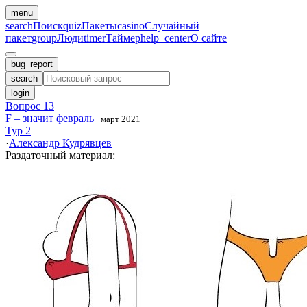
menu
search
Поиск
quiz
Пакеты
casino
Случайный
пакет
group
Люди
timer
Таймер
help_center
О сайте
bug_report
search
login
Вопрос 13
F – значит февраль
·
март 2021
Тур 2
·
Александр Кудрявцев
Раздаточный материал
: