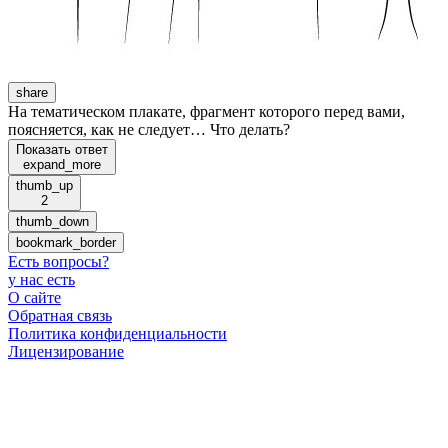
share
На тематическом плакате, фрагмент которого перед вами,
поясняется, как не следует… Что делать?
Показать ответ
expand_more
thumb_up
2
thumb_down
bookmark_border
Есть вопросы
?
у нас есть
О сайте
Обратная связь
Политика конфиденциальности
Лицензирование