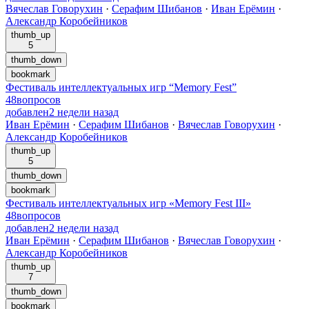
Вячеслав Говорухин
·
Серафим Шибанов
·
Иван Ерёмин
·
Александр Коробейников
thumb_up
5
thumb_down
bookmark
Фестиваль интеллектуальных игр “Memory Fest”
48
вопросов
добавлен
2 недели назад
Иван Ерёмин
·
Серафим Шибанов
·
Вячеслав Говорухин
·
Александр Коробейников
thumb_up
5
thumb_down
bookmark
Фестиваль интеллектуальных игр «Memory Fest III»
48
вопросов
добавлен
2 недели назад
Иван Ерёмин
·
Серафим Шибанов
·
Вячеслав Говорухин
·
Александр Коробейников
thumb_up
7
thumb_down
bookmark