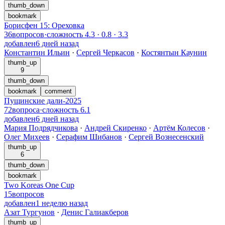
thumb_down
bookmark
Борисфен 15: Ореховка
36
вопросов
·
сложность
4.3
·
0.8
·
3.3
добавлен
6 дней назад
Константин Ильин
·
Сергей Черкасов
·
Костянтын Каунин
thumb_up
9
thumb_down
bookmark
comment
Пущинские дали-2025
72
вопроса
·
сложность
6.1
добавлен
6 дней назад
Мария Подрядчикова
·
Андрей Скиренко
·
Артём Колесов
·
Олег Михеев
·
Серафим Шибанов
·
Сергей Вознесенский
thumb_up
6
thumb_down
bookmark
Two Koreas One Cup
15
вопросов
добавлен
1 неделю назад
Азат Тургунов
·
Денис Галиакберов
thumb_up