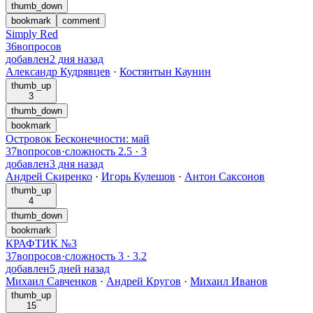
thumb_down
bookmark
comment
Simply Red
36
вопросов
добавлен
2 дня назад
Александр Кудрявцев
·
Костянтын Каунин
thumb_up
3
thumb_down
bookmark
Островок Бесконечности: май
37
вопросов
·
сложность
2.5
·
3
добавлен
3 дня назад
Андрей Скиренко
·
Игорь Кулешов
·
Антон Саксонов
thumb_up
4
thumb_down
bookmark
КРАФТИК №3
37
вопросов
·
сложность
3
·
3.2
добавлен
5 дней назад
Михаил Савченков
·
Андрей Кругов
·
Михаил Иванов
thumb_up
15