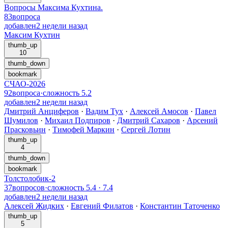
Вопросы Максима Кухтина.
83
вопроса
добавлен
2 недели назад
Максим Кухтин
thumb_up
10
thumb_down
bookmark
СЧАО-2026
92
вопроса
·
сложность
5.2
добавлен
2 недели назад
Дмитрий Анциферов
·
Вадим Тух
·
Алексей Амосов
·
Павел
Шумилов
·
Михаил Подпиров
·
Дмитрий Сахаров
·
Арсений
Прасковьин
·
Тимофей Маркин
·
Сергей Лотин
thumb_up
4
thumb_down
bookmark
Толстолобик-2
37
вопросов
·
сложность
5.4
·
7.4
добавлен
2 недели назад
Алексей Жидких
·
Евгений Филатов
·
Константин Таточенко
thumb_up
5