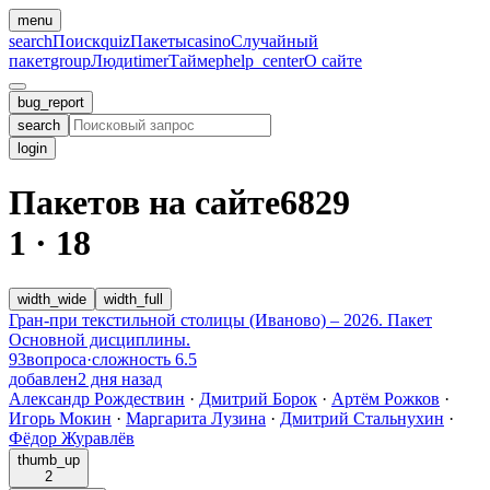
menu
search
Поиск
quiz
Пакеты
casino
Случайный
пакет
group
Люди
timer
Таймер
help_center
О сайте
bug_report
search
login
Пакетов на сайте
6829
1
·
18
width_wide
width_full
Гран-при текстильной столицы (Иваново) – 2026. Пакет
Основной дисциплины.
93
вопроса
·
сложность
6.5
добавлен
2 дня назад
Александр Рождествин
·
Дмитрий Борок
·
Артём Рожков
·
Игорь Мокин
·
Маргарита Лузина
·
Дмитрий Стальнухин
·
Фёдор Журавлёв
thumb_up
2