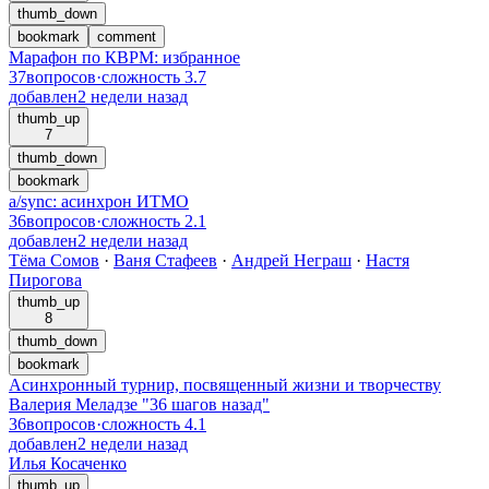
thumb_down
bookmark
comment
Марафон по КВРМ: избранное
37
вопросов
·
сложность
3.7
добавлен
2 недели назад
thumb_up
7
thumb_down
bookmark
a/sync: асинхрон ИТМО
36
вопросов
·
сложность
2.1
добавлен
2 недели назад
Тёма Сомов
·
Ваня Стафеев
·
Андрей Неграш
·
Настя
Пирогова
thumb_up
8
thumb_down
bookmark
Асинхронный турнир, посвященный жизни и творчеству
Валерия Меладзе "36 шагов назад"
36
вопросов
·
сложность
4.1
добавлен
2 недели назад
Илья Косаченко
thumb_up