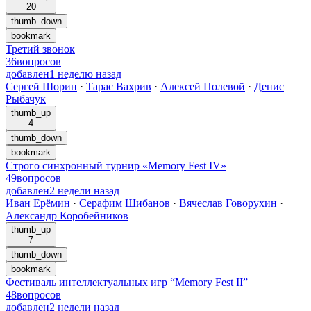
20
thumb_down
bookmark
Третий звонок
36
вопросов
добавлен
1 неделю назад
Сергей Шорин
·
Тарас Вахрив
·
Алексей Полевой
·
Денис
Рыбачук
thumb_up
4
thumb_down
bookmark
Строго синхронный турнир «Memory Fest IV»
49
вопросов
добавлен
2 недели назад
Иван Ерёмин
·
Серафим Шибанов
·
Вячеслав Говорухин
·
Александр Коробейников
thumb_up
7
thumb_down
bookmark
Фестиваль интеллектуальных игр “Memory Fest II”
48
вопросов
добавлен
2 недели назад