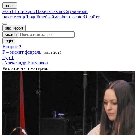
menu
search
Поиск
quiz
Пакеты
casino
Случайный
пакет
group
Люди
timer
Таймер
help_center
О сайте
bug_report
search
login
Вопрос 2
F – значит февраль
·
март 2021
Тур 1
·
Александр Евтушков
Раздаточный материал
: