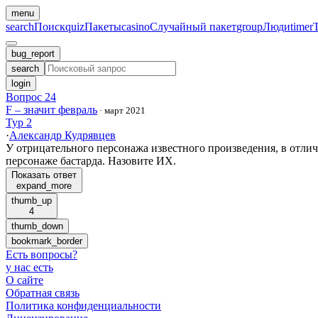
menu
search
Поиск
quiz
Пакеты
casino
Случайный пакет
group
Люди
timer
bug_report
search
login
Вопрос 24
F – значит февраль
·
март 2021
Тур 2
·
Александр Кудрявцев
У отрицательного персонажа известного произведения, в отлич
персонаже бастарда. Назовите ИХ.
Показать ответ
expand_more
thumb_up
4
thumb_down
bookmark_border
Есть вопросы
?
у нас есть
О сайте
Обратная связь
Политика конфиденциальности