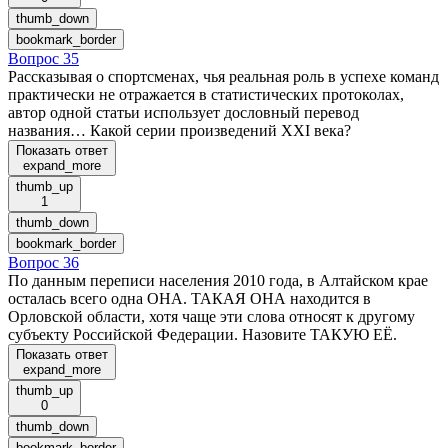
thumb_down
bookmark_border
Вопрос 35
Рассказывая о спортсменах, чья реальная роль в успехе команд
практически не отражается в статистических протоколах,
автор одной статьи использует дословный перевод
названия… Какой серии произведений XXI века?
Показать ответ
expand_more
thumb_up
1
thumb_down
bookmark_border
Вопрос 36
По данным переписи населения 2010 года, в Алтайском крае
осталась всего одна ОНА. ТАКАЯ ОНА находится в
Орловской области, хотя чаще эти слова относят к другому
субъекту Российской Федерации. Назовите ТАКУЮ ЕЁ.
Показать ответ
expand_more
thumb_up
0
thumb_down
bookmark_border