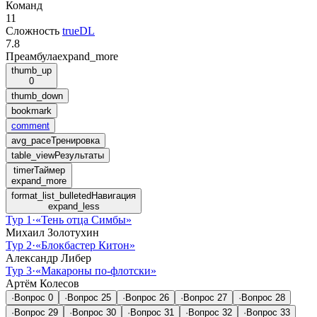
Команд
11
Сложность
trueDL
7.8
Преамбула
expand_more
thumb_up
0
thumb_down
bookmark
comment
avg_pace
Тренировка
table_view
Результаты
timer
Таймер
expand_more
format_list_bulleted
Навигация
expand_less
Тур 1
·
«Тень отца Симбы»
Михаил Золотухин
Тур 2
·
«Блокбастер Китон»
Александр Либер
Тур 3
·
«Макароны по-флотски»
Артём Колесов
·
Вопрос
0
·
Вопрос
25
·
Вопрос
26
·
Вопрос
27
·
Вопрос
28
·
Вопрос
29
·
Вопрос
30
·
Вопрос
31
·
Вопрос
32
·
Вопрос
33