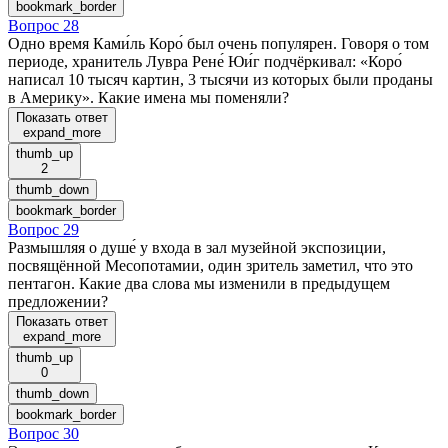
bookmark_border
Вопрос 28
Одно время Ками́ль Коро́ был очень популярен. Говоря о том
периоде, хранитель Лувра Рене́ Юи́г подчёркивал: «Коро́
написал 10 тысяч картин, 3 тысячи из которых были проданы
в Америку». Какие имена мы поменяли?
Показать ответ
expand_more
thumb_up
2
thumb_down
bookmark_border
Вопрос 29
Размышляя о душе́ у входа в зал музейной экспозиции,
посвящённой Месопотамии, один зритель заметил, что это
пентагон. Какие два слова мы изменили в предыдущем
предложении?
Показать ответ
expand_more
thumb_up
0
thumb_down
bookmark_border
Вопрос 30