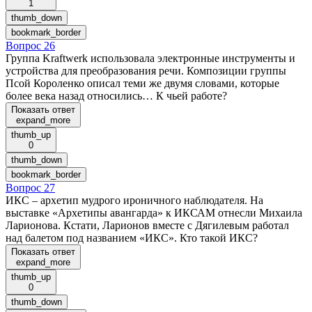
1
thumb_down
bookmark_border
Вопрос 26
Группа Kraftwerk использовала электронные инструменты и
устройства для преобразования речи. Композиции группы
Псой Короленко описал теми же двумя словами, которые
более века назад относились… К чьей работе?
Показать ответ
expand_more
thumb_up
0
thumb_down
bookmark_border
Вопрос 27
ИКС – архетип мудрого ироничного наблюдателя. На
выставке «Архетипы авангарда» к ИКСАМ отнесли Михаила
Ларионова. Кстати, Ларионов вместе с Дягилевым работал
над балетом под названием «ИКС». Кто такой ИКС?
Показать ответ
expand_more
thumb_up
0
thumb_down