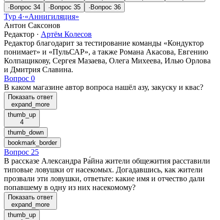
·
Вопрос
34
·
Вопрос
35
·
Вопрос
36
Тур 4
·
«Аннигиляция»
Антон Саксонов
Редактор
·
Артём Колесов
Редактор благодарит за тестирование команды «Кондуктор
понимает» и «ПульСАР», а также Романа Акасова, Евгению
Колпащикову, Сергея Мазаева, Олега Михеева, Илью Орлова
и Дмитрия Славина.
Вопрос 0
В каком магазине автор вопроса нашёл азу, закуску и квас?
Показать ответ
expand_more
thumb_up
4
thumb_down
bookmark_border
Вопрос 25
В рассказе Александра Ра́йна жители общежития расставили
типовые ловушки от насекомых. Догадавшись, как жители
прозвали эти ловушки, ответьте: какие имя и отчество дали
попавшему в одну из них насекомому?
Показать ответ
expand_more
thumb_up