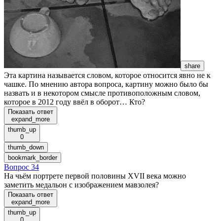
share
Эта картина называется словом, которое относится явно не к
чашке. По мнению автора вопроса, картину можно было бы
назвать и в некотором смысле противоположным словом,
которое в 2012 году ввёл в оборот… Кто?
Показать ответ
expand_more
thumb_up
0
thumb_down
bookmark_border
Вопрос 34
На чьём портрете первой половины XVII века можно
заметить медальон с изображением мавзолея?
Показать ответ
expand_more
thumb_up
0