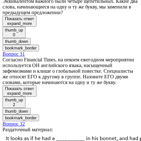
Эквивалентом важного были четыре щепетильных. Какие два
слова, начинающиеся на одну и ту же букву, мы заменили в
предыдущем предложении?
Показать ответ
expand_more
thumb_up
0
thumb_down
bookmark_border
Вопрос 31
Согласно Financial Times, на некоем ежегодном мероприятии
используется ОН английского языка, насыщенный
эвфемизмами и клише о глобальной повестке. Специалисты
же относят ЕГО к другому в группе. Назовите ЕГО двумя
словами, которые начинаются на одну и ту же букву.
Показать ответ
expand_more
thumb_up
2
thumb_down
bookmark_border
Вопрос 32
Раздаточный материал
: