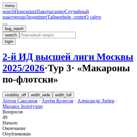
menu
search
Поиск
quiz
Пакеты
casino
Случайный
пакет
group
Люди
timer
Таймер
help_center
О сайте
bug_report
search
login
2-й ИД высшей лиги Москвы
2025/2026
·
Тур 3
·
«Макароны
по-флотски»
visibility_off
width_wide
width_full
Антон Саксонов
·
Артём Колесов
·
Александр Либер
·
Михаил Золотухин
Вопросов
49
Начало
Окончание
Опубликован