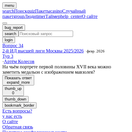
menu
search
Поиск
quiz
Пакеты
casino
Случайный
пакет
group
Люди
timer
Таймер
help_center
О сайте
bug_report
search
login
Вопрос 34
2-й ИД высшей лиги Москвы 2025/2026
·
февр. 2026
Тур 3
·
Артём Колесов
На чьём портрете первой половины XVII века можно
заметить медальон с изображением мавзолея?
Показать ответ
expand_more
thumb_up
0
thumb_down
bookmark_border
Есть вопросы
?
у нас есть
О сайте
Обратная связь