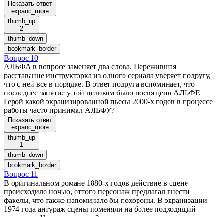
Показать ответ
expand_more
thumb_up
2
thumb_down
bookmark_border
Вопрос 10
АЛЬФА в вопросе заменяет два слова. Пережившая
расставание инструкторка из одного сериала уверяет подругу,
что с ней всё в порядке. В ответ подруга вспоминает, что
последнее занятие у той целиком было посвящено АЛЬФЕ.
Герой какой экранизированной пьесы 2000-х годов в процессе
работы часто принимал АЛЬФУ?
Показать ответ
expand_more
thumb_up
1
thumb_down
bookmark_border
Вопрос 11
В оригинальном романе 1880-х годов действие в сцене
происходило ночью, оттого персонаж предлагал внести
факелы, что также напоминало бы похороны. В экранизации
1974 года антураж сцены поменяли на более подходящий