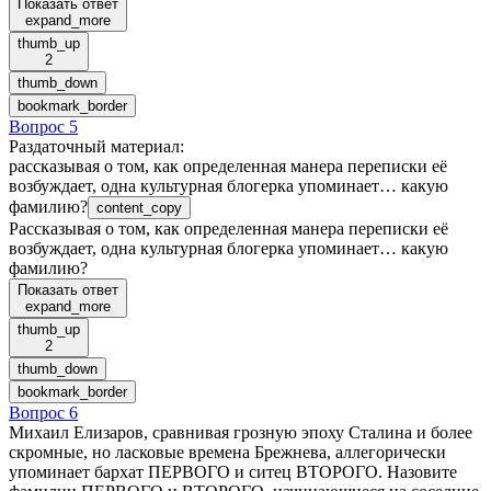
Показать ответ
expand_more
thumb_up
2
thumb_down
bookmark_border
Вопрос 5
Раздаточный материал
:
рассказывая о том, как определенная манера переписки её
возбуждает, одна культурная блогерка упоминает… какую
фамилию?
content_copy
Рассказывая о том, как определенная манера переписки её
возбуждает, одна культурная блогерка упоминает… какую
фамилию?
Показать ответ
expand_more
thumb_up
2
thumb_down
bookmark_border
Вопрос 6
Михаил Елизаров, сравнивая грозную эпоху Сталина и более
скромные, но ласковые времена Брежнева, аллегорически
упоминает бархат ПЕРВОГО и ситец ВТОРОГО. Назовите