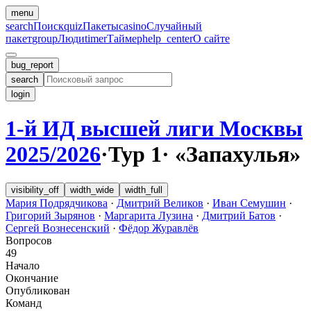
menu
search
Поиск
quiz
Пакеты
casino
Случайный
пакет
group
Люди
timer
Таймер
help_center
О сайте
bug_report
search
login
1-й ИД высшей лиги Москвы
2025/2026
·
Тур 1
·
«Запахулья»
visibility_off
width_wide
width_full
Мария Подрядчикова
·
Дмитрий Великов
·
Иван Семушин
·
Григорий Зырянов
·
Маргарита Лузина
·
Дмитрий Батов
·
Сергей Вознесенский
·
Фёдор Журавлёв
Вопросов
49
Начало
Окончание
Опубликован
Команд