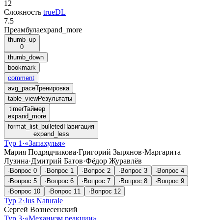
12
Сложность
trueDL
7.5
Преамбула
expand_more
thumb_up
0
thumb_down
bookmark
comment
avg_pace
Тренировка
table_view
Результаты
timer
Таймер
expand_more
format_list_bulleted
Навигация
expand_less
Тур 1
·
«Запахулья»
Мария Подрядчикова
·
Григорий Зырянов
·
Маргарита
Лузина
·
Дмитрий Батов
·
Фёдор Журавлёв
·
Вопрос
0
·
Вопрос
1
·
Вопрос
2
·
Вопрос
3
·
Вопрос
4
·
Вопрос
5
·
Вопрос
6
·
Вопрос
7
·
Вопрос
8
·
Вопрос
9
·
Вопрос
10
·
Вопрос
11
·
Вопрос
12
Тур 2
·
Jus Naturale
Сергей Вознесенский
Тур 3
·
«Механизм реакции»