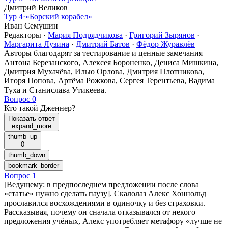
Дмитрий Великов
Тур 4
·
«Борский корабел»
Иван Семушин
Редакторы
·
Мария Подрядчикова
·
Григорий Зырянов
·
Маргарита Лузина
·
Дмитрий Батов
·
Фёдор Журавлёв
Авторы благодарят за тестирование и ценные замечания
Антона Березанского, Алексея Бороненко, Дениса Мишкина,
Дмитрия Мухачёва, Илью Орлова, Дмитрия Плотникова,
Игоря Попова, Артёма Рожкова, Сергея Терентьева, Вадима
Туха и Станислава Утикеева.
Вопрос 0
Кто такой Дженнер?
Показать ответ
expand_more
thumb_up
0
thumb_down
bookmark_border
Вопрос 1
[Ведущему: в предпоследнем предложении после слова
«статье» нужно сделать паузу]. Скалолаз Алекс Хо́ннольд
прославился восхождениями в одиночку и без страховки.
Рассказывая, почему он сначала отказывался от некого
предложения учёных, Алекс употребляет метафору «лучше не