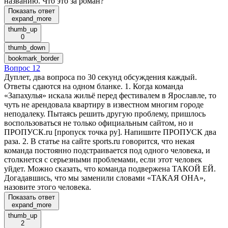
названию. Что это за роман?
Показать ответ
expand_more
thumb_up
0
thumb_down
bookmark_border
Вопрос 12
Дуплет, два вопроса по 30 секунд обсуждения каждый.
Ответы сдаются на одном бланке. 1. Когда команда
«Запахулья» искала жильё перед фестивалем в Ярославле, то
чуть не арендовала квартиру в известном многим городе
неподалеку. Пытаясь решить другую проблему, пришлось
воспользоваться не только официальным сайтом, но и
ПРОПУСК.ru [пропуск точка ру]. Напишите ПРОПУСК два
раза. 2. В статье на сайте sports.ru говорится, что некая
команда постоянно подстраивается под одного человека, и
столкнется с серьезными проблемами, если этот человек
уйдет. Можно сказать, что команда подвержена ТАКОЙ ЕЙ.
Догадавшись, что мы заменили словами «ТАКАЯ ОНА»,
назовите этого человека.
Показать ответ
expand_more
thumb_up
2