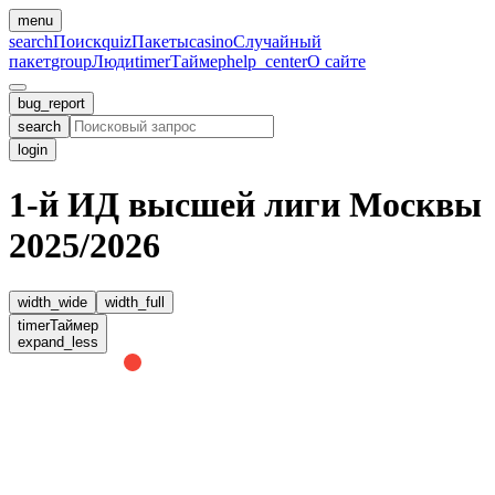
menu
search
Поиск
quiz
Пакеты
casino
Случайный
пакет
group
Люди
timer
Таймер
help_center
О сайте
bug_report
search
login
1-й ИД высшей лиги Москвы
2025/2026
width_wide
width_full
timer
Таймер
expand_less