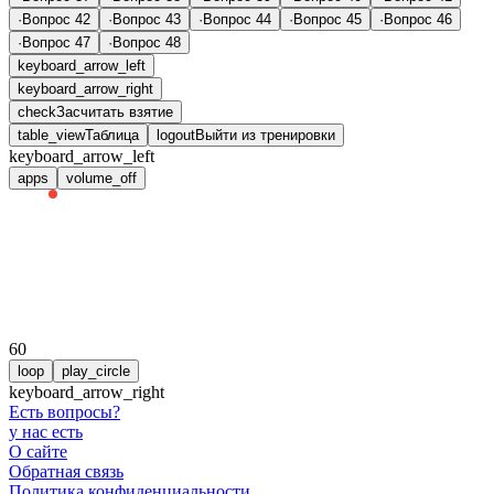
·
Вопрос 42
·
Вопрос 43
·
Вопрос 44
·
Вопрос 45
·
Вопрос 46
·
Вопрос 47
·
Вопрос 48
keyboard_arrow_left
keyboard_arrow_right
check
Засчитать взятие
table_view
Таблица
logout
Выйти из тренировки
keyboard_arrow_left
apps
volume_off
60
loop
play_circle
keyboard_arrow_right
Есть вопросы
?
у нас есть
О сайте
Обратная связь
Политика конфиденциальности