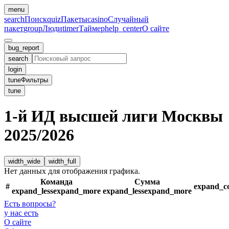
menu
search
Поиск
quiz
Пакеты
casino
Случайный
пакет
group
Люди
timer
Таймер
help_center
О сайте
bug_report
search
login
tune
Фильтры
tune
1-й ИД высшей лиги Москвы
2025/2026
width_wide
width_full
Нет данных для отображения графика.
Команда
Сумма
#
expand_c
expand_less
expand_more
expand_less
expand_more
Есть вопросы
?
у нас есть
О сайте