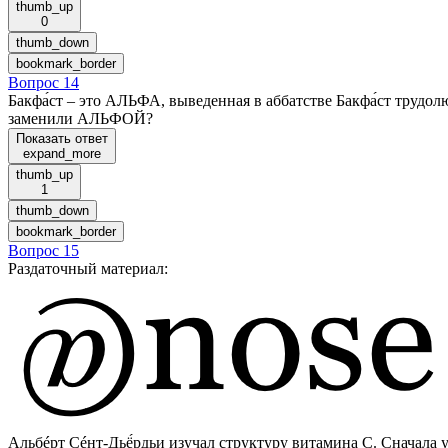
thumb_up
0
thumb_down
bookmark_border
Вопрос 14
Бакфа́ст – это АЛЬФА, выведенная в аббатстве Бакфа́ст трудол
заменили АЛЬФОЙ?
Показать ответ
expand_more
thumb_up
1
thumb_down
bookmark_border
Вопрос 15
Раздаточный материал
:
Альбéрт Сéнт-Дьё́рдьи изучал структуру витамина С. Сначала у