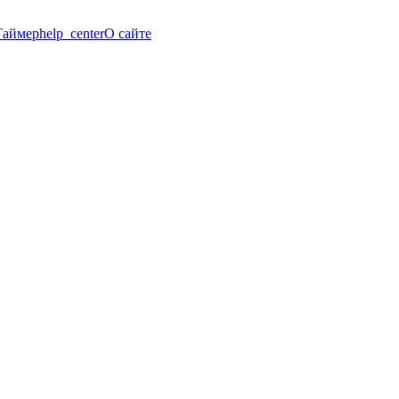
Таймер
help_center
О сайте