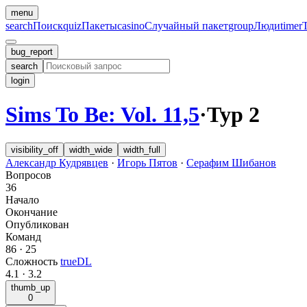
menu
search
Поиск
quiz
Пакеты
casino
Случайный пакет
group
Люди
timer
bug_report
search
login
Sims To Be: Vol. 11,5
·
Тур 2
visibility_off
width_wide
width_full
Александр Кудрявцев
·
Игорь Пятов
·
Серафим Шибанов
Вопросов
36
Начало
Окончание
Опубликован
Команд
86
·
25
Сложность
trueDL
4.1
·
3.2
thumb_up
0