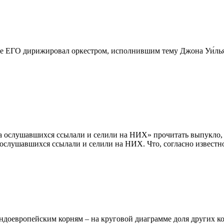
ме ЕГО дирижировал оркестром, исполнившим тему Джона Уи́льям
 а ослушавшихся ссылали и селили на НИХ» прочитать выпукло,
 ослушавшихся ссылали и селили на НИХ. Что, согласно известн
индоевропейским корням – на круговой диаграмме доля других к