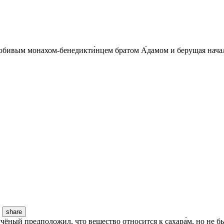
юбивым монахом-бенедикти́нцем братом А́дамом и берущая начало
share
чёный предположил, что вещество относится к сахара́м, но не бы