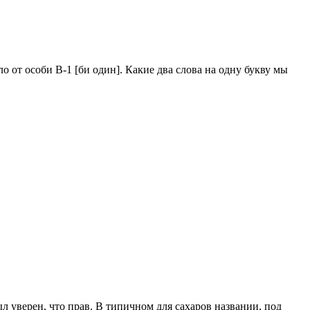
 от особи B-1 [би один]. Какие два слова на одну букву мы
л уверен, что прав. В типичном для сахаров названии, под