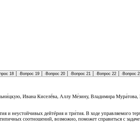
прос
18
·
Вопрос
19
·
Вопрос
20
·
Вопрос
21
·
Вопрос
22
·
Вопрос
2
ьни́цкую, Ивана Киселё́ва, Аллу Ме́зину, Владимира Мура́това,
тия и неустойчивых дейтéрия и три́тия. В ходе управляемого те
типичных соотношений, возможно, поможет справиться с задаче