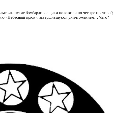
о́ американские бомбардировщики положили по четыре противо
рацию «Небесный крюк», завершившуюся уничтожением… Чего?