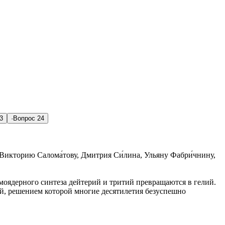
3
·
Вопрос
24
 Викторию Салома́тову, Дмитрия Си́лина, Ульяну Фабри́чнину,
рмоядерного синтеза дейтерий и тритий превращаются в гелий.
й, решением которой многие десятилетия безуспешно