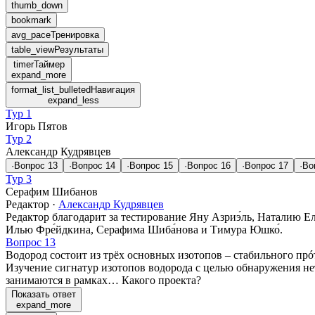
thumb_down
bookmark
avg_pace
Тренировка
table_view
Результаты
timer
Таймер
expand_more
format_list_bulleted
Навигация
expand_less
Тур 1
Игорь Пятов
Тур 2
Александр Кудрявцев
·
Вопрос
13
·
Вопрос
14
·
Вопрос
15
·
Вопрос
16
·
Вопрос
17
·
Во
Тур 3
Серафим Шибанов
Редактор
·
Александр Кудрявцев
Редактор благодарит за тестирование Яну Азриэ́ль, Наталию Ел
Илью Фре́йдкина, Серафима Шиба́нова и Тимура Юшко́.
Вопрос 13
Водород состоит из трёх основных изотопов – стабильного прó
Изучение сигнатур изотопов водорода с целью обнаружения не
занимаются в рамках… Какого проекта?
Показать ответ
expand_more