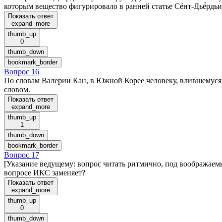
которым вещество фигурировало в ранней статье Сéнт-Дьё́рдьи
Показать ответ
expand_more
thumb_up
0
thumb_down
bookmark_border
Вопрос 16
По словам Валерии Кан, в Южной Корее человеку, влившемуся 
словом.
Показать ответ
expand_more
thumb_up
1
thumb_down
bookmark_border
Вопрос 17
[Указание ведущему: вопрос читать ритмично, под воображаемы
вопросе ИКС заменяет?
Показать ответ
expand_more
thumb_up
0
thumb_down