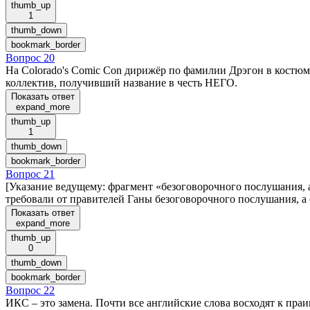
thumb_up
1
thumb_down
bookmark_border
Вопрос 20
На Colorado's Comic Con дирижёр по фамилии Дрэгон в костю
коллектив, получивший название в честь НЕГО.
Показать ответ
expand_more
thumb_up
1
thumb_down
bookmark_border
Вопрос 21
[Указание ведущему: фрагмент «безоговорочного послушания,
требовали от правителей Ганы безоговорочного послушания, а
Показать ответ
expand_more
thumb_up
0
thumb_down
bookmark_border
Вопрос 22
ИКС – это замена. Почти все английские слова восходят к пра