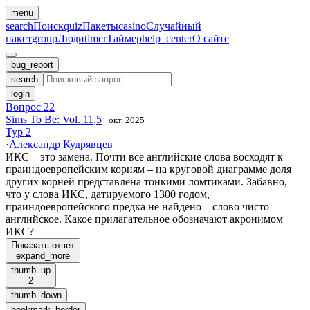
menu
search
Поиск
quiz
Пакеты
casino
Случайный
пакет
group
Люди
timer
Таймер
help_center
О сайте
bug_report
search
login
Вопрос 22
Sims To Be: Vol. 11,5
·
окт. 2025
Тур 2
·
Александр Кудрявцев
ИКС – это замена. Почти все английские слова восходят к
праиндоевропейским корням – на круговой диаграмме доля
других корней представлена тонкими ломтиками. Забавно,
что у слова ИКС, датируемого 1300 годом,
праиндоевропейского предка не найдено – слово чисто
английское. Какое прилагательное обозначают акронимом
ИКС?
Показать ответ
expand_more
thumb_up
2
thumb_down
bookmark_border