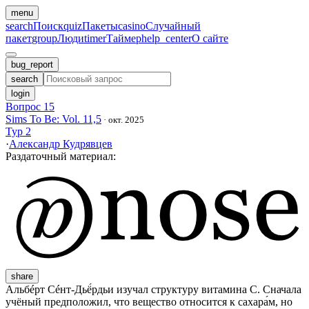
menu
search
Поиск
quiz
Пакеты
casino
Случайный
пакет
group
Люди
timer
Таймер
help_center
О сайте
bug_report
search
login
Вопрос 15
Sims To Be: Vol. 11,5
·
окт. 2025
Тур 2
·
Александр Кудрявцев
Раздаточный материал
:
share
Альбéрт Сéнт-Дьё́рдьи изучал структуру витамина С. Сначала
учёный предположил, что вещество относится к сахара́м, но