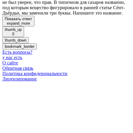
не был уверен, что прав. В типичном для сахаров названии,
под которым вещество фигурировало в ранней статье Сéнт-
Дьё́рдьи, мы заменили три буквы. Напишите это название.
Показать ответ
expand_more
thumb_up
0
thumb_down
bookmark_border
Есть вопросы
?
у нас есть
О сайте
Обратная связь
Политика конфиденциальности
Лицензирование