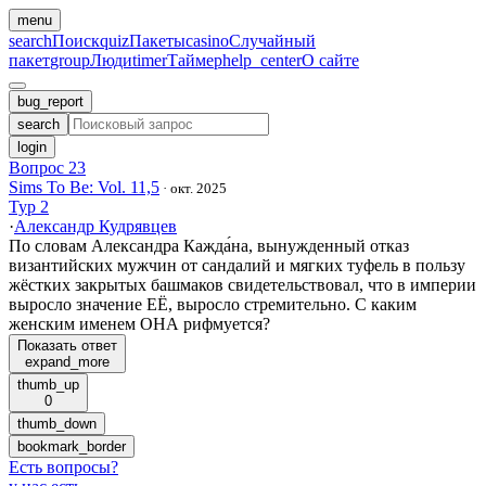
menu
search
Поиск
quiz
Пакеты
casino
Случайный
пакет
group
Люди
timer
Таймер
help_center
О сайте
bug_report
search
login
Вопрос 23
Sims To Be: Vol. 11,5
·
окт. 2025
Тур 2
·
Александр Кудрявцев
По словам Александра Кажда́на, вынужденный отказ
византийских мужчин от сандалий и мягких туфель в пользу
жёстких закрытых башмаков свидетельствовал, что в империи
выросло значение ЕЁ, выросло стремительно. С каким
женским именем ОНА рифмуется?
Показать ответ
expand_more
thumb_up
0
thumb_down
bookmark_border
Есть вопросы
?