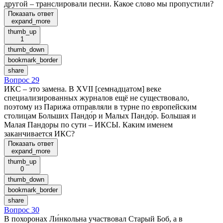
другой – транслировали песни. Какое слово мы пропустили?
Показать ответ
expand_more
thumb_up
1
thumb_down
bookmark_border
share
Вопрос 29
ИКС – это замена. В XVII [семнадцатом] веке
специализированных журналов ещё не существовало,
поэтому из Парижа отправляли в турне по европейским
столицам Больших Пандо́р и Малых Пандо́р. Большая и
Малая Пандоры по сути – ИКСЫ. Каким именем
заканчивается ИКС?
Показать ответ
expand_more
thumb_up
0
thumb_down
bookmark_border
share
Вопрос 30
В похоронах Ли́нкольна участвовал Старый Боб, а в