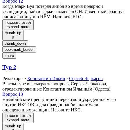
Вопрос 12
Когда Марк Вуд потерял айпо́д во время полярной
экспедиции, найти гаджет помешал ОН. Известный француз
написал книгу и о НЁМ. Назовите ЕГО.
Показать ответ
expand_more
thumb_up
0
thumb_down
bookmark_border
share
Тур 2
Редакторы
·
Константин Ильин
·
Сергей Черкасов
В этом туре вы сыграете вопросы Сергея Черка́сова,
отредактированные Константином Ильины́м (Одесса).
Вопрос 13
Намиби́йские преступники перевозили украденное мясо
внутри ИКСОВ и для правдоподобия нанимали
определенных женщин. Назовите ИКС.
Показать ответ
expand_more
thumb_up