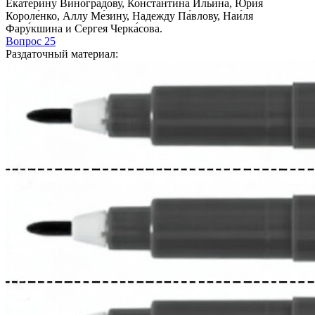
Екатерину Виногра́дову, Константина Ильина́, Юрия
Короле́нко, Аллу Ме́зину, Надежду Па́влову, Наи́ля
Фару́кшина и Сергея Черка́сова.
Вопрос 25
Раздаточный материал
: