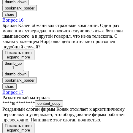
thumb_down
bookmark_border
share
Вопрос 16
Брайан Ка́лен обманывал страховые компании. Один раз
мошенник утверждал, что кое-что случилось из-за бутылки
шампанского, а в другой говорил, что из-за телескопа. С
каким уроженцем Но́рфолка действительно произошел
подобный случай?
Показать ответ
expand_more
thumb_up
1
thumb_down
bookmark_border
share
Вопрос 17
Раздаточный материал
:
****ts ********
content_copy
Розданный сло́ган фирмы Ко́дак отсылает к архетипичному
персонажу и утверждает, что оборудование фирмы работает
превосходно. Напишите этот слоган полностью.
Показать ответ
expand_more