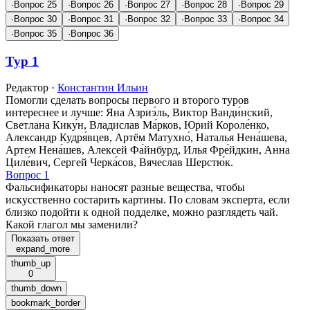
·
Вопрос 25
·
Вопрос 26
·
Вопрос 27
·
Вопрос 28
·
Вопрос 29
·
Вопрос 30
·
Вопрос 31
·
Вопрос 32
·
Вопрос 33
·
Вопрос 34
·
Вопрос 35
·
Вопрос 36
Тур 1
Редактор
·
Константин Ильин
Помогли сделать вопросы первого и второго туров
интереснее и лучше: Яна Азриэ́ль, Виктор Ванди́нский,
Светлана Кику́н, Владислав Ма́рков, Юрий Короле́нко,
Александр Кудря́вцев, Артём Матухно́, Наталья Нена́шева,
Артем Нена́шев, Алексей Фа́йнбурд, Илья Фре́йдкин, Анна
Циле́вич, Сергей Черка́сов, Вячеслав Шерстю́к.
Вопрос 1
Фальсификаторы наносят разные вещества, чтобы
искусственно состарить картины. По словам эксперта, если
близко подойти к одной подделке, можно разглядеть чай.
Какой глагол мы заменили?
Показать ответ
expand_more
thumb_up
0
thumb_down
bookmark_border