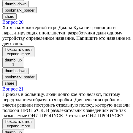
thumb_down
bookmark_border
share
Вопрос 20
Хотя в компьютерной игре Джона Кука нет радиации и
паразитирующих инопланетян, разработчики дали одному
устройству определенное название. Напишите это название из
двух слов.
Показать ответ
expand_more
thumb_up
1
thumb_down
bookmark_border
share
Вопрос 21
Приехав в больницу, люди долго кое-что делают, поэтому
перед зданием образуются пробки. Для решения проблемы
власти решили построить отдельную полосу, которую назвали
полосой ПРОПУСК. В развлекательных заведениях есть так
называемые ОНИ ПРОПУСК. Что такое ОНИ ПРОПУСК?
Показать ответ
expand_more
thumb_up