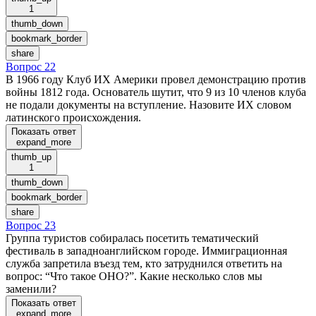
1
thumb_down
bookmark_border
share
Вопрос 22
В 1966 году Клуб ИХ Америки провел демонстрацию против
войны 1812 года. Основатель шутит, что 9 из 10 членов клуба
не подали документы на вступление. Назовите ИХ словом
латинского происхождения.
Показать ответ
expand_more
thumb_up
1
thumb_down
bookmark_border
share
Вопрос 23
Группа туристов собиралась посетить тематический
фестиваль в западноанглийском городе. Иммиграционная
служба запретила въезд тем, кто затруднился ответить на
вопрос: “Что такое ОНО?”. Какие несколько слов мы
заменили?
Показать ответ
expand_more