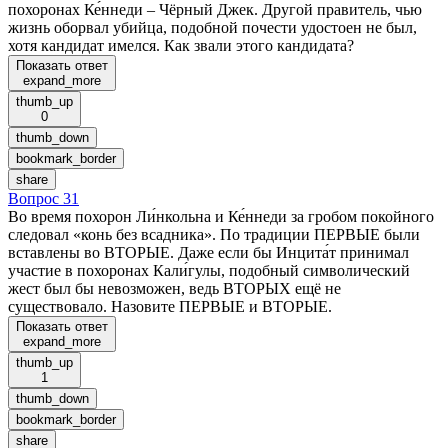
похоронах Ке́ннеди – Чёрный Джек. Другой правитель, чью
жизнь оборвал убийца, подобной почести удостоен не был,
хотя кандидат имелся. Как звали этого кандидата?
Показать ответ
expand_more
thumb_up
0
thumb_down
bookmark_border
share
Вопрос 31
Во время похорон Ли́нкольна и Ке́ннеди за гробом покойного
следовал «конь без всадника». По традиции ПЕРВЫЕ были
вставлены во ВТОРЫЕ. Даже если бы Инцита́т принимал
участие в похоронах Кали́гулы, подобный символический
жест был бы невозможен, ведь ВТОРЫХ ещё не
существовало. Назовите ПЕРВЫЕ и ВТОРЫЕ.
Показать ответ
expand_more
thumb_up
1
thumb_down
bookmark_border
share