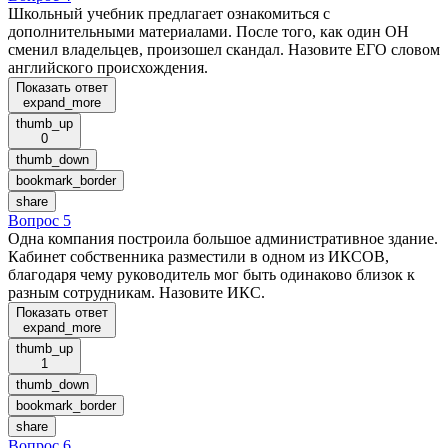
Школьный учебник предлагает ознакомиться с
дополнительными материалами. После того, как один ОН
сменил владельцев, произошел скандал. Назовите ЕГО словом
английского происхождения.
Показать ответ
expand_more
thumb_up
0
thumb_down
bookmark_border
share
Вопрос 5
Одна компания построила большое административное здание.
Кабинет собственника разместили в одном из ИКСОВ,
благодаря чему руководитель мог быть одинаково близок к
разным сотрудникам. Назовите ИКС.
Показать ответ
expand_more
thumb_up
1
thumb_down
bookmark_border
share
Вопрос 6