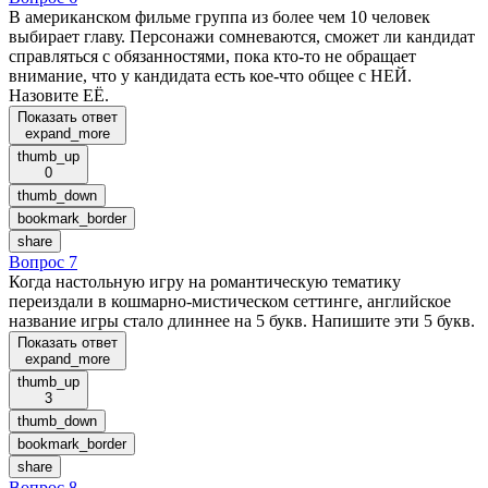
В американском фильме группа из более чем 10 человек
выбирает главу. Персонажи сомневаются, сможет ли кандидат
справляться с обязанностями, пока кто-то не обращает
внимание, что у кандидата есть кое-что общее с НЕЙ.
Назовите ЕЁ.
Показать ответ
expand_more
thumb_up
0
thumb_down
bookmark_border
share
Вопрос 7
Когда настольную игру на романтическую тематику
переиздали в кошмарно-мистическом сеттинге, английское
название игры стало длиннее на 5 букв. Напишите эти 5 букв.
Показать ответ
expand_more
thumb_up
3
thumb_down
bookmark_border
share
Вопрос 8