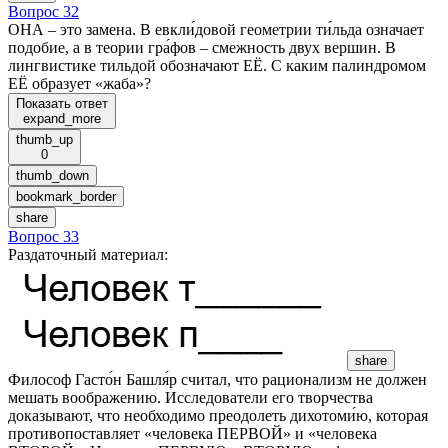
Вопрос 32
ОНА – это замена. В евкли́довой геометрии ти́льда означает
подобие, а в теории гра́фов – смежность двух вершин. В
лингвистике тильдой обозначают ЕЁ. С каким палиндромом
ЕЁ образует «жаба»?
Показать ответ
expand_more
thumb_up
0
thumb_down
bookmark_border
share
Вопрос 33
Раздаточный материал
:
share
Философ Гасто́н Башля́р считал, что рационализм не должен
мешать воображению. Исследователи его творчества
доказывают, что необходимо преодолеть дихотоми́ю, которая
противопоставляет «человека ПЕРВОЙ» и «человека