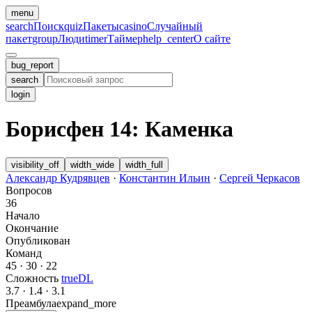
menu
search
Поиск
quiz
Пакеты
casino
Случайный
пакет
group
Люди
timer
Таймер
help_center
О сайте
bug_report
search
login
Борисфен 14: Каменка
visibility_off
width_wide
width_full
Александр Кудрявцев
·
Константин Ильин
·
Сергей Черкасов
Вопросов
36
Начало
Окончание
Опубликован
Команд
45
·
30
·
22
Сложность
trueDL
3.7
·
1.4
·
3.1
Преамбула
expand_more