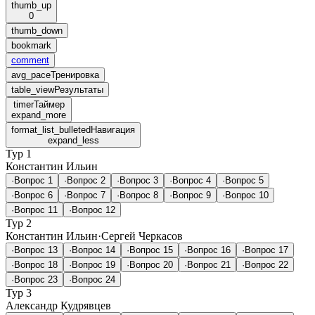
thumb_up
0
thumb_down
bookmark
comment
avg_pace
Тренировка
table_view
Результаты
timer
Таймер
expand_more
format_list_bulleted
Навигация
expand_less
Тур 1
Константин Ильин
·
Вопрос 1
·
Вопрос 2
·
Вопрос 3
·
Вопрос 4
·
Вопрос 5
·
Вопрос 6
·
Вопрос 7
·
Вопрос 8
·
Вопрос 9
·
Вопрос 10
·
Вопрос 11
·
Вопрос 12
Тур 2
Константин Ильин
·
Сергей Черкасов
·
Вопрос 13
·
Вопрос 14
·
Вопрос 15
·
Вопрос 16
·
Вопрос 17
·
Вопрос 18
·
Вопрос 19
·
Вопрос 20
·
Вопрос 21
·
Вопрос 22
·
Вопрос 23
·
Вопрос 24
Тур 3
Александр Кудрявцев