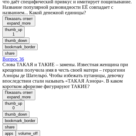
что даёт специфический привкус и имитирует пощипывание.
Название популярной разновидности ЕЁ совпадает с
названием... Какой денежной единицы?
Показать ответ
expand_more
thumb_up
1
thumb_down
bookmark_border
share
Вопрос 36
Слова ТАКАЯ и ТАКИЕ – замены. Известная женщина при
крещении получила имя в честь своей матери – герцогини
Аэно́ры де Шательро́. Чтобы избежать путаницы, девочку
впоследствии стали называть «ТАКАЯ Аэно́ра». В каком
коротком афоризме фигурируют ТАКИЕ?
Показать ответ
expand_more
thumb_up
0
thumb_down
bookmark_border
share
apps
volume_off