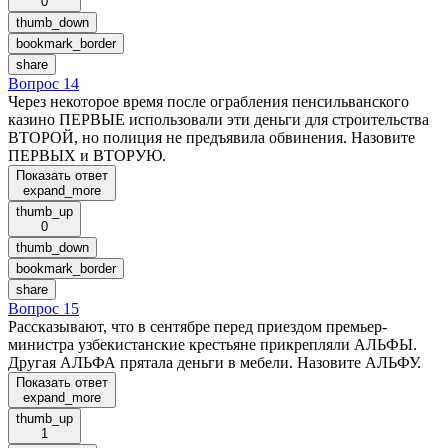
0
thumb_down
bookmark_border
share
Вопрос 14
Через некоторое время после ограбления пенсильванского
казино ПЕРВЫЕ использовали эти деньги для строительства
ВТОРОЙ, но полиция не предъявила обвинения. Назовите
ПЕРВЫХ и ВТОРУЮ.
Показать ответ
expand_more
thumb_up
0
thumb_down
bookmark_border
share
Вопрос 15
Рассказывают, что в сентябре перед приездом премьер-
министра узбекистанские крестьяне прикрепляли АЛЬФЫ.
Другая АЛЬФА прятала деньги в мебели. Назовите АЛЬФУ.
Показать ответ
expand_more
thumb_up
1