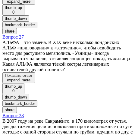
expand_more
thumb_up
0
thumb_down
bookmark_border
share
Вопрос 27
АЛЬФА – это замена. В XIX веке несколько лондонских
АЛЬФ «приговорили» к «заточению», чтобы освободить
место для растущего мегаполиса. «Узницы» иногда
вырываются на волю, заставляя лондонцев покидать жилища.
Какая АЛЬФА является тёзкой сестры легендарных
основателей другой столицы?
Показать ответ
expand_more
thumb_up
0
thumb_down
bookmark_border
share
Вопрос 28
В 2007 году на реке Сакраме́нто, в 170 километрах от устья,
для достижения цели использовали противоположные по сути
методы: с одной стороны стучали по трубам, идущим по дну, с