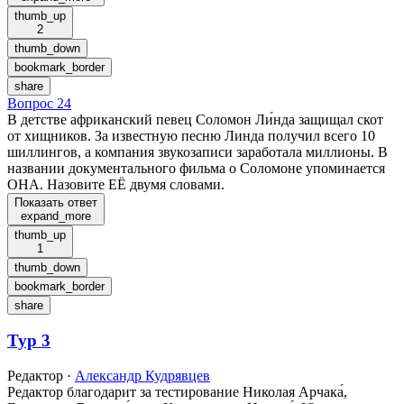
thumb_up
2
thumb_down
bookmark_border
share
Вопрос 24
В детстве африканский певец Соломон Ли́нда защищал скот
от хищников. За известную песню Линда получил всего 10
шиллингов, а компания звукозаписи заработала миллионы. В
названии документального фильма о Соломоне упоминается
ОНА. Назовите ЕЁ двумя словами.
Показать ответ
expand_more
thumb_up
1
thumb_down
bookmark_border
share
Тур 3
Редактор
·
Александр Кудрявцев
Редактор благодарит за тестирование Николая Арчака́,