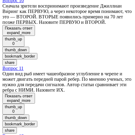
Вопрос 10
Сначала зрители воспринимают произведение Джиллиан
Ви́ринг как ПЕРВУЮ, а через некоторое время понимают, что
это — ВТОРОЙ. ВТОРЫЕ появились примерно на 70 лет
позже ПЕРВЫХ. Назовите ПЕРВУЮ и ВТОРОЙ.
Показать ответ
expand_more
thumb_up
0
thumb_down
bookmark_border
share
Вопрос 11
Один вид рыб имеет чашеобразное углубление в черепе и
может двигать передней парой ребер. По мнению ученых, это
нужно для передачи сигналов. Автор статьи сравнивает эти
ребра с НИМИ. Назовите ИХ.
Показать ответ
expand_more
thumb_up
0
thumb_down
bookmark_border
share