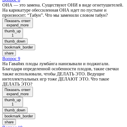
ОНА — это замена. Существуют ОНИ в виде огнетушителей.
На карикатуре обессиленная ОНА идет по пустыне и
произносит: “Табун”. Что мы заменили словом табун?
Показать ответ
expand_more
thumb_up
1
thumb_down
bookmark_border
share
Вопрос 9
На Гавайях плоды лумба́нга нанизывали и поджигали.
Благодаря определенной особенности плодов, такие свечки
также использовали, чтобы ДЕЛАТЬ ЭТО. Ведущие
интеллектуальных игр тоже ДЕЛАЮТ ЭТО. Что такое
ДЕЛАТЬ ЭТО?
Показать ответ
expand_more
thumb_up
1
thumb_down
bookmark_border
share