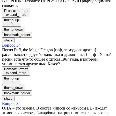
ВТОРОЙ». Назовите ПЕРВУЮ и ВТОРУЮ рифмующимися
словами.
Показать ответ
expand_more
thumb_up
0
thumb_down
bookmark_border
share
Вопрос 34
Песня Puff, the Magic Dragon [паф, зэ мэ́джик дрэ́гэн]
рассказывает о дружбе мальчика и дракончика Паффа. У этой
песни есть что-то общее с хитом 1967 года, в котором
упоминается другое имя. Какое?
Показать ответ
expand_more
thumb_up
0
thumb_down
bookmark_border
share
Вопрос 35
ОНА – это замена. В состав чипсов со «вкусом ЕЁ» входят
лимонная кислота, бикарбона́т натрия и минеральные соли,