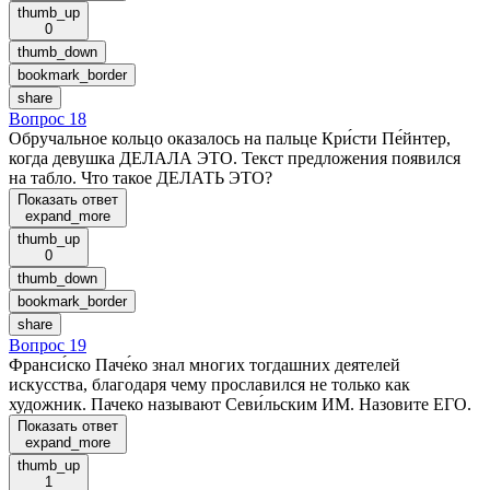
thumb_up
0
thumb_down
bookmark_border
share
Вопрос 18
Обручальное кольцо оказалось на пальце Кри́сти Пе́йнтер,
когда девушка ДЕЛАЛА ЭТО. Текст предложения появился
на табло. Что такое ДЕЛАТЬ ЭТО?
Показать ответ
expand_more
thumb_up
0
thumb_down
bookmark_border
share
Вопрос 19
Франси́ско Паче́ко знал многих тогдашних деятелей
искусства, благодаря чему прославился не только как
художник. Пачеко называют Севи́льским ИМ. Назовите ЕГО.
Показать ответ
expand_more
thumb_up
1