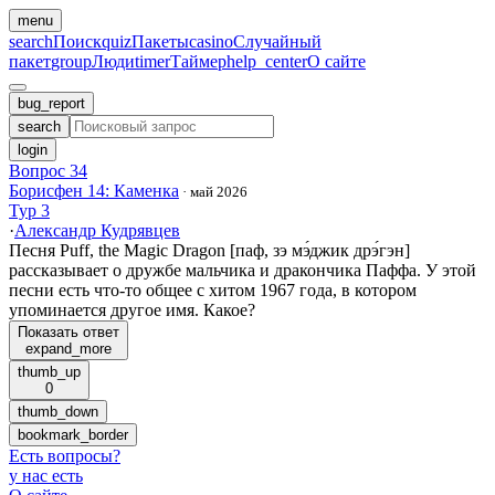
menu
search
Поиск
quiz
Пакеты
casino
Случайный
пакет
group
Люди
timer
Таймер
help_center
О сайте
bug_report
search
login
Вопрос 34
Борисфен 14: Каменка
·
май 2026
Тур 3
·
Александр Кудрявцев
Песня Puff, the Magic Dragon [паф, зэ мэ́джик дрэ́гэн]
рассказывает о дружбе мальчика и дракончика Паффа. У этой
песни есть что-то общее с хитом 1967 года, в котором
упоминается другое имя. Какое?
Показать ответ
expand_more
thumb_up
0
thumb_down
bookmark_border
Есть вопросы
?
у нас есть