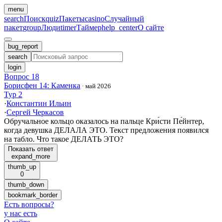
menu
search
Поиск
quiz
Пакеты
casino
Случайный
пакет
group
Люди
timer
Таймер
help_center
О сайте
bug_report
search
login
Вопрос 18
Борисфен 14: Каменка
·
май 2026
Тур 2
·
Константин Ильин
·
Сергей Черкасов
Обручальное кольцо оказалось на пальце Кри́сти Пе́йнтер,
когда девушка ДЕЛАЛА ЭТО. Текст предложения появился
на табло. Что такое ДЕЛАТЬ ЭТО?
Показать ответ
expand_more
thumb_up
0
thumb_down
bookmark_border
Есть вопросы
?
у нас есть