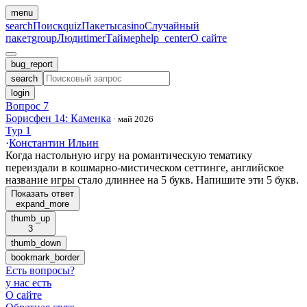
menu
search
Поиск
quiz
Пакеты
casino
Случайный
пакет
group
Люди
timer
Таймер
help_center
О сайте
bug_report
search
login
Вопрос 7
Борисфен 14: Каменка
·
май 2026
Тур 1
·
Константин Ильин
Когда настольную игру на романтическую тематику
переиздали в кошмарно-мистическом сеттинге, английское
название игры стало длиннее на 5 букв. Напишите эти 5 букв.
Показать ответ
expand_more
thumb_up
3
thumb_down
bookmark_border
Есть вопросы
?
у нас есть
О сайте