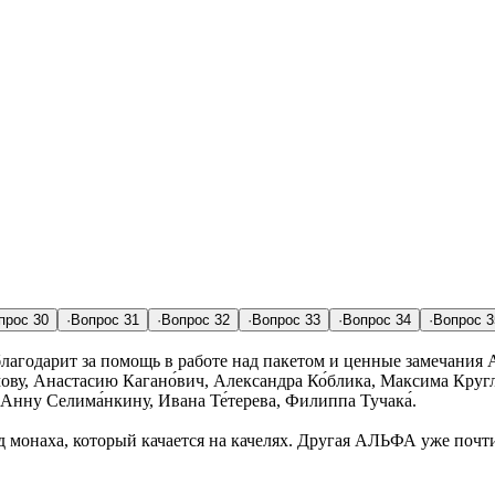
прос
30
·
Вопрос
31
·
Вопрос
32
·
Вопрос
33
·
Вопрос
34
·
Вопрос
3
лагодарит за помощь в работе над пакетом и ценные замечания А
ову, Анастасию Кагано́вич, Александра Ко́блика, Максима Кругл
 Анну Селима́нкину, Ивана Те́терева, Филиппа Тучака́.
монаха, который качается на качелях. Другая АЛЬФА уже почт