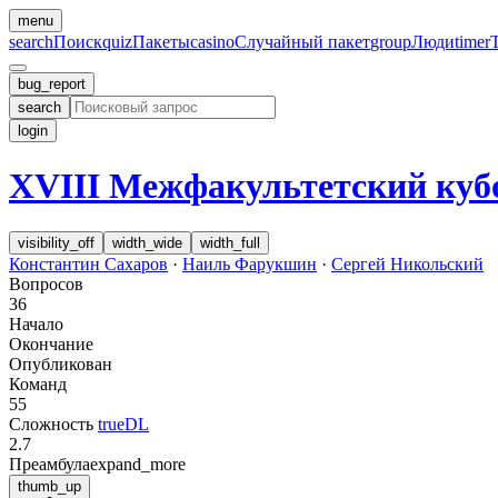
menu
search
Поиск
quiz
Пакеты
casino
Случайный пакет
group
Люди
timer
bug_report
search
login
XVIII Межфакультетский ку
visibility_off
width_wide
width_full
Константин Сахаров
·
Наиль Фарукшин
·
Сергей Никольский
Вопросов
36
Начало
Окончание
Опубликован
Команд
55
Сложность
trueDL
2.7
Преамбула
expand_more
thumb_up