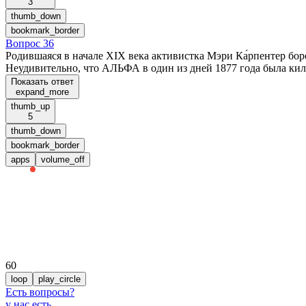
3
thumb_down
bookmark_border
Вопрос 36
Родившаяся в начале XIX века активистка Мэри Ка́рпентер бо
Неудивительно, что АЛЬФА в один из дней 1877 года была кил
Показать ответ
expand_more
thumb_up
5
thumb_down
bookmark_border
apps
volume_off
60
loop
play_circle
Есть вопросы
?
у нас есть