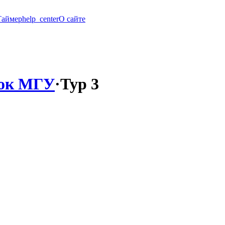
Таймер
help_center
О сайте
бок МГУ
·
Тур 3