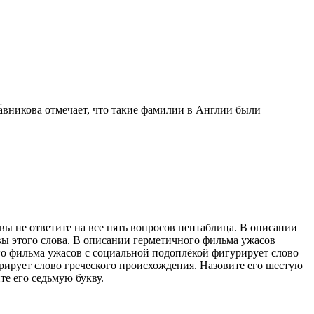
́вникова отмечает, что такие фамилии в Англии были
вы не ответите на все пять вопросов пентаблица. В описании
вы этого слова. В описании герметичного фильма ужасов
го фильма ужасов с социальной подоплёкой фигурирует слово
рирует слово греческого происхождения. Назовите его шестую
е его седьмую букву.