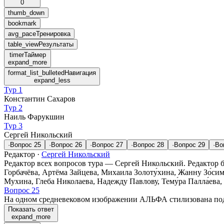
0
thumb_down
bookmark
avg_pace
Тренировка
table_view
Результаты
timer
Таймер
expand_more
format_list_bulleted
Навигация
expand_less
Тур 1
Константин Сахаров
Тур 2
Наиль Фарукшин
Тур 3
Сергей Никольский
·
Вопрос
25
·
Вопрос
26
·
Вопрос
27
·
Вопрос
28
·
Вопрос
29
·
Во
Редактор
·
Сергей Никольский
Редактор всех вопросов тура — Сергей Никольский. Редактор б
Горбачёва, Артёма Зайцева, Михаила Золоту́хина, Жанну Зо́сим
Мухина, Глеба Николаева, Надежду Павлову, Тему́ра Палла́ева,
Вопрос 25
На одном средневековом изображении АЛЬФА стилизована под 
Показать ответ
expand_more