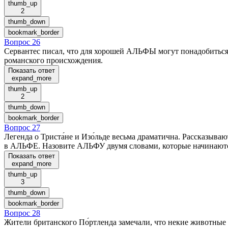
thumb_up
2
thumb_down
bookmark_border
Вопрос 26
Сервантес писал, что для хорошей АЛЬФЫ могут понадобиться 
романского происхождения.
Показать ответ
expand_more
thumb_up
2
thumb_down
bookmark_border
Вопрос 27
Легенда о Триста́не и Изо́льде весьма драматична. Рассказыв
в АЛЬФЕ. Назовите АЛЬФУ двумя словами, которые начинаютс
Показать ответ
expand_more
thumb_up
3
thumb_down
bookmark_border
Вопрос 28
Жители британского По́ртленда замечали, что некие животные