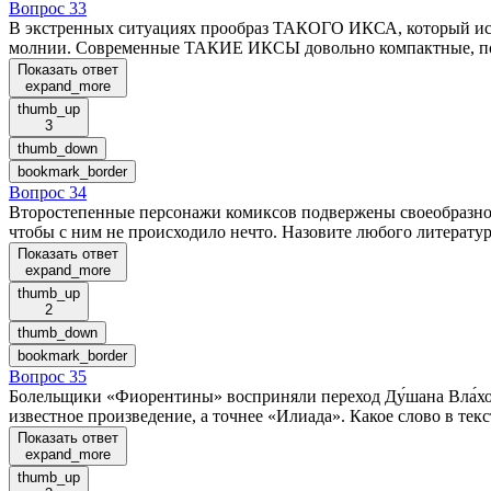
Вопрос 33
В экстренных ситуациях прообраз ТАКОГО ИКСА, который испо
молнии. Современные ТАКИЕ ИКСЫ довольно компактные, п
Показать ответ
expand_more
thumb_up
3
thumb_down
bookmark_border
Вопрос 34
Второстепенные персонажи комиксов подвержены своеобразной 
чтобы с ним не происходило нечто. Назовите любого литератур
Показать ответ
expand_more
thumb_up
2
thumb_down
bookmark_border
Вопрос 35
Болельщики «Фиорентины» восприняли переход Ду́шана Вла́хо
известное произведение, а точнее «Илиада». Какое слово в те
Показать ответ
expand_more
thumb_up