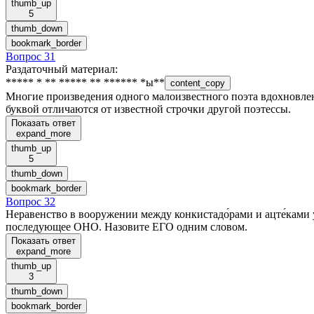
thumb_up
5
thumb_down
bookmark_border
Вопрос 31
Раздаточный материал
:
***** * ** ***** ** ****** *ы**
content_copy
Многие произведения одного малоизвестного поэта вдохновле
буквой отличаются от известной строчки другой поэтессы.
Показать ответ
expand_more
thumb_up
5
thumb_down
bookmark_border
Вопрос 32
Неравенство в вооружении между конкистадо́рами и ацте́ками 
последующее ОНО. Назовите ЕГО одним словом.
Показать ответ
expand_more
thumb_up
3
thumb_down
bookmark_border