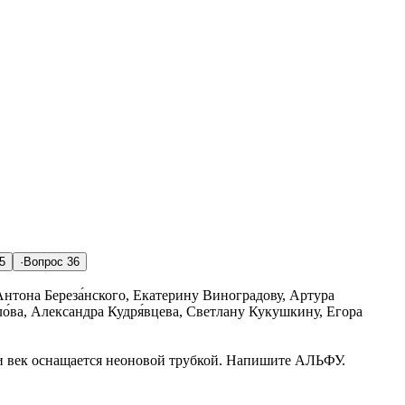
5
·
Вопрос
36
нтона Береза́нского, Екатерину Виноградову, Артура
о́ва, Александра Кудря́вцева, Светлану Кукушкину, Егора
и век оснащается неоновой трубкой. Напишите АЛЬФУ.