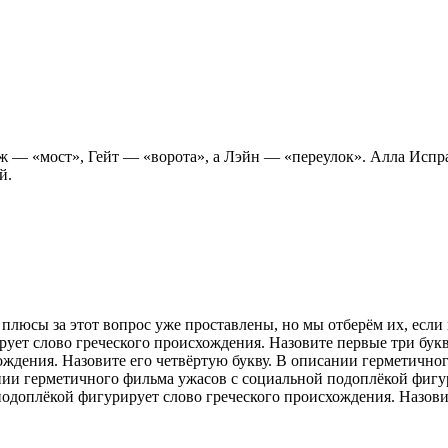
ж — «мост», Гейт — «ворота», а Лэйн — «переулок». Алла Испра
й.
плюсы за этот вопрос уже проставлены, но мы отберём их, если 
ует слово греческого происхождения. Назовите первые три бук
ождения. Назовите его четвёртую букву. В описании герметично
ании герметичного фильма ужасов с социальной подоплёкой фигу
одоплёкой фигурирует слово греческого происхождения. Назовит