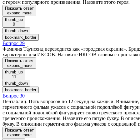
с героем популярного произведения. Назовите этого героя.
Показать ответ
expand_more
thumb_up
0
thumb_down
bookmark_border
Вопрос 29
Фамилия Та́унсенд переводится как «городская окраина», Брид
характерны для ИКСОВ. Назовите ИКСОВ словом с приставко
Показать ответ
expand_more
thumb_up
11
thumb_down
bookmark_border
Вопрос 30
Пентаблиц. Пять вопросов по 12 секунд на каждый. Внимание, 
герметичного фильма ужасов с социальной подоплёкой фигурир
с социальной подоплёкой фигурирует слово греческого происх
греческого происхождения. Назовите его пятую букву. В опис
букву. В описании герметичного фильма ужасов с социальной п
Показать ответ
expand_more