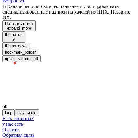
Вопрос 24
В Канаде решили быть радикальнее и стали размещать
специализированные надписи на каждой из НИХ. Назовите
ИХ.
Показать ответ
expand_more
thumb_up
9
thumb_down
bookmark_border
apps
volume_off
60
loop
play_circle
Есть вопросы
?
у нас есть
О сайте
Обратная связь