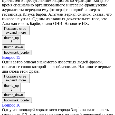
причастен к преступлениям нацистов во Франции. Когда во
время специально организованного интервью французские
журналисты передали ему фотографию одной из жертв
гестаповца Клауса Барби, Альтман вернул снимок, сказав, что
никого не узнал. Одним из главных доказательств того, что
Альтман и есть Барби, стали ОНИ. Назовите ИХ.
Показать ответ
expand_more
thumb_up
8
thumb_down
bookmark_border
Вопрос 15
Один автор описал знакомство известных людей фразой,
последнее слово которой — «соблазнила». Напишите первые
два слова этой фразы.
Показать ответ
expand_more
thumb_up
3
thumb_down
bookmark_border
Вопрос 16
Одну из площадей хорватского города Зада́р назвали в честь
сразу пяти ИХ, которые появились на случай очередной осады