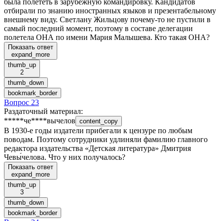
была полететь в зарубежную командировку. Кандидатов
отбирали по знанию иностранных языков и презентабельному
внешнему виду. Светлану Жильцову почему-то не пустили в
самый последний момент, поэтому в составе делегации
полетела ОНА по имени Мария Малышева. Кто такая ОНА?
Показать ответ
expand_more
thumb_up
2
thumb_down
bookmark_border
Вопрос 23
Раздаточный материал
:
*****че****вычелов
content_copy
В 1930-е годы издатели прибегали к цензуре по любым
поводам. Поэтому сотрудники удлиняли фамилию главного
редактора издательства «Детская литература» Дмитрия
Чевы́челова. Что у них получалось?
Показать ответ
expand_more
thumb_up
3
thumb_down
bookmark_border