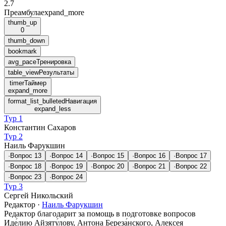
2.7
Преамбула
expand_more
thumb_up
0
thumb_down
bookmark
avg_pace
Тренировка
table_view
Результаты
timer
Таймер
expand_more
format_list_bulleted
Навигация
expand_less
Тур 1
Константин Сахаров
Тур 2
Наиль Фарукшин
·
Вопрос
13
·
Вопрос
14
·
Вопрос
15
·
Вопрос
16
·
Вопрос
17
·
Вопрос
18
·
Вопрос
19
·
Вопрос
20
·
Вопрос
21
·
Вопрос
22
·
Вопрос
23
·
Вопрос
24
Тур 3
Сергей Никольский
Редактор
·
Наиль Фарукшин
Редактор благодарит за помощь в подготовке вопросов
Иде́лию Айзяту́лову, Антона Береза́нского, Алексея