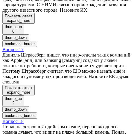
города турками. С НИМИ связано происхождение названия
другого известного города. Назовите ИХ.
Показать ответ
expand_more
thumb_up
8
thumb_down
bookmark_border
Вопрос 17
Даниэль Штрассберг пишет, что пиар-отделы таких компаний
как Apple [эпл] или Samsung [самсу́нг] создают у людей
ложные потребности, которые очень хочется удовлетворить.
Поэтому Штрассберг считает, что ЕЮ можно назвать ещё и
каждого из упомянутых производителей. Назовите ЕЁ двумя
словами.
Показать ответ
expand_more
thumb_up
2
thumb_down
bookmark_border
Вопрос 18
Попав на остров в Индийском океане, персонаж одного
романа думает, что видит на пляже большой камень. Поняв,