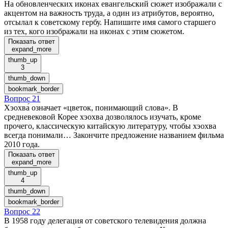
На обновленческих иконах евангельский сюжет изображали с
акцентом на важность труда, а один из атрибутов, вероятно,
отсылал к советскому гербу. Напишите имя самого старшего
из тех, кого изображали на иконах с этим сюжетом.
Показать ответ
expand_more
thumb_up
3
thumb_down
bookmark_border
Вопрос 21
Хэохва́ означает «цветок, понимающий слова». В
средневековой Корее хэохва дозволялось изучать, кроме
прочего, классическую китайскую литературу, чтобы хэохва
всегда понимали… Закончите предложение названием фильма
2010 года.
Показать ответ
expand_more
thumb_up
4
thumb_down
bookmark_border
Вопрос 22
В 1958 году делегация от советского телевидения должна