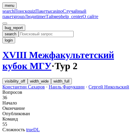
menu
search
Поиск
quiz
Пакеты
casino
Случайный
пакет
group
Люди
timer
Таймер
help_center
О сайте
bug_report
search
login
XVIII Межфакультетский
кубок МГУ
·
Тур 2
visibility_off
width_wide
width_full
Константин Сахаров
·
Наиль Фарукшин
·
Сергей Никольский
Вопросов
36
Начало
Окончание
Опубликован
Команд
55
Сложность
trueDL