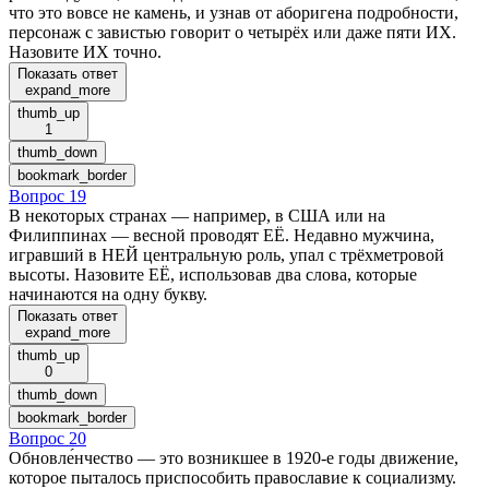
что это вовсе не камень, и узнав от аборигена подробности,
персонаж с завистью говорит о четырёх или даже пяти ИХ.
Назовите ИХ точно.
Показать ответ
expand_more
thumb_up
1
thumb_down
bookmark_border
Вопрос 19
В некоторых странах — например, в США или на
Филиппинах — весной проводят ЕЁ. Недавно мужчина,
игравший в НЕЙ центральную роль, упал с трёхметровой
высоты. Назовите ЕЁ, использовав два слова, которые
начинаются на одну букву.
Показать ответ
expand_more
thumb_up
0
thumb_down
bookmark_border
Вопрос 20
Обновле́нчество — это возникшее в 1920-е годы движение,
которое пыталось приспособить православие к социализму.