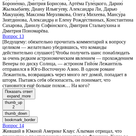
Бороне́нко, Дмитрия Борисова, Артёма Гуле́цкого, Дарию́
Жылкыба́еву, Диану Ильягу́еву, Александра Ли, Дарью
Макушо́ву, Максима Мерзляко́ва, Олега Михеева, Мансу́ра
Зиятди́нова, Александра и Елену Рожде́ствиных, Константина
Сахарова, Данилу Софи́нского, Дмитрия Стальну́хина и
Дмитрия Пономарёва.
Вопрос 13
[Ведущему: обязательно прочитать комментарий к вопросу
целиком — желательно убедившись, что команды
действительно слушают] Чтобы получить шанс понаблюдать
за очень редким астрономическим явлением — прохождением
Венеры по диску Солнца, — астроном Гийо́м Лежанти́ль
отправился в Юго-Восточную Азию. В одном романе
Лежантиль, возвращаясь через много лет домой, попадает в
шторм. Пытаясь себя обезопасить, он понимает, что
становится ещё больше похож… На кого?
Показать ответ
expand_more
thumb_up
2
thumb_down
bookmark_border
Вопрос 14
Живший в Южной Америке Клаус А́льтман отрицал, что