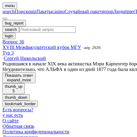
menu
search
Поиск
quiz
Пакеты
casino
Случайный пакет
group
Люди
timer
bug_report
search
login
Вопрос 36
XVIII Межфакультетский кубок МГУ
·
апр. 2026
Тур 3
·
Сергей Никольский
Родившаяся в начале XIX века активистка Мэри Ка́рпентер бо
Неудивительно, что АЛЬФА в один из дней 1877 года была кил
Показать ответ
expand_more
thumb_up
5
thumb_down
bookmark_border
Есть вопросы
?
у нас есть
О сайте
Обратная связь
Политика конфиденциальности