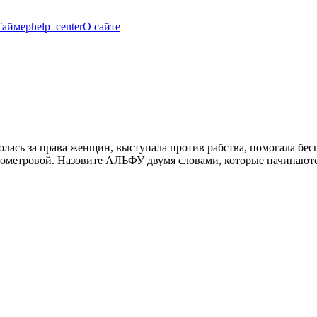
Таймер
help_center
О сайте
ролась за права женщин, выступала против рабства, помогала б
ометровой. Назовите АЛЬФУ двумя словами, которые начинаются 