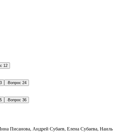
с 12
3
·
Вопрос 24
5
·
Вопрос 36
нна Писанова, Андрей Субаев, Елена Субаева, Наиль