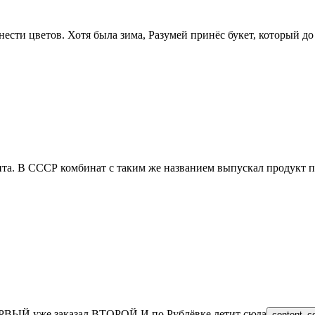
ести цветов. Хотя была зима, Разумей принёс букет, который до
а. В СССР комбинат с таким же названием выпускал продукт п
ПЕРВЫЙ уже заказал ВТОРОЙ И по Рублёвке летит сюда
content_c