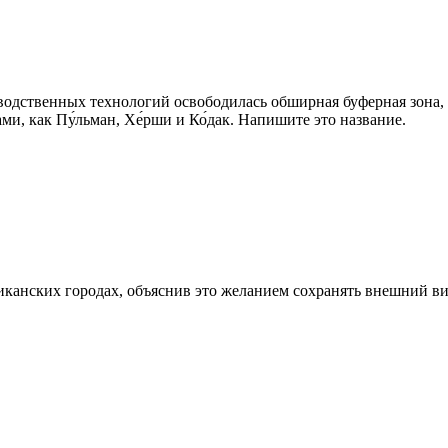
одственных технологий освободилась обширная буферная зона, ч
ми, как Пу́льман, Хе́рши и Ко́дак. Напишите это название.
риканских городах, объяснив это желанием сохранять внешний в