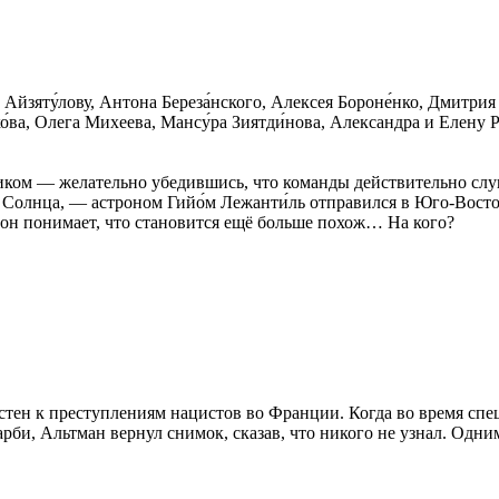
Айзяту́лову, Антона Береза́нского, Алексея Бороне́нко, Дмитрия
о́ва, Олега Михеева, Мансу́ра Зиятди́нова, Александра и Елену
ликом — желательно убедившись, что команды действительно сл
олнца, — астроном Гийо́м Лежанти́ль отправился в Юго-Восто
, он понимает, что становится ещё больше похож… На кого?
тен к преступлениям нацистов во Франции. Когда во время сп
би, Альтман вернул снимок, сказав, что никого не узнал. Одним 