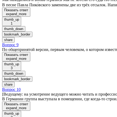
В песне Павла Пико́вского заменены две из трёх отсылок. Нап
Показать ответ
expand_more
thumb_up
1
thumb_down
bookmark_border
share
Вопрос 9
По общепринятой версии, первым человеком, о котором известн
Показать ответ
expand_more
thumb_up
3
thumb_down
bookmark_border
share
Вопрос 10
[Ведущему: на усмотрение ведущего можно читать и профессион
В Германии группа выступала в помещении, где когда-то строил
Показать ответ
expand_more
thumb_up