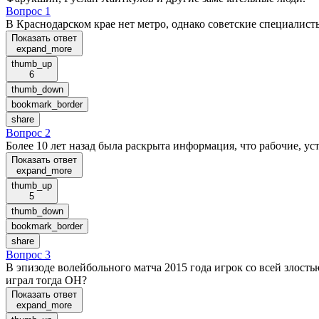
Вопрос 1
В Краснодарском крае нет метро, однако советские специалист
Показать ответ
expand_more
thumb_up
6
thumb_down
bookmark_border
share
Вопрос 2
Более 10 лет назад была раскрыта информация, что рабочие, у
Показать ответ
expand_more
thumb_up
5
thumb_down
bookmark_border
share
Вопрос 3
В эпизоде волейбольного матча 2015 года игрок со всей злость
играл тогда ОН?
Показать ответ
expand_more