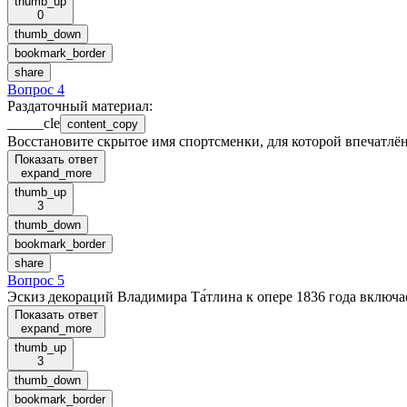
thumb_up
0
thumb_down
bookmark_border
share
Вопрос 4
Раздаточный материал
:
_____cle
content_copy
Восстановите скрытое имя спортсменки, для которой впечатлё
Показать ответ
expand_more
thumb_up
3
thumb_down
bookmark_border
share
Вопрос 5
Эскиз декораций Владимира Та́тлина к опере 1836 года включа
Показать ответ
expand_more
thumb_up
3
thumb_down
bookmark_border