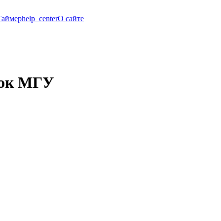
Таймер
help_center
О сайте
бок МГУ