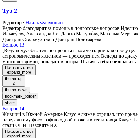
Тур 2
Редактор
·
Наиль Фарукшин
Редактор благодарит за помощь в подготовке вопросов Иде́лию 
Ильягу́еву, Александра Ли, Дарью Макушо́ву, Максима Мерзляк
Дмитрия Стальну́хина и Дмитрия Пономарёва.
Вопрос 13
[Ведущему: обязательно прочитать комментарий к вопросу це
астрономическим явлением — прохождением Венеры по диску С
много лет домой, попадает в шторм. Пытаясь себя обезопасить
Показать ответ
expand_more
thumb_up
2
thumb_down
bookmark_border
share
Вопрос 14
Живший в Южной Америке Клаус А́льтман отрицал, что причас
передали ему фотографию одной из жертв гестаповца Клауса Бар
стали ОНИ. Назовите ИХ.
Показать ответ
expand_more