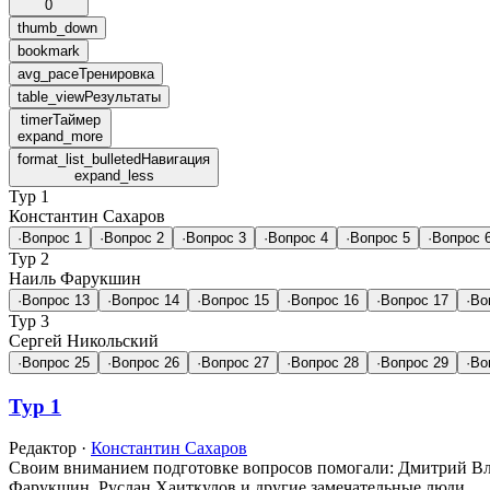
0
thumb_down
bookmark
avg_pace
Тренировка
table_view
Результаты
timer
Таймер
expand_more
format_list_bulleted
Навигация
expand_less
Тур 1
Константин Сахаров
·
Вопрос 1
·
Вопрос 2
·
Вопрос 3
·
Вопрос 4
·
Вопрос 5
·
Вопрос 
Тур 2
Наиль Фарукшин
·
Вопрос 13
·
Вопрос 14
·
Вопрос 15
·
Вопрос 16
·
Вопрос 17
·
Во
Тур 3
Сергей Никольский
·
Вопрос 25
·
Вопрос 26
·
Вопрос 27
·
Вопрос 28
·
Вопрос 29
·
Во
Тур 1
Редактор
·
Константин Сахаров
Своим вниманием подготовке вопросов помогали: Дмитрий Вла
Фарукшин, Руслан Хаиткулов и другие замечательные люди.