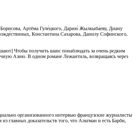
 Борисова, Артёма Гуле́цкого, Дарию́ Жылкыба́еву, Диану
 Рожде́ствиных, Константина Сахарова, Данилу Софи́нского,
ушают] Чтобы получить шанс понаблюдать за очень редким
чную Азию. В одном романе Лежантиль, возвращаясь через
ециально организованного интервью французские журналисты
из главных доказательств того, что Альтман и есть Барби,