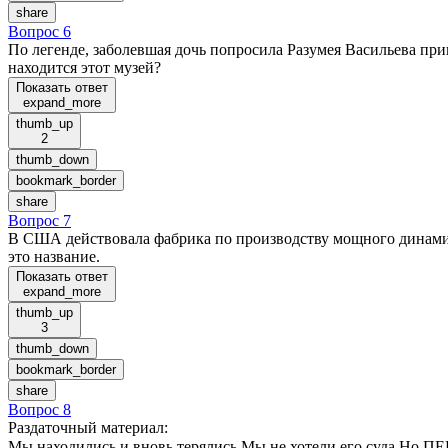
share
Вопрос 6
По легенде, заболевшая дочь попросила Разумея Васильева прин
находится этот музей?
Показать ответ
expand_more
thumb_up
2
thumb_down
bookmark_border
share
Вопрос 7
В США действовала фабрика по производству мощного динамит
это название.
Показать ответ
expand_more
thumb_up
3
thumb_down
bookmark_border
share
Вопрос 8
Раздаточный материал
:
Мы находились и вновь терялись Мы не хотели его суда Но 