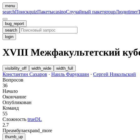
menu
search
Поиск
quiz
Пакеты
casino
Случайный пакет
group
Люди
timer
bug_report
search
login
XVIII Межфакультетский ку
visibility_off
width_wide
width_full
Константин Сахаров
·
Наиль Фарукшин
·
Сергей Никольский
Вопросов
36
Начало
Окончание
Опубликован
Команд
55
Сложность
trueDL
2.7
Преамбула
expand_more
thumb_up