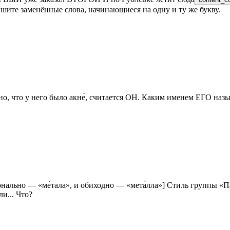
ишите заменённые слова, начинающиеся на одну и ту же букву.
о, что у него было акне́, считается ОН. Каким именем ЕГО наз
ально — «ме́тала», и обиходно — «мета́лла»] Стиль группы «Па
и... Что?