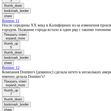
3
thumb_down
bookmark_border
share
Вопрос 11
После середины XX века в Калифорнии из-за изменения произв
городом. Название города встало в один ряд с такими топонима
Показать ответ
expand_more
thumb_up
5
thumb_down
bookmark_border
share
Вопрос 12
Компания Domino's [доминос] сделала нечто в нескольких аме
именно делала Domino’s?
Показать ответ
expand_more
thumb_up
7
thumb_down
bookmark_border
share