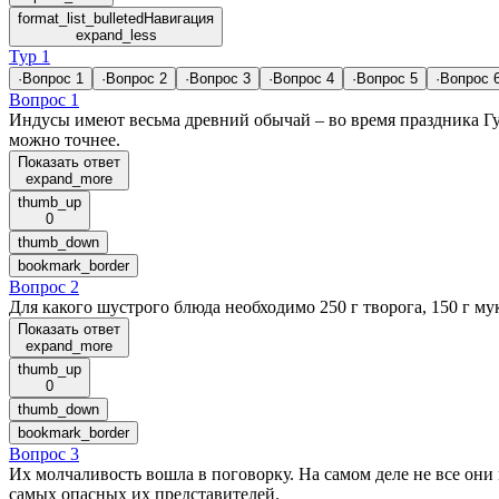
format_list_bulleted
Навигация
expand_less
Тур 1
·
Вопрос
1
·
Вопрос
2
·
Вопрос
3
·
Вопрос
4
·
Вопрос
5
·
Вопрос
Вопрос 1
Индусы имеют весьма древний обычай – во время праздника Гу
можно точнее.
Показать ответ
expand_more
thumb_up
0
thumb_down
bookmark_border
Вопрос 2
Для какого шустрого блюда необходимо 250 г творога, 150 г м
Показать ответ
expand_more
thumb_up
0
thumb_down
bookmark_border
Вопрос 3
Их молчаливость вошла в поговорку. На самом деле не все они
самых опасных их представителей.