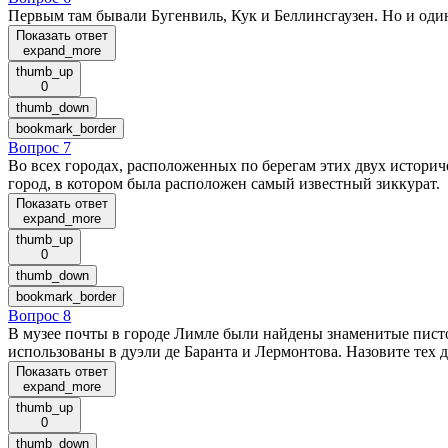
Первым там бывали Бугенвиль, Кук и Беллинсгаузен. Но и один 
Показать ответ
expand_more
thumb_up
0
thumb_down
bookmark_border
Вопрос 7
Во всех городах, расположенных по берегам этих двух историч
город, в котором была расположен самый известный зиккурат.
Показать ответ
expand_more
thumb_up
0
thumb_down
bookmark_border
Вопрос 8
В музее почты в городе Лимле были найдены знаменитые писто
использованы в дуэли де Баранта и Лермонтова. Назовите тех д
Показать ответ
expand_more
thumb_up
0
thumb_down