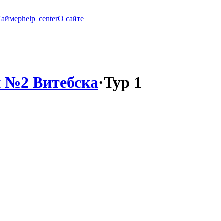
Таймер
help_center
О сайте
 №2 Витебска
·
Тур 1