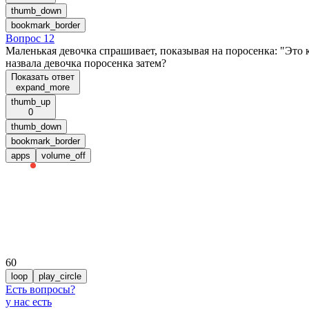
thumb_down
bookmark_border
Вопрос 12
Маленькая девочка спрашивает, показывая на поросенка: "Это 
назвала девочка поросенка затем?
Показать ответ
expand_more
thumb_up
0
thumb_down
bookmark_border
apps
volume_off
60
loop
play_circle
Есть вопросы
?
у нас есть