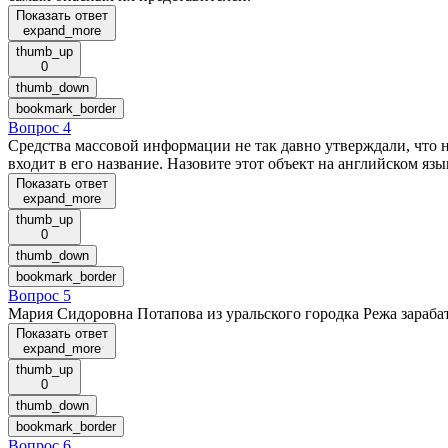
Показать ответ
expand_more
thumb_up
0
thumb_down
bookmark_border
Вопрос 4
Средства массовой информации не так давно утверждали, что 
входит в его название. Назовите этот объект на английском язы
Показать ответ
expand_more
thumb_up
0
thumb_down
bookmark_border
Вопрос 5
Мария Сидоровна Потапова из уральского городка Режа зарабат
Показать ответ
expand_more
thumb_up
0
thumb_down
bookmark_border
Вопрос 6