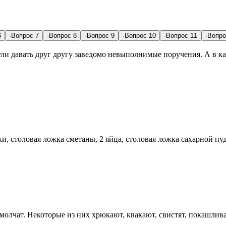
6
·
Вопрос
7
·
Вопрос
8
·
Вопрос
9
·
Вопрос
10
·
Вопрос
11
·
Вопр
ли давать друг другу заведомо невыполнимые поручения. А в ка
уки, столовая ложка сметаны, 2 яйца, столовая ложка сахарной 
 молчат. Некоторые из них хрюкают, квакают, свистят, покашлив