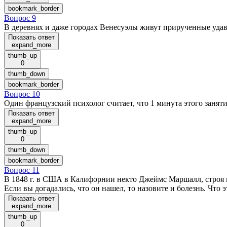
bookmark_border
Вопрос 9
В деревнях и даже городах Венесуэлы живут прирученные удав
Показать ответ
expand_more
thumb_up
0
thumb_down
bookmark_border
Вопрос 10
Один французский психолог считает, что 1 минута этого занят
Показать ответ
expand_more
thumb_up
0
thumb_down
bookmark_border
Вопрос 11
В 1848 г. в США в Калифорнии некто Джеймс Маршалл, строя в
Если вы догадались, что он нашел, то назовите и болезнь. Что э
Показать ответ
expand_more
thumb_up
0