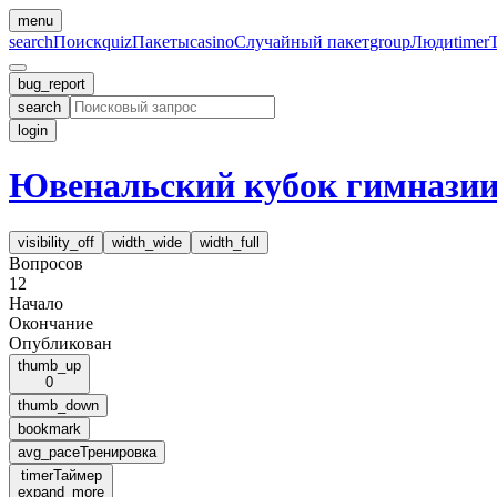
menu
search
Поиск
quiz
Пакеты
casino
Случайный пакет
group
Люди
timer
bug_report
search
login
Ювенальский кубок гимназии
visibility_off
width_wide
width_full
Вопросов
12
Начало
Окончание
Опубликован
thumb_up
0
thumb_down
bookmark
avg_pace
Тренировка
timer
Таймер
expand_more