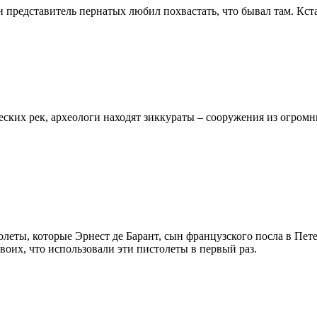
представитель пернатых любил похвастать, что бывал там. Кстат
еских рек, археологи находят зиккураты – сооружения из огром
леты, которые Эрнест де Барант, сын французского посла в Пет
воих, что использовали эти пистолеты в первый раз.