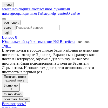
menu
search
Поиск
quiz
Пакеты
casino
Случайный
пакет
group
Люди
timer
Таймер
help_center
О сайте
bug_report
search
login
Вопрос 8
Ювенальский кубок гимназии №2 Витебска
·
янв. 2002
Тур 1
В музее почты в городе Лимле были найдены знаменитые
пистолеты, которые Эрнест де Барант, сын французского
посла в Петербурге, одолжил Д'Аршиаку. Позже эти
пистолеты были использованы в дуэли де Баранта и
Лермонтова. Назовите тех двоих, что использовали эти
пистолеты в первый раз.
Показать ответ
expand_more
thumb_up
0
thumb_down
bookmark_border
Есть вопросы
?