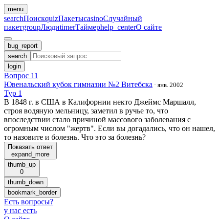
menu
search
Поиск
quiz
Пакеты
casino
Случайный
пакет
group
Люди
timer
Таймер
help_center
О сайте
bug_report
search
login
Вопрос 11
Ювенальский кубок гимназии №2 Витебска
·
янв. 2002
Тур 1
В 1848 г. в США в Калифорнии некто Джеймс Маршалл,
строя водяную мельницу, заметил в ручье то, что
впоследствии стало причиной массового заболевания с
огромным числом "жертв". Если вы догадались, что он нашел,
то назовите и болезнь. Что это за болезнь?
Показать ответ
expand_more
thumb_up
0
thumb_down
bookmark_border
Есть вопросы
?
у нас есть