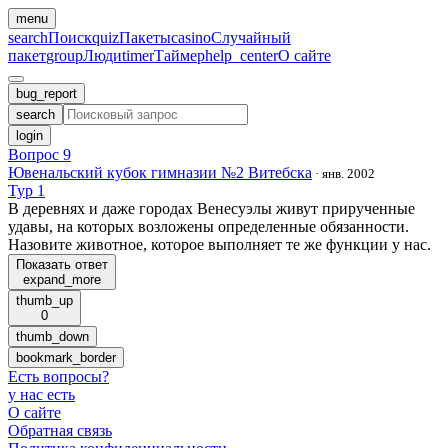
menu
search
Поиск
quiz
Пакеты
casino
Случайный
пакет
group
Люди
timer
Таймер
help_center
О сайте
bug_report
search
login
Вопрос 9
Ювенальский кубок гимназии №2 Витебска
·
янв. 2002
Тур 1
В деревнях и даже городах Венесуэлы живут прирученные
удавы, на которых возложены определенные обязанности.
Назовите животное, которое выполняет те же функции у нас.
Показать ответ
expand_more
thumb_up
0
thumb_down
bookmark_border
Есть вопросы
?
у нас есть
О сайте
Обратная связь