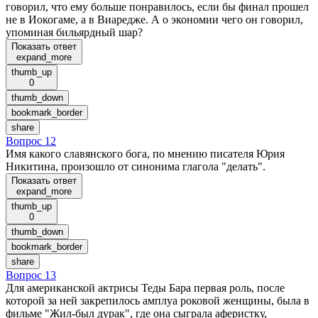
говорил, что ему больше понравилось, если бы финал прошел
не в Иокогаме, а в Виаредже. А о экономии чего он говорил,
упоминая бильярдный шар?
Показать ответ
expand_more
thumb_up
0
thumb_down
bookmark_border
share
Вопрос 12
Имя какого славянского бога, по мнению писателя Юрия
Никитина, произошло от синонима глагола "делать".
Показать ответ
expand_more
thumb_up
0
thumb_down
bookmark_border
share
Вопрос 13
Для американской актрисы Теды Бара первая роль, после
которой за ней закрепилось амплуа роковой женщины, была в
фильме "Жил-был дурак", где она сыграла аферистку,