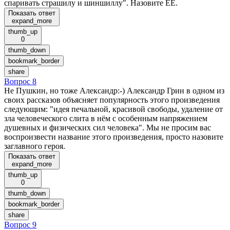
спаривать страшилу и шиншиллу". Назовите ЕЕ.
Показать ответ
expand_more
thumb_up
0
thumb_down
bookmark_border
share
Вопрос 8
Не Пушкин, но тоже Александр:-) Александр Грин в одном из
своих рассказов объясняет популярность этого произведения
следующим: "идея печальной, красивой свободы, удаление от
зла человеческого слита в нём с особенным напряжением
душевных и физических сил человека". Мы не просим вас
воспроизвести название этого произведения, просто назовите
заглавного героя.
Показать ответ
expand_more
thumb_up
0
thumb_down
bookmark_border
share
Вопрос 9