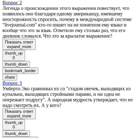
Вопрос 2
Легенда о происхождении этого выражения повествует, что
появилось оно благодаря одному американцу, имевшему
неосторожность спросить, почему в международной системе
"livejournal.com" кто-то пишет на не понятном ему языке и
вообще что это за язык. Ответили ему столько раз, что его
дневник сломался. Что это за крылатое выражение?
Показать ответ
expand_more
thumb_up
0
thumb_down
bookmark_border
share
Вопрос 3
Умберто Эко сравнивал их со "стадом овечек, выходящих из
купальни, выходящих стройными парами, и ни одна не
опережает подругу". А народная мудрость утверждает, что не
надо смотреть их. А у кого?
Показать ответ
expand_more
thumb_up
0
thumb_down