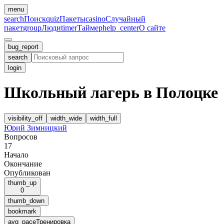
menu
search
Поиск
quiz
Пакеты
casino
Случайный
пакет
group
Люди
timer
Таймер
help_center
О сайте
bug_report
search
login
Школьный лагерь в Полоцке
visibility_off
width_wide
width_full
Юрий Зимницкий
Вопросов
17
Начало
Окончание
Опубликован
thumb_up
0
thumb_down
bookmark
avg_pace
Тренировка