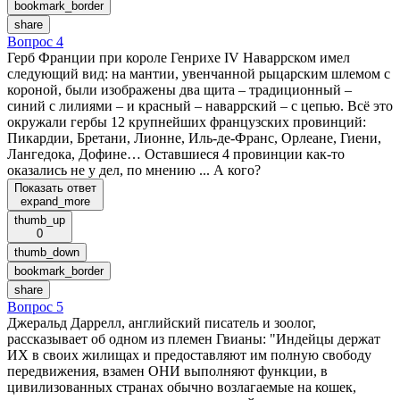
bookmark_border
share
Вопрос 4
Герб Франции при короле Генрихе IV Наваррском имел
следующий вид: на мантии, увенчанной рыцарским шлемом с
короной, были изображены два щита – традиционный –
синий с лилиями – и красный – наваррский – с цепью. Всё это
окружали гербы 12 крупнейших французских провинций:
Пикардии, Бретани, Лионне, Иль-де-Франс, Орлеане, Гиени,
Лангедока, Дофине… Оставшиеся 4 провинции как-то
оказались не у дел, по мнению ... А кого?
Показать ответ
expand_more
thumb_up
0
thumb_down
bookmark_border
share
Вопрос 5
Джеральд Даррелл, английский писатель и зоолог,
рассказывает об одном из племен Гвианы: "Индейцы держат
ИХ в своих жилищах и предоставляют им полную свободу
передвижения, взамен ОНИ выполняют функции, в
цивилизованных странах обычно возлагаемые на кошек,