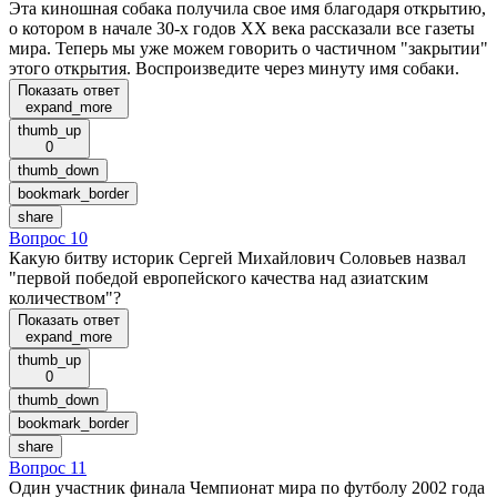
Эта киношная собака получила свое имя благодаря открытию,
о котором в начале 30-х годов XX века рассказали все газеты
мира. Теперь мы уже можем говорить о частичном "закрытии"
этого открытия. Воспроизведите через минуту имя собаки.
Показать ответ
expand_more
thumb_up
0
thumb_down
bookmark_border
share
Вопрос 10
Какую битву историк Сергей Михайлович Соловьев назвал
"первой победой европейского качества над азиатским
количеством"?
Показать ответ
expand_more
thumb_up
0
thumb_down
bookmark_border
share
Вопрос 11
Один участник финала Чемпионат мира по футболу 2002 года