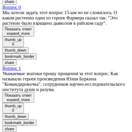
share
Вопрос 0
Мы хотели задать этот вопрос 15-ым но не сложилось. О
каком растении один из героев Фармера сказал так: "Это
растение было взращено дьяволом в райском саду".
Показать ответ
expand_more
thumb_up
0
thumb_down
bookmark_border
share
Вопрос 1
Уважаемые знатоки прошу прощения за этот вопрос. Как
называли героев произведения Юлия Буркина
"Командировочка", сотрудников научно-исследовательского
института души и разума.
Показать ответ
expand_more
thumb_up
0
thumb_down
bookmark_border
share