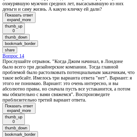
охмурявшую мужчин средних лет, высасывавшую из них
деньги и саму жизнь. А какую кличку ей дали?
Показать ответ
expand_more
thumb_up
0
thumb_down
bookmark_border
share
Вопрос 14
Прослушайте отрывок. "Когда Джим начинал, в Лондоне
было всего три дизайнерские компании. Тогда главной
проблемой было растолковать потенциальным заказчикам, что
такое вебсайт. Имелось три варианта ответа "нет". Вариант: я
этого не понимаю. Вариант: это очень интересно, и вы
абсолютно правы, но сначала пусть все устаканится, а потом
мы обязательно с вами свяжемся". Воспроизведите
приблизительно третий вариант ответа.
Показать ответ
expand_more
thumb_up
0
thumb_down
bookmark_border