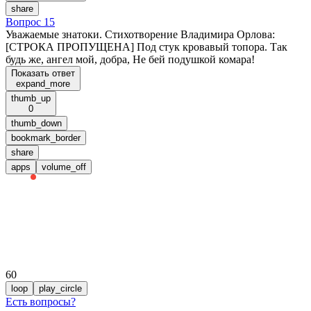
share
Вопрос 15
Уважаемые знатоки. Стихотворение Владимира Орлова:
[СТРОКА ПРОПУЩЕНА] Под стук кровавый топора. Так
будь же, ангел мой, добра, Не бей подушкой комара!
Показать ответ
expand_more
thumb_up
0
thumb_down
bookmark_border
share
apps
volume_off
60
loop
play_circle
Есть вопросы
?