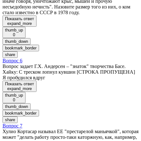
иначе говоря, уничтожают крыс, мышей и прочую
несъедобную нечисть". Назовите размер того из них, о ком
стало известно в СССР в 1978 году.
Показать ответ
expand_more
thumb_up
0
thumb_down
bookmark_border
share
Вопрос 6
Вопрос задает Г.Х. Андерсен – "знаток" творчества Басе.
Хайку: С треском лопнул кувшин [СТРОКА ПРОПУЩЕНА]
Я пробудился вдруг
Показать ответ
expand_more
thumb_up
0
thumb_down
bookmark_border
share
Вопрос 7
Хулио Кортасар называл ЕЕ "престарелой маньячкой", которая
может "делать работу просто-таки каторжную, как, например,