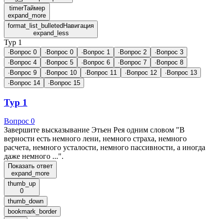
timer
Таймер
expand_more
format_list_bulleted
Навигация
expand_less
Тур 1
·
Вопрос 0
·
Вопрос 0
·
Вопрос 1
·
Вопрос 2
·
Вопрос 3
·
Вопрос 4
·
Вопрос 5
·
Вопрос 6
·
Вопрос 7
·
Вопрос 8
·
Вопрос 9
·
Вопрос 10
·
Вопрос 11
·
Вопрос 12
·
Вопрос 13
·
Вопрос 14
·
Вопрос 15
Тур 1
Вопрос 0
Завершите высказывание Этьен Рея одним словом "В
верности есть немного лени, немного страха, немного
расчета, немного усталости, немного пассивности, а иногда
даже немного ...".
Показать ответ
expand_more
thumb_up
0
thumb_down
bookmark_border