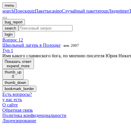
menu
search
Поиск
quiz
Пакеты
casino
Случайный пакет
group
Люди
timer
bug_report
search
login
Вопрос 12
Школьный лагерь в Полоцке
·
янв. 2007
Тур 1
Имя какого славянского бога, по мнению писателя Юрия Никит
Показать ответ
expand_more
thumb_up
0
thumb_down
bookmark_border
Есть вопросы
?
у нас есть
О сайте
Обратная связь
Политика конфиденциальности
Лицензирование