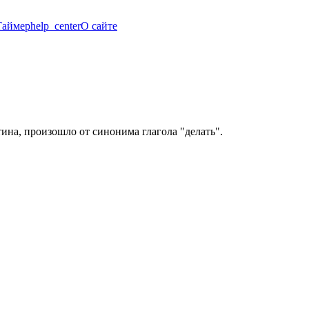
Таймер
help_center
О сайте
ина, произошло от синонима глагола "делать".