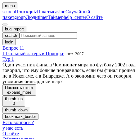
menu
search
Поиск
quiz
Пакеты
casino
Случайный
пакет
group
Люди
timer
Таймер
help_center
О сайте
bug_report
search
login
Вопрос 11
Школьный лагерь в Полоцке
·
янв. 2007
Тур 1
Один участник финала Чемпионат мира по футболу 2002 года
говорил, что ему больше понравилось, если бы финал прошел
не в Иокогаме, а в Виаредже. А о экономии чего он говорил,
упоминая бильярдный шар?
Показать ответ
expand_more
thumb_up
0
thumb_down
bookmark_border
Есть вопросы
?
у нас есть
О сайте