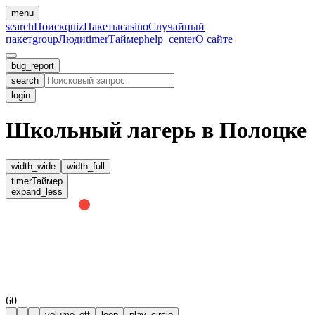
menu
search
Поиск
quiz
Пакеты
casino
Случайный
пакет
group
Люди
timer
Таймер
help_center
О сайте
bug_report
search
login
Школьный лагерь в Полоцке
width_wide
width_full
timer
Таймер
expand_less
60
volume_off
loop
play_circle