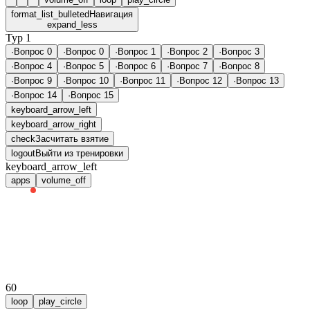
format_list_bulleted
Навигация
expand_less
Тур 1
·
Вопрос 0
·
Вопрос 0
·
Вопрос 1
·
Вопрос 2
·
Вопрос 3
·
Вопрос 4
·
Вопрос 5
·
Вопрос 6
·
Вопрос 7
·
Вопрос 8
·
Вопрос 9
·
Вопрос 10
·
Вопрос 11
·
Вопрос 12
·
Вопрос 13
·
Вопрос 14
·
Вопрос 15
keyboard_arrow_left
keyboard_arrow_right
check
Засчитать взятие
logout
Выйти из тренировки
keyboard_arrow_left
apps
volume_off
60
loop
play_circle