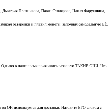
 Дмитрия Пло́тникова, Павла Столяро́ва, Наи́ля Фару́кшина,
разбирал батарейки и плавил монеты, заполняя самодельную ЕЁ.
ь). Однако в наше время прижились разве что ТАКИЕ ОНИ. Что
год ОН используется для доставки. Назовите ЕГО словом с