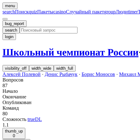
menu
search
Поиск
quiz
Пакеты
casino
Случайный пакет
group
Люди
timer
bug_report
search
login
Школьный чемпионат России
visibility_off
width_wide
width_full
Алексей Полевой
·
Денис Рыбачук
·
Борис Моносов
·
Михаил 
Вопросов
87
Начало
Окончание
Опубликован
Команд
80
Сложность
trueDL
1.1
thumb_up
0