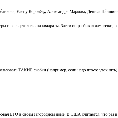
́ликова, Елену Королёву, Александра Маркова, Дениса Па́ншина,
еры и расчертил его на квадраты. Затем он разбивал лампочки, 
спользовать ТАКИЕ скобки (например, если надо что-то уточнит
ал ЕГО в своём загородном доме. В США считается, что раз в 