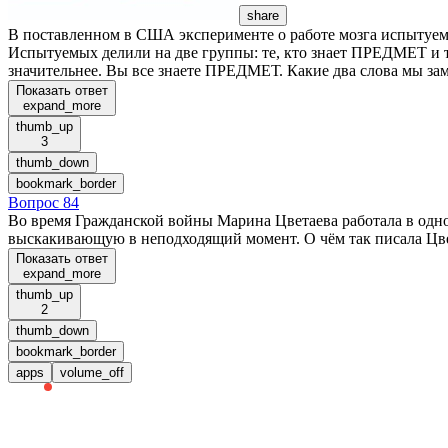
share
В поставленном в США эксперименте о работе мозга испытуемы
Испытуемых делили на две группы: те, кто знает ПРЕДМЕТ и т
значительнее. Вы все знаете ПРЕДМЕТ. Какие два слова мы 
Показать ответ
expand_more
thumb_up
3
thumb_down
bookmark_border
Вопрос 84
Во время Гражданской войны Марина Цветаева работала в одно
выскакивающую в неподходящий момент. О чём так писала Цв
Показать ответ
expand_more
thumb_up
2
thumb_down
bookmark_border
apps
volume_off