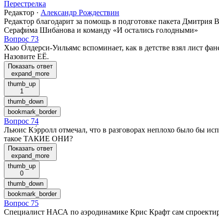
Перестрелка
Редактор
·
Александр Рождествин
Редактор благодарит за помощь в подготовке пакета Дмитрия Ве
Серафи́ма Шиба́нова и команду «И остались голодными»
Вопрос 73
Хью О́лдерси-Уильямс вспоминает, как в детстве взял лист фан
Назовите ЕЁ.
Показать ответ
expand_more
thumb_up
1
thumb_down
bookmark_border
Вопрос 74
Льюис Кэ́рролл отмечал, что в разговорах неплохо было бы и
такое ТАКИЕ ОНИ?
Показать ответ
expand_more
thumb_up
0
thumb_down
bookmark_border
Вопрос 75
Специалист НАСА по аэродинамике Крис Крафт сам спроектиров