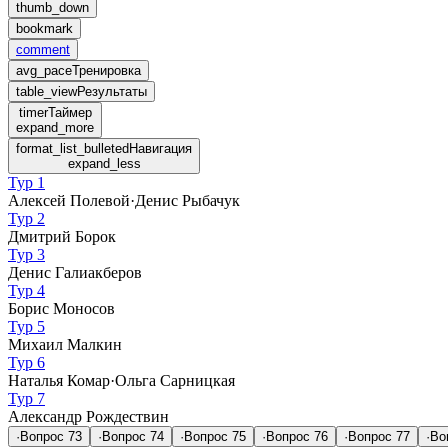
thumb_down
bookmark
comment
avg_pace
Тренировка
table_view
Результаты
timer
Таймер
expand_more
format_list_bulleted
Навигация
expand_less
Тур 1
Алексей Полевой
·
Денис Рыбачук
Тур 2
Дмитрий Борок
Тур 3
Денис Галиакберов
Тур 4
Борис Моносов
Тур 5
Михаил Малкин
Тур 6
Наталья Комар
·
Ольга Сарницкая
Тур 7
Александр Рождествин
·
Вопрос
73
·
Вопрос
74
·
Вопрос
75
·
Вопрос
76
·
Вопрос
77
·
Во