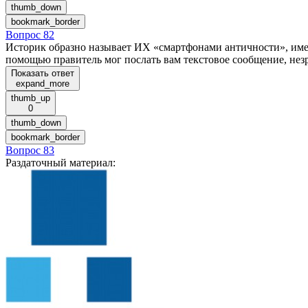
thumb_down
bookmark_border
Вопрос 82
Историк образно называет ИХ «смартфонами античности», имея 
помощью правитель мог послать вам текстовое сообщение, нез
Показать ответ
expand_more
thumb_up
0
thumb_down
bookmark_border
Вопрос 83
Раздаточный материал
: