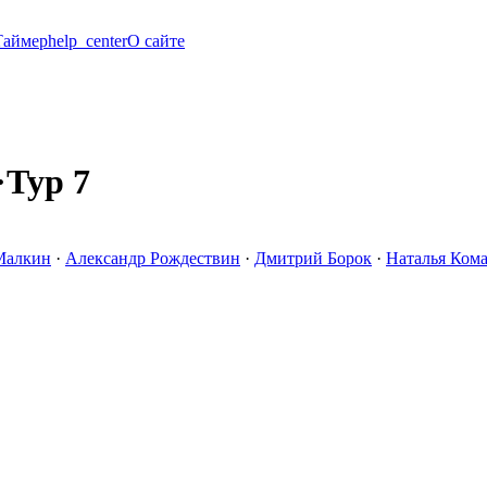
Таймер
help_center
О сайте
·
Тур 7
Малкин
·
Александр Рождествин
·
Дмитрий Борок
·
Наталья Ком