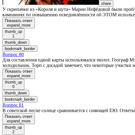
share
У скрипачки из «Короля и шута» Марии Нефёдовой были пробле
кампаниях по повышению осведомлённости об ЭТОМ использует
Показать ответ
expand_more
thumb_up
1
thumb_down
bookmark_border
Вопрос 80
Для составления одной карты использовался эхолот. Географ Мэ
холодильник. Торп с досадой замечает, что некоторые участ
Показать ответ
expand_more
thumb_up
0
thumb_down
bookmark_border
Вопрос 81
В советской песне солнце сравнивается с сияющей ЕЮ. Ответь
Показать ответ
expand_more
thumb_up
2