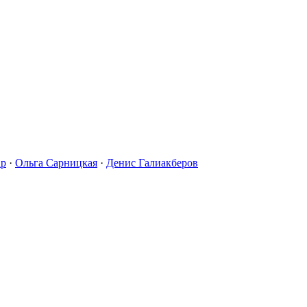
ар
·
Ольга Сарницкая
·
Денис Галиакберов