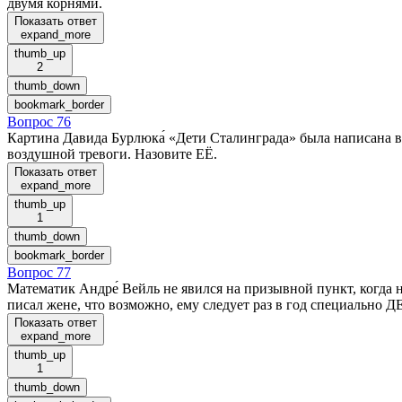
двумя корнями.
Показать ответ
expand_more
thumb_up
2
thumb_down
bookmark_border
Вопрос 76
Картина Давида Бурлюка́ «Дети Сталинграда» была написана 
воздушной тревоги. Назовите ЕЁ.
Показать ответ
expand_more
thumb_up
1
thumb_down
bookmark_border
Вопрос 77
Математик Андре́ Вейль не явился на призывной пункт, когда 
писал жене, что возможно, ему следует раз в год специальн
Показать ответ
expand_more
thumb_up
1
thumb_down