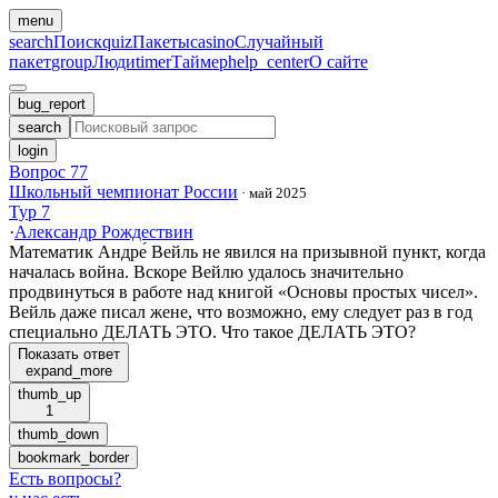
menu
search
Поиск
quiz
Пакеты
casino
Случайный
пакет
group
Люди
timer
Таймер
help_center
О сайте
bug_report
search
login
Вопрос 77
Школьный чемпионат России
·
май 2025
Тур 7
·
Александр Рождествин
Математик Андре́ Вейль не явился на призывной пункт, когда
началась война. Вскоре Вейлю удалось значительно
продвинуться в работе над книгой «Основы простых чисел».
Вейль даже писал жене, что возможно, ему следует раз в год
специально ДЕЛАТЬ ЭТО. Что такое ДЕЛАТЬ ЭТО?
Показать ответ
expand_more
thumb_up
1
thumb_down
bookmark_border
Есть вопросы
?