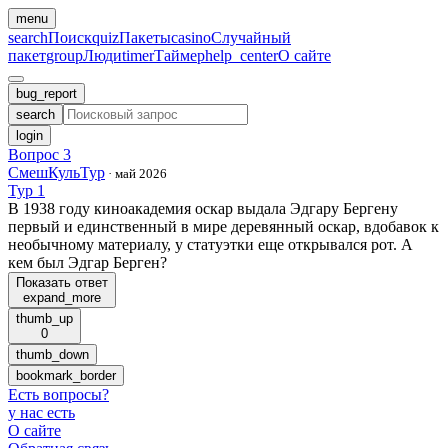
menu
search
Поиск
quiz
Пакеты
casino
Случайный
пакет
group
Люди
timer
Таймер
help_center
О сайте
bug_report
search
login
Вопрос 3
СмешКульТур
·
май 2026
Тур 1
В 1938 году киноакадемия оскар выдала Эдгару Бергену
первый и единственный в мире деревянный оскар, вдобавок к
необычному материалу, у статуэтки еще открывался рот. А
кем был Эдгар Берген?
Показать ответ
expand_more
thumb_up
0
thumb_down
bookmark_border
Есть вопросы
?
у нас есть
О сайте