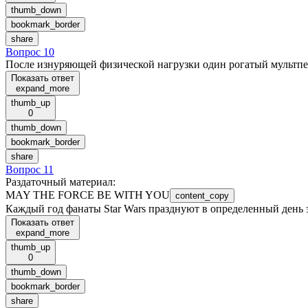
thumb_down
bookmark_border
share
Вопрос 10
После изнуряющей физической нагрузки один рогатый мультперс
Показать ответ
expand_more
thumb_up
0
thumb_down
bookmark_border
share
Вопрос 11
Раздаточный материал
:
MAY THE FORCE BE WITH YOU
content_copy
Каждый год фанаты Star Wars празднуют в определенный день 
Показать ответ
expand_more
thumb_up
0
thumb_down
bookmark_border
share