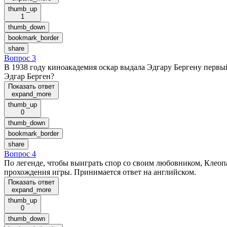
thumb_up
1
thumb_down
bookmark_border
share
Вопрос 3
В 1938 году киноакадемия оскар выдала Эдгару Бергену первый
Эдгар Берген?
Показать ответ
expand_more
thumb_up
0
thumb_down
bookmark_border
share
Вопрос 4
По легенде, чтобы выиграть спор со своим любовником, Клеоп
прохождения игры. Принимается ответ на английском.
Показать ответ
expand_more
thumb_up
0
thumb_down