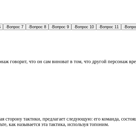
6
·
Вопрос 7
·
Вопрос 8
·
Вопрос 9
·
Вопрос 10
·
Вопрос 11
·
Вопро
аж говорит, что он сам виноват в том, что другой персонаж врез
я сторону тактики, предлагает следующую: его команда, состоящ
ьте, как называется эта тактика, используя топоним.