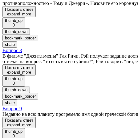
противоположностью «Тому и Джерри». Назовите его коронную
Показать ответ
expand_more
thumb_up
0
thumb_down
bookmark_border
share
Вопрос 8
В фильме "Джентльмены" Гая Ричи, Рэй получает задание доста
отвечая на вопрос: "то есть вы его убили?", Рэй говорит: "нет
Показать ответ
expand_more
thumb_up
0
thumb_down
bookmark_border
share
Вопрос 9
Недавно на всю планету прогремело имя одной греческой боги
Показать ответ
expand_more
thumb_up
0