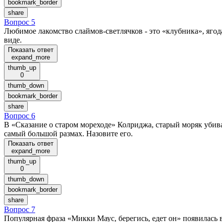
bookmark_border
share
Вопрос 5
Любимое лакомство слаймов-светлячков - это «клубника», яго
виде.
Показать ответ
expand_more
thumb_up
0
thumb_down
bookmark_border
share
Вопрос 6
В «Сказание о старом мореходе» Колриджа, старый моряк убива
самый большой размах. Назовите его.
Показать ответ
expand_more
thumb_up
0
thumb_down
bookmark_border
share
Вопрос 7
Популярная фраза «Микки Маус, берегись, едет он» появилась в