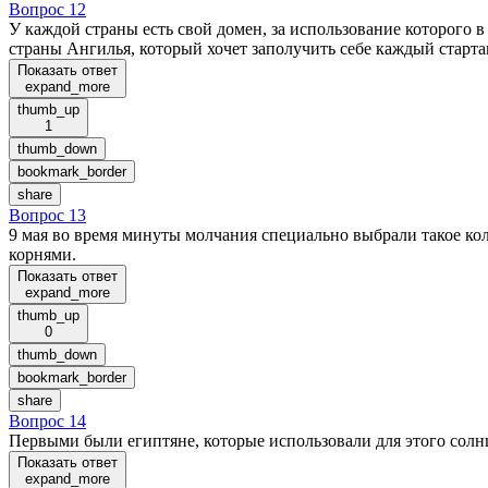
Вопрос 12
У каждой страны есть свой домен, за использование которого в 
страны Ангилья, который хочет заполучить себе каждый старта
Показать ответ
expand_more
thumb_up
1
thumb_down
bookmark_border
share
Вопрос 13
9 мая во время минуты молчания специально выбрали такое кол
корнями.
Показать ответ
expand_more
thumb_up
0
thumb_down
bookmark_border
share
Вопрос 14
Первыми были египтяне, которые использовали для этого солнце
Показать ответ
expand_more