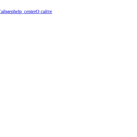
Таймер
help_center
О сайте