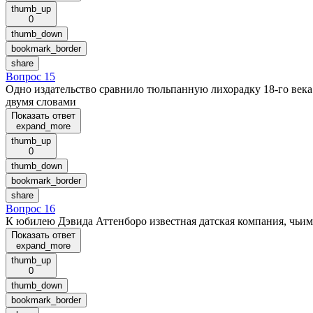
thumb_up
0
thumb_down
bookmark_border
share
Вопрос 15
Одно издательство сравнило тюльпанную лихорадку 18-го века с
двумя словами
Показать ответ
expand_more
thumb_up
0
thumb_down
bookmark_border
share
Вопрос 16
К юбилею Дэвида Аттенборо известная датская компания, чьим
Показать ответ
expand_more
thumb_up
0
thumb_down
bookmark_border