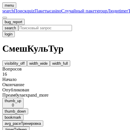
menu
search
Поиск
quiz
Пакеты
casino
Случайный пакет
group
Люди
timer
bug_report
search
login
СмешКульТур
visibility_off
width_wide
width_full
Вопросов
16
Начало
Окончание
Опубликован
Преамбула
expand_more
thumb_up
0
thumb_down
bookmark
avg_pace
Тренировка
timer
Таймер