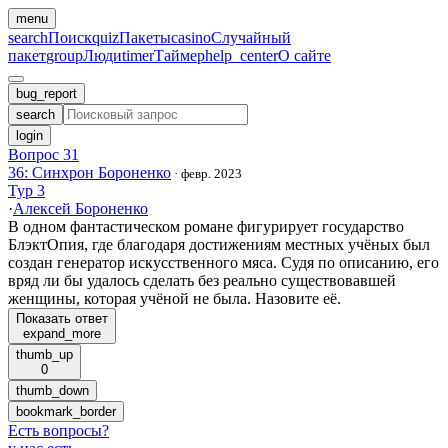
menu
search
Поиск
quiz
Пакеты
casino
Случайный
пакет
group
Люди
timer
Таймер
help_center
О сайте
bug_report
search
login
Вопрос 31
36: Синхрон Бороненко
·
февр. 2023
Тур 3
·
Алексей Бороненко
В одном фантастическом романе фигурирует государство
БлэктОпия, где благодаря достижениям местных учёных был
создан генератор искусственного мяса. Судя по описанию, его
вряд ли бы удалось сделать без реально существовавшей
женщины, которая учёной не была. Назовите её.
Показать ответ
expand_more
thumb_up
0
thumb_down
bookmark_border
Есть вопросы
?