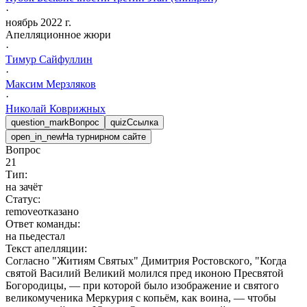
·
ноябрь 2022 г.
Апелляционное жюри
·
Тимур
Сайфуллин
·
Максим
Мерзляков
·
Николай
Коврижных
question_mark
Вопрос
quiz
Ссылка
open_in_new
На турнирном сайте
Вопрос
21
Тип:
на зачёт
Статус:
remove
отказано
Ответ команды:
на пьедестал
Текст апелляции:
Согласно "Житиям Святых" Димитрия Ростовского, "Когда
святой Василий Великий молился пред иконою Пресвятой
Богородицы, — при которой было изображение и святого
великомученика Меркурия с копьём, как воина, — чтобы