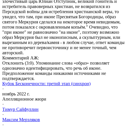
злочестивый царь Юлиан Отступник, великий гонитель и
истребитель правоверных христиан, не возвратился из
Персидской войны для истребления христианской веры, то
увидел, что там, при иконе Пресвятыя Богородицы, образ
святого Меркурия сделался на некоторое время невидимым,
потом показался с окровавленным копьём." Очевидно, что
"при иконе" не равнозначно "на иконе", поэтому возможно
образ Меркурия был не иконописным, а скульптурным, или
вырезанным из дерева/камня - в любом случае, ответ команды
не противоречит первоисточнику и не менее точный, чем
авторский.
Комментарий АЖ:
Отклонить (3:0). Упоминание слова «образ» позволяет
однозначно идентифицировать, что речь об иконе.
Предположение команды никакими источниками не
подтверждается.
Кубок Бесконечности: третий этап (синхрон)
·
ноябрь 2022 г.
Апелляционное жюри
·
Тимур
Сайфуллин
·
Максим
Мерзляков
·