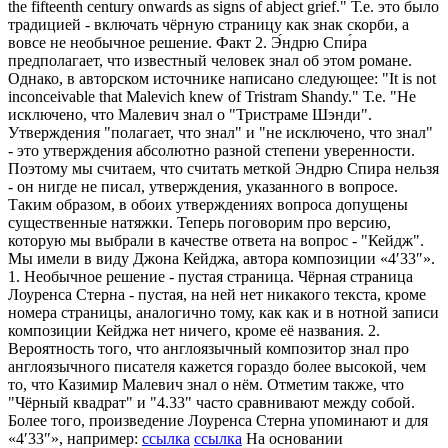
the fifteenth century onwards as signs of abject grief." Т.е. это было
традицией - включать чёрную страницу как знак скорби, а
вовсе не необычное решение. Факт 2. Э́ндрю Спи́ра
предполагает, что известный человек знал об этом романе.
Однако, в авторском источнике написано следующее: "It is not
inconceivable that Malevich knew of Tristram Shandy." Т.е. "Не
исключено, что Малевич знал о "Тристраме Шэнди".
Утверждения "полагает, что знал" и "не исключено, что знал"
- это утверждения абсолютно разной степени уверенности.
Поэтому мы считаем, что считать меткой Эндрю Спира нельзя
- он нигде не писал, утверждения, указанного в вопросе.
Таким образом, в обоих утверждениях вопроса допущены
существенные натяжки. Теперь поговорим про версию,
которую мы выбрали в качестве ответа на вопрос - "Кейдж".
Мы имели в виду Джона Кейджа, автора композиции «4′33″».
1. Необычное решение - пустая страница. Чёрная страница
Лоуренса Стерна - пустая, на ней нет никакого текста, кроме
номера страницы, аналогично тому, как как и в нотной записи
композиции Кейджа нет ничего, кроме её названия. 2.
Вероятность того, что англоязычный композитор знал про
англоязычного писателя кажется гораздо более высокой, чем
то, что Казимир Малевич знал о нём. Отметим также, что
"Чёрный квадрат" и "4.33" часто сравнивают между собой.
Более того, произведение Лоуренса Стерна упоминают и для
«4′33″», например:
ссылка
ссылка
На основании