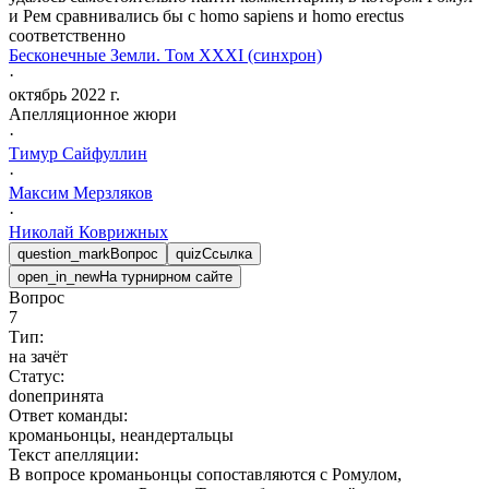
и Рем сравнивались бы с homo sapiens и homo erectus
соответственно
Бесконечные Земли. Том XXXI (синхрон)
·
октябрь 2022 г.
Апелляционное жюри
·
Тимур
Сайфуллин
·
Максим
Мерзляков
·
Николай
Коврижных
question_mark
Вопрос
quiz
Ссылка
open_in_new
На турнирном сайте
Вопрос
7
Тип:
на зачёт
Статус:
done
принята
Ответ команды:
кроманьонцы, неандертальцы
Текст апелляции:
В вопросе кроманьонцы сопоставляются с Ромулом,