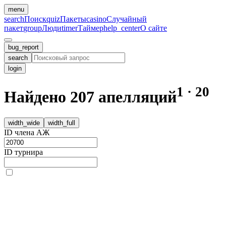
menu
search
Поиск
quiz
Пакеты
casino
Случайный
пакет
group
Люди
timer
Таймер
help_center
О сайте
bug_report
search
login
1
·
20
Найдено
207
апелляций
width_wide
width_full
ID члена АЖ
ID турнира