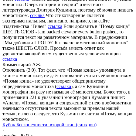
моностих: Очерк истории и теории" известного
литературоведа Дмитрия Кузьмина, поэтому её можно назвать
моностихом.
ссылка
Что стихотворение является
экспериментальным, написано, например, на сайте
издательства "Гилея"
ссылка
Если добавить в "Поэму конца"
ШЕСТЬ СЛОВ - jam packed elevator every button pushed, то
получится текст на раздаточном материале. В предложении
"Мы добавили ПРОПУСК в экспериментальный моностих"
также ШЕСТЬ СЛОВ. Просьба зачесть ответ как
удовлетворяющий всем существенным условиям вопроса
ссылка
Комментарий АЖ:
Отклонить (3:0). Тот факт, что «Поэма конца» упомянута в
книге о моностихе, не даёт оснований считать её моностихом.
«Поэма конца» не удовлетворяет общепринятому
определению моностиха (
ссылка
),
а сам Кузьмин в
монографии ни разу не называл её моностихом. Более того, в
примечании 221 к указанной монографии Кузьмин пишет:
«Анализ «Поэмы конца» и сопряженной с нею проблематики
значимого отсутствия текста выходит за пределы нашей
темы», из чего следует, что Кузьмин не считал «Поэму конца»
моностихом.
Кубок Бесконечности: второй этап (синхрон)
·
октябрь 2022 г.