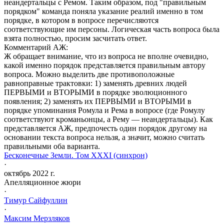
неандертальцы с Ремом. Таким образом, под "правильным
порядком" команда поняла указание реалий именно в том
порядке, в котором в вопросе перечисляются
соответствующие им персоны. Логическая часть вопроса была
взята полностью, просим засчитать ответ.
Комментарий АЖ:
Ж обращает внимание, что из вопроса не вполне очевидно,
какой именно порядок представляется правильным автору
вопроса. Можно выделить две противоположные
равноправные трактовки: 1) заменять древних людей
ПЕРВЫМИ и ВТОРЫМИ в порядке эволюционного
появления; 2) заменять их ПЕРВЫМИ и ВТОРЫМИ в
порядке упоминания Ромула и Рема в вопросе (где Ромулу
соответствуют кроманьонцы, а Рему — неандертальцы). Как
представляется АЖ, предпочесть один порядок другому на
основании текста вопроса нельзя, а значит, можно считать
правильными оба варианта.
Бесконечные Земли. Том XXXI (синхрон)
·
октябрь 2022 г.
Апелляционное жюри
·
Тимур
Сайфуллин
·
Максим
Мерзляков