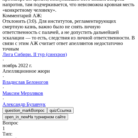
напротив, там подчеркивается, что невозможна кровная месть
«конкретному человеку».
Комментарий АЖ:
Отклонить (3:0). Для институтов, регламентирующих
смертную казнь, важно было не снять личную
ответственность с палачей, а не допустить дальнейшей
эскалации — то есть, следствия из личной ответственности. В
связи с этим АЖ считает ответ апеллянтов недостаточно
точным
Лига Сибири. II тур (синхрон)
·
ноябрь 2022 г.
Апелляционное жюри
·
Владислав
Белоногов
·
Максим
Мерзляков
·
Александр
Булавчук
question_mark
Вопрос
quiz
Ссылка
open_in_new
На турнирном сайте
Вопрос
1
Тип: