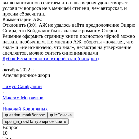
вышенаписанного считаем что наша версия удовлетворяет
условиям вопроса не в меньшей степени, чем авторская, и
просим её засчитать.
Комментарий АЖ:
Отклонить (3:0). АЖ не удалось найти предположение Эндрю
Спира, что Кейдж мог быть знаком с романом Стерна.
Решение оформить страницу книги полностью чёрной можно
назвать необычным. По мнению АЖ, обороты «полагает, что
знал» и «не исключено, что знал», несмотря на утверждение
апеллянтов, можно считать синонимичными.
Кубок Бесконечности: второй этап (синхрон)
·
октябрь 2022 г.
Апелляционное жюри
·
Тимур
Сайфуллин
·
Максим
Мерзляков
·
Николай
Коврижных
question_mark
Вопрос
quiz
Ссылка
open_in_new
На турнирном сайте
Вопрос
10
Тип: