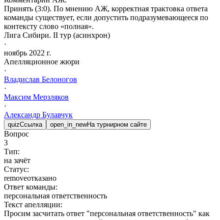
Принять (3:0). По мнению АЖ, корректная трактовка ответа
команды существует, если допустить подразумевающееся по
контексту слово «полная».
Лига Сибири. II тур (асинхрон)
·
ноябрь 2022 г.
Апелляционное жюри
·
Владислав
Белоногов
·
Максим
Мерзляков
·
Александр
Булавчук
quiz
Ссылка
open_in_new
На турнирном сайте
Вопрос
3
Тип:
на зачёт
Статус:
remove
отказано
Ответ команды:
персональная ответственность
Текст апелляции:
Просим засчитать ответ "персональная ответственность" как