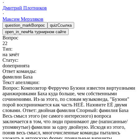
·
Дмитрий
Плотников
·
Максим
Мерзляков
question_mark
Вопрос
quiz
Ссылка
open_in_new
На турнирном сайте
Вопрос
22
Тип:
на зачёт
Статус:
done
принята
Ответ команды:
фамилии Баха
Текст апелляции:
Вопрос: Композитор Ферруччо Бузони известен виртуозными
аранжировками Баха куда больше, чем собственными
сочинениями. Из-за этого, по словам музыковеда, "Бузони"
порой воспринимается как часть НЕЁ. Назовите ЕЁ двумя
словами. Ответ: двойная фамилия Спорный: фамилия Баха
Весь смысл этого (не самого интересного) вопроса
заключается в том, что люди принимают две (написанные/
упомянутые) фамилии за одну двойную. Исходя из этого,
поняв весь смысл, многочисленные команды пытались
уложить в авторскую форму, правильные варианты,