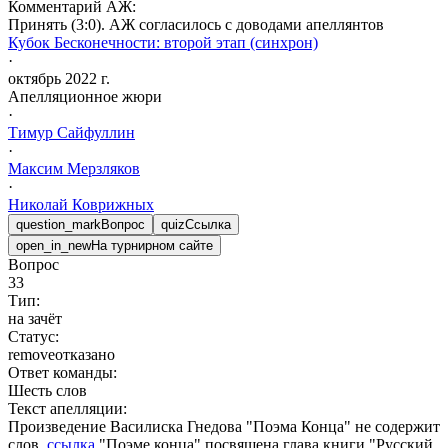
Комментарий АЖ:
Принять (3:0). АЖ согласилось с доводами апеллянтов
Кубок Бесконечности: второй этап (синхрон)
·
октябрь 2022 г.
Апелляционное жюри
·
Тимур
Сайфуллин
·
Максим
Мерзляков
·
Николай
Коврижных
question_mark
Вопрос
quiz
Ссылка
open_in_new
На турнирном сайте
Вопрос
33
Тип:
на зачёт
Статус:
remove
отказано
Ответ команды:
Шесть слов
Текст апелляции:
Произведение Василиска Гнедова "Поэма Конца" не содержит
слов.
ссылка
"Поэме конца" посвящена глава книги "Русский