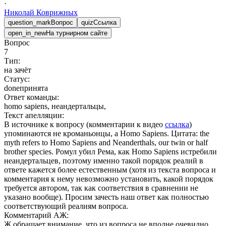
·
Николай
Коврижных
question_mark
Вопрос
quiz
Ссылка
open_in_new
На турнирном сайте
Вопрос
7
Тип:
на зачёт
Статус:
done
принята
Ответ команды:
homo sapiens, неандертальцы,
Текст апелляции:
В источнике к вопросу (комментарии к видео
ссылка
)
упоминаются не кроманьонцы, а Homo Sapiens. Цитата: the
myth refers to Homo Sapiens and Neanderthals, our twin or half
brother species. Ромул убил Рема, как Homo Sapiens истребили
неандертальцев, поэтому именно такой порядок реалий в
ответе кажется более естественным (хотя из текста вопроса и
комментария к нему невозможно установить, какой порядок
требуется автором, так как соответствия в сравнении не
указано вообще). Просим зачесть наш ответ как полностью
соответствующий реалиям вопроса.
Комментарий АЖ:
Ж обращает внимание, что из вопроса не вполне очевидно,