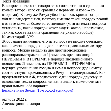
Текст апелляции:
В вопросе ничего не говорится о соответствии в сравнении
комментатора (кого он сравнил с первыми, а кого -- со
вторыми). К тому же Ромул убил Рема, как кроманьонцы
убили неандертальцев, поэтому именно такой порядок реалий
в ответе кажется более естественным (хотя из текста вопроса
установить, какой порядок хочет видеть автор, невозможно,
так как соответствия в сравнении не указано вообще).
Комментарий АЖ:
Ж обращает внимание, что из вопроса не вполне очевидно,
какой именно порядок представляется правильным автору
вопроса. Можно выделить две противоположные
равноправные трактовки: 1) заменять древних людей
ПЕРВЫМИ и ВТОРЫМИ в порядке эволюционного
появления; 2) заменять их ПЕРВЫМИ и ВТОРЫМИ в
порядке упоминания Ромула и Рема в вопросе (где Ромулу
соответствуют кроманьонцы, а Рему — неандертальцы). Как
представляется АЖ, предпочесть один порядок другому на
основании текста вопроса нельзя, а значит, можно считать
правильными оба варианта.
Бесконечные Земли. Том XXXI (синхрон)
·
октябрь 2022 г.
Апелляционное жюри
·