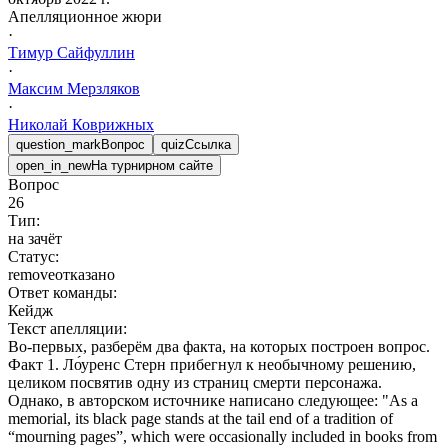
Апелляционное жюри
·
Тимур
Сайфуллин
·
Максим
Мерзляков
·
Николай
Коврижных
question_mark
Вопрос
quiz
Ссылка
open_in_new
На турнирном сайте
Вопрос
26
Тип:
на зачёт
Статус:
remove
отказано
Ответ команды:
Кейдж
Текст апелляции:
Во-первых, разберём два факта, на которых построен вопрос.
Факт 1. Ло́уренс Стерн прибегнул к необычному решению,
целиком посвятив одну из страниц смерти персонажа.
Однако, в авторском источнике написано следующее: "As a
memorial, its black page stands at the tail end of a tradition of
“mourning pages”, which were occasionally included in books from