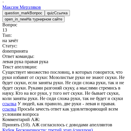
·
Максим
Мерзляков
question_mark
Вопрос
quiz
Ссылка
open_in_new
На турнирном сайте
Вопрос
13
Тип:
на зачёт
Статус:
done
принята
Ответ команды:
левая рука правая рука
Текст апелляции:
Существует множество пословиц, в которых говорится, что
руки избавят от скуки: Мозолистые руки не знают скуки. Не
будет скуки, если заняты руки. Не сиди сложа руки, так и не
будет скуки. Руками разгоняй скуку, а мыслями стремись в
науку. Кто на все руки, у того нет скуки. Не бывает скуки,
коли заняты руки. Не сиди сложа руки, так не будет и скуки
ссылка
У людей, как правило, две руки - левая и правая.
ссылка
Просьба зачесть ответ как удовлетворяющий всем
условиям вопроса
Комментарий АЖ:
Принять (3:0). АЖ согласилось с доводами апеллянтов
Кубок Бесконечности: третий этап (синхрон)