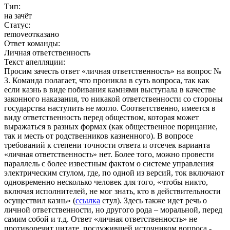
Тип:
на зачёт
Статус:
remove
отказано
Ответ команды:
Личная ответственность
Текст апелляции:
Просим зачесть ответ «личная ответственность» на вопрос №
3. Команда полагает, что проникла в суть вопроса, так как
если казнь в виде побивания камнями выступала в качестве
законного наказания, то никакой ответственности со стороны
государства наступить не могло. Соответственно, имеется в
виду ответственность перед обществом, которая может
выражаться в разных формах (как общественное порицание,
так и месть от родственников казненного). В вопросе
требований к степени точности ответа и отсечек варианта
«личная ответственность» нет. Более того, можно провести
параллель с более известным фактом о системе управления
электрическим стулом, где, по одной из версий, ток включают
одновременно несколько человек для того, «чтобы никто,
включая исполнителей, не мог знать, кто в действительности
осуществил казнь» (
ссылка
стул). Здесь также идет речь о
личной ответственности, но другого рода – моральной, перед
самим собой и т.д. Ответ «личная ответственность» не
противоречит цитате, послужившей источником вопроса -