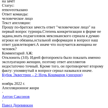
на зачёт
Статус:
remove
отказано
Ответ команды:
человеческое лицо
Текст апелляции:
Прошу по-братски зачесть ответ "человеческое лицо" на
первый вопрос турнира.Степень конкретизации в форме не
задана,знать подзаголовок мексиканского сериала я думаю
игроки не обязаны,остальной информации в вопросе наш
ответ удовлетворяет.А иначе что получается-женщина не
человек?
Комментарий АЖ:
Отклонить (3:0). Идеей фотопроекта было показать именно
эксплуатацию женщин, поэтому ответ апеллянтов
недостаточно точный. Кроме того, он противоречит второму
факту: упомянутый в вопросе сериал назывался иначе.
Кубок Эквестрии – 2: Ночь Кошмаров (синхрон)
·
ноябрь 2022 г.
Апелляционное жюри
·
Антон
Саксонов
·
Павел
Деревянкин