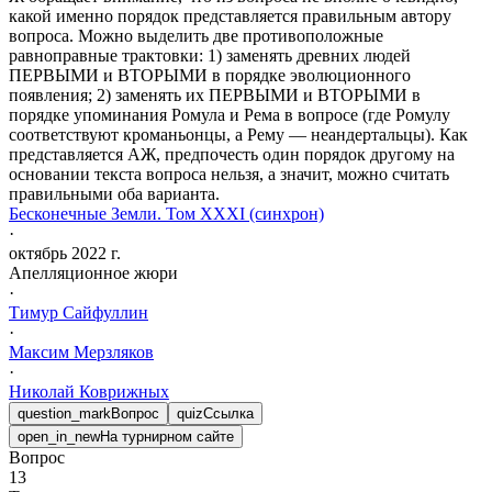
какой именно порядок представляется правильным автору
вопроса. Можно выделить две противоположные
равноправные трактовки: 1) заменять древних людей
ПЕРВЫМИ и ВТОРЫМИ в порядке эволюционного
появления; 2) заменять их ПЕРВЫМИ и ВТОРЫМИ в
порядке упоминания Ромула и Рема в вопросе (где Ромулу
соответствуют кроманьонцы, а Рему — неандертальцы). Как
представляется АЖ, предпочесть один порядок другому на
основании текста вопроса нельзя, а значит, можно считать
правильными оба варианта.
Бесконечные Земли. Том XXXI (синхрон)
·
октябрь 2022 г.
Апелляционное жюри
·
Тимур
Сайфуллин
·
Максим
Мерзляков
·
Николай
Коврижных
question_mark
Вопрос
quiz
Ссылка
open_in_new
На турнирном сайте
Вопрос
13