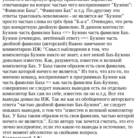
отвечающие на вопрос частью чего воспринимают "Бузони":
"Фамилии Баха", "Фамилии Бах" и.т.д. По-другому эти
ответы трактовать невозможно - не является же "Бузони"
просто частью слова из трёх букв "Б-а-х". Очевидно, что речь
про конкретную двойную фамилию. В данном контексте:
Бузони часть фамилии Баха <=> Бузони часть фамилии Бах-
Бузони (очевидно, зачтённый ответ) <=> Бузони часть
двойной фамилии (авторский) Важно замечание по
комментарию ИЖ: "Смысл наблюдения в том, что
композитора Бузони никто не знает, а вот некий Бах-Бузони
довольно известен. Как, разумеется, известен и великий
композитор Бах. У Баха таким образом есть своя фамилия,
частью которой ничего не является." Из того, что кто-то, по
мнению команд, воспринимает в программках Бузони как
часть фамилии Баха => как часть фамилии Бах-Бузони,
совершенно не следует никаких выводов есть ли отдельно
композитор Бах сам по себе, известен ли он и.т.д. Все эти
выводы домыслы ИЖ. Так же как из обобщенного авторского
ответа "частью двойной фамилии Бах-Бузони", не следует
никаких выводов, о том что "известен и великий композитор
Бах. У Баха таким образом есть своя фамилия, частью которой
ничего не является.". Если автору так хочется считать, это его
лично восприятие, если это какие-то выводы в источнике, то
этот момент абсолютно за скобками вопроса.
Комментарий АЖ: