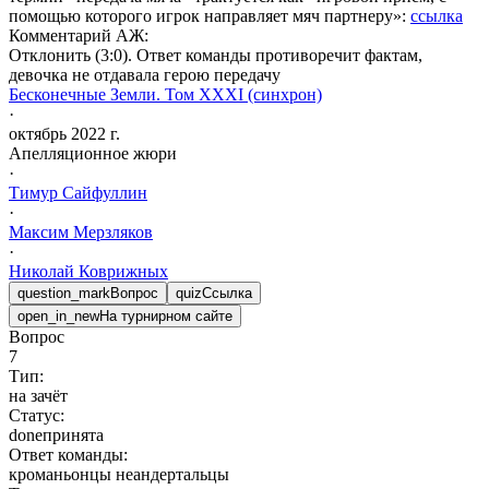
помощью которого игрок направляет мяч партнеру»:
ссылка
Комментарий АЖ:
Отклонить (3:0). Ответ команды противоречит фактам,
девочка не отдавала герою передачу
Бесконечные Земли. Том XXXI (синхрон)
·
октябрь 2022 г.
Апелляционное жюри
·
Тимур
Сайфуллин
·
Максим
Мерзляков
·
Николай
Коврижных
question_mark
Вопрос
quiz
Ссылка
open_in_new
На турнирном сайте
Вопрос
7
Тип:
на зачёт
Статус:
done
принята
Ответ команды:
кроманьонцы неандертальцы