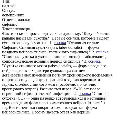
Тип:
на зачёт
Статус:
done
принята
Ответ команды:
сифилис
Текст апелляции:
Фактически вопрос сводится к следующему: "Какую болезнь
раньше называли сухотка?" Первые ссылки, которые выдает
гугл по запросу "сухотка": 1.
ссылка
"Основная статья:
Сифилис Спинная сухотка (лат. tabes dorsalis) — форма
позднего нейросифилиса (третичного сифилиса)." 2.
ссылка
"Спинная сухотка (сухотка спинного мозга) – заболевание,
сопровождающее поздний период сифилиса." 3.
ссылка
"Сухотка спинного мозга (tabes dorsalis) — форма позднего
нейросифилиса, характеризующаяся развитием
дегенеративных изменений по типу хронического воспаления
и прогрессирующей дегенерацией в задних корешках и
задних столбах спинного мозга (особенно пояснично-
крестцового отдела). Развивается через 15–20 лет после
первичной сифилитической инфекции." 4.
ссылка
"Спинная
сухотка (СС) — одна из редко встречающихся в настоящее
время поздних форм паренхиматозного нейросифилиса". и
т.д. Все источники говорят о том, что сухотка - форма
нейросифилиса. Просим зачесть ответ как верный.