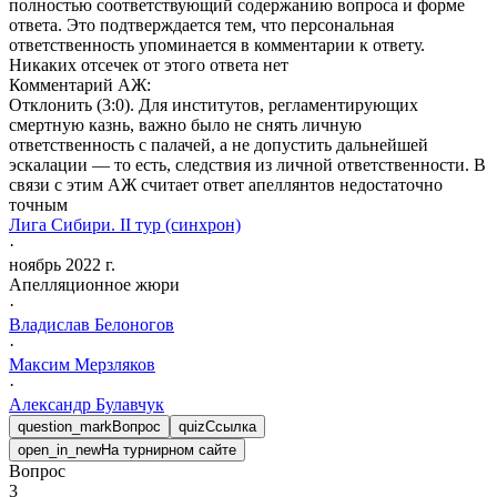
полностью соответствующий содержанию вопроса и форме
ответа. Это подтверждается тем, что персональная
ответственность упоминается в комментарии к ответу.
Никаких отсечек от этого ответа нет
Комментарий АЖ:
Отклонить (3:0). Для институтов, регламентирующих
смертную казнь, важно было не снять личную
ответственность с палачей, а не допустить дальнейшей
эскалации — то есть, следствия из личной ответственности. В
связи с этим АЖ считает ответ апеллянтов недостаточно
точным
Лига Сибири. II тур (синхрон)
·
ноябрь 2022 г.
Апелляционное жюри
·
Владислав
Белоногов
·
Максим
Мерзляков
·
Александр
Булавчук
question_mark
Вопрос
quiz
Ссылка
open_in_new
На турнирном сайте
Вопрос
3