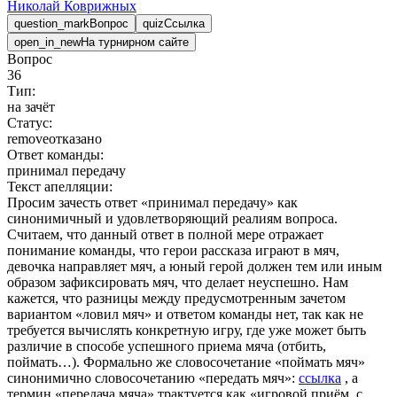
Николай
Коврижных
question_mark
Вопрос
quiz
Ссылка
open_in_new
На турнирном сайте
Вопрос
36
Тип:
на зачёт
Статус:
remove
отказано
Ответ команды:
принимал передачу
Текст апелляции:
Просим зачесть ответ «принимал передачу» как
синонимичный и удовлетворяющий реалиям вопроса.
Считаем, что данный ответ в полной мере отражает
понимание команды, что герои рассказа играют в мяч,
девочка направляет мяч, а юный герой должен тем или иным
образом зафиксировать мяч, что делает неуспешно. Нам
кажется, что разницы между предусмотренным зачетом
вариантом «ловил мяч» и ответом команды нет, так как не
требуется вычислять конкретную игру, где уже может быть
различие в способе успешного приема мяча (отбить,
поймать…). Формально же словосочетание «поймать мяч»
синонимично словосочетанию «передать мяч»:
ссылка
, а
термин «передача мяча» трактуется как «игровой приём, с