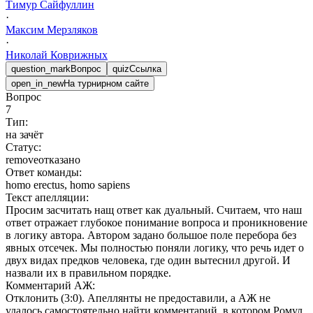
Тимур
Сайфуллин
·
Максим
Мерзляков
·
Николай
Коврижных
question_mark
Вопрос
quiz
Ссылка
open_in_new
На турнирном сайте
Вопрос
7
Тип:
на зачёт
Статус:
remove
отказано
Ответ команды:
homo erectus, homo sapiens
Текст апелляции:
Просим засчитать нащ ответ как дуальный. Считаем, что наш
ответ отражает глубокое понимание вопроса и проникновение
в логику автора. Автором задано большое поле перебора без
явных отсечек. Мы полностью поняли логику, что речь идет о
двух видах предков человека, где один вытеснил другой. И
назвали их в правильном порядке.
Комментарий АЖ:
Отклонить (3:0). Апеллянты не предоставили, а АЖ не
удалось самостоятельно найти комментарий, в котором Ромул