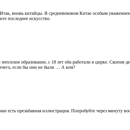
Итак, вновь китайцы. В средневековом Китае особым уважением 
вите последнее искусство.
еплохое образование, с 18 лет оба работали в цирке. Скопив де
ичего, если бы они не были … А кем?
ин есть презабавная иллюстрация. Попробуйте через минуту восп