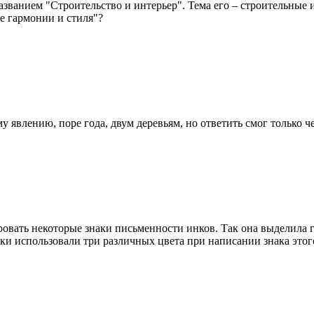
названием "Строительство и интерьер". Тема его – строительные
ие гармонии и стиля"?
 явлению, поре года, двум деревьям, но ответить смог только ч
овать некоторые знаки письменности инков. Так она выделила г
ки использовали три различных цвета при написании знака этог