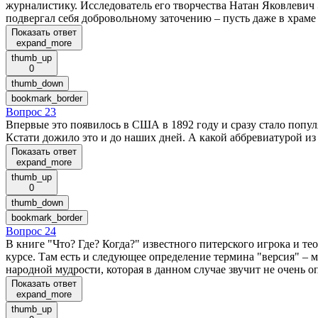
журналистику. Исследователь его творчества Натан Яковлеви
подвергал себя добровольному заточению – пусть даже в храм
Показать ответ
expand_more
thumb_up
0
thumb_down
bookmark_border
Вопрос 23
Впервые это появилось в США в 1892 году и сразу стало попу
Кстати дожило это и до наших дней. А какой аббревиатурой из 
Показать ответ
expand_more
thumb_up
0
thumb_down
bookmark_border
Вопрос 24
В книге "Что? Где? Когда?" известного питерского игрока и т
курсе. Там есть и следующее определение термина "версия" – 
народной мудрости, которая в данном случае звучит не очень 
Показать ответ
expand_more
thumb_up