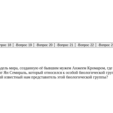
прос
18
·
Вопрос
19
·
Вопрос
20
·
Вопрос
21
·
Вопрос
22
·
Вопрос
2
одель мира, созданную её бывшим мужем Анжеем Кромаром, где 
 Ян Семираль, который относился к особой биологической груп
ый известный нам представитель этой биологической группы?