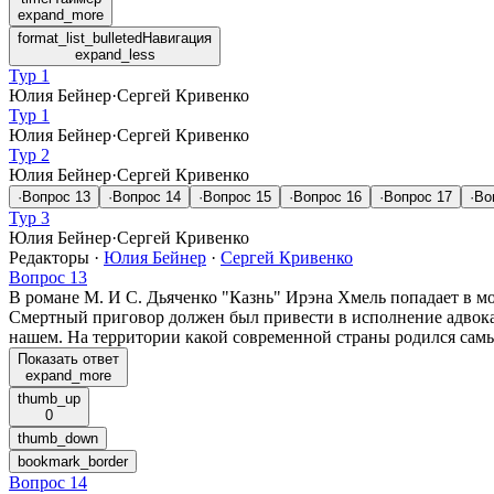
expand_more
format_list_bulleted
Навигация
expand_less
Тур 1
Юлия Бейнер
·
Сергей Кривенко
Тур 1
Юлия Бейнер
·
Сергей Кривенко
Тур 2
Юлия Бейнер
·
Сергей Кривенко
·
Вопрос
13
·
Вопрос
14
·
Вопрос
15
·
Вопрос
16
·
Вопрос
17
·
Во
Тур 3
Юлия Бейнер
·
Сергей Кривенко
Редакторы
·
Юлия Бейнер
·
Сергей Кривенко
Вопрос 13
В романе М. И С. Дьяченко "Казнь" Ирэна Хмель попадает в м
Смертный приговор должен был привести в исполнение адвокат
нашем. На территории какой современной страны родился сам
Показать ответ
expand_more
thumb_up
0
thumb_down
bookmark_border
Вопрос 14