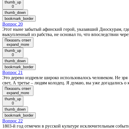
thumb_up
0
thumb_down
bookmark_border
Вопрос 20
Этот ныне забытый афинский герой, указавший Диоскурам, где 
выкупленный из рабства, не основал то, что впоследствии че
Показать ответ
expand_more
thumb_up
0
thumb_down
bookmark_border
Вопрос 21
Это дерево издревле широко использовалось человеком. Не зря о
свет, А третье – людям колодец. Я думаю, вы уже догадались о 
Показать ответ
expand_more
thumb_up
0
thumb_down
bookmark_border
Вопрос 22
1803-й год отмечен в русской культуре исключительным событи