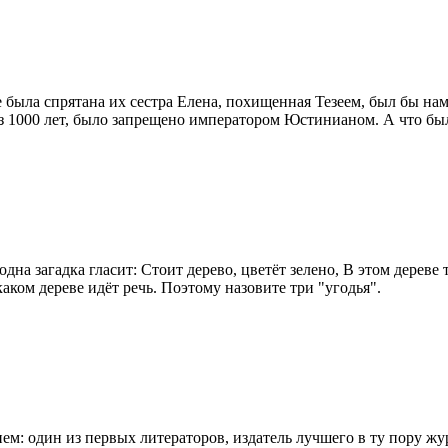
была спрятана их сестра Елена, похищенная Тезеем, был бы нам 
рез 1000 лет, было запрещено императором Юстинианом. А что бы
дна загадка гласит: Стоит дерево, цветёт зелено, В этом дереве 
каком дереве идёт речь. Поэтому назовите три "угодья".
ем: один из первых литераторов, издатель лучшего в ту пору ж