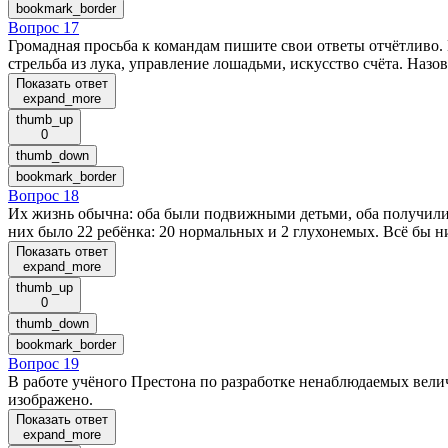
bookmark_border
Вопрос 17
Громадная просьба к командам пишите свои ответы отчётливо. 
стрельба из лука, управление лошадьми, искусство счёта. Назо
Показать ответ
expand_more
thumb_up
0
thumb_down
bookmark_border
Вопрос 18
Их жизнь обычна: оба были подвижными детьми, оба получили н
них было 22 ребёнка: 20 нормальных и 2 глухонемых. Всё бы н
Показать ответ
expand_more
thumb_up
0
thumb_down
bookmark_border
Вопрос 19
В работе учёного Престона по разработке ненаблюдаемых велич
изображено.
Показать ответ
expand_more