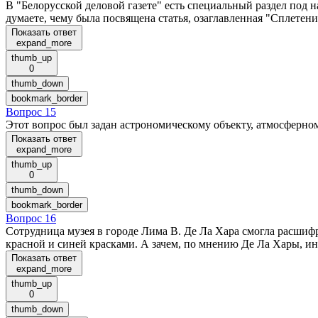
В "Белорусской деловой газете" есть специальный раздел под 
думаете, чему была посвящена статья, озаглавленная "Сплетен
Показать ответ
expand_more
thumb_up
0
thumb_down
bookmark_border
Вопрос 15
Этот вопрос был задан астрономическому объекту, атмосферному
Показать ответ
expand_more
thumb_up
0
thumb_down
bookmark_border
Вопрос 16
Сотрудница музея в городе Лима В. Де Ла Хара смогла расшифр
красной и синей красками. А зачем, по мнению Де Ла Хары, ин
Показать ответ
expand_more
thumb_up
0
thumb_down