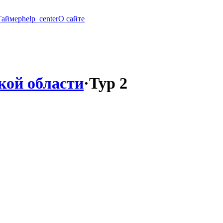
Таймер
help_center
О сайте
ой области
·
Тур 2