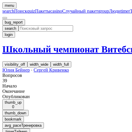
menu
search
Поиск
quiz
Пакеты
casino
Случайный пакет
group
Люди
timer
bug_report
search
login
Школьный чемпионат Витебск
visibility_off
width_wide
width_full
Юлия Бейнер
·
Сергей Кривенко
Вопросов
39
Начало
Окончание
Опубликован
thumb_up
0
thumb_down
bookmark
avg_pace
Тренировка
timer
Таймер