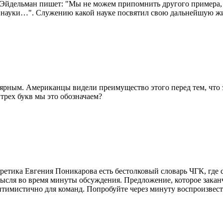
ч Эйдельман пишет: "Мы не можем припомнить другого примера,
е науки…". Служению какой науке посвятил свою дальнейшую жи
лярным. Американцы видели преимущество этого перед тем, что 
трех букв мы это обозначаем?
еоретика Евгения Поникарова есть бестолковый словарь ЧГК, где
мысля во время минуты обсуждения. Предложение, которое закан
оптимистично для команд. Попробуйте через минуту воспроизвес