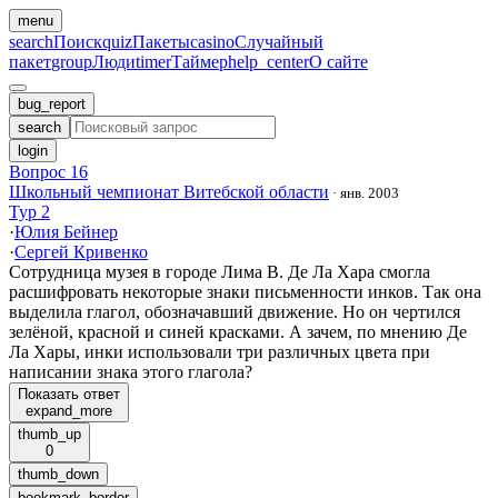
menu
search
Поиск
quiz
Пакеты
casino
Случайный
пакет
group
Люди
timer
Таймер
help_center
О сайте
bug_report
search
login
Вопрос 16
Школьный чемпионат Витебской области
·
янв. 2003
Тур 2
·
Юлия Бейнер
·
Сергей Кривенко
Сотрудница музея в городе Лима В. Де Ла Хара смогла
расшифровать некоторые знаки письменности инков. Так она
выделила глагол, обозначавший движение. Но он чертился
зелёной, красной и синей красками. А зачем, по мнению Де
Ла Хары, инки использовали три различных цвета при
написании знака этого глагола?
Показать ответ
expand_more
thumb_up
0
thumb_down
bookmark_border