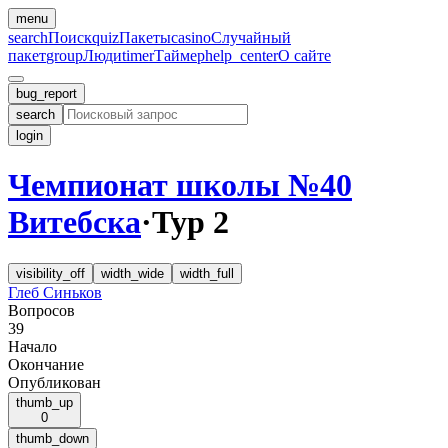
menu
search
Поиск
quiz
Пакеты
casino
Случайный
пакет
group
Люди
timer
Таймер
help_center
О сайте
bug_report
search
login
Чемпионат школы №40
Витебска
·
Тур 2
visibility_off
width_wide
width_full
Глеб Синьков
Вопросов
39
Начало
Окончание
Опубликован
thumb_up
0
thumb_down