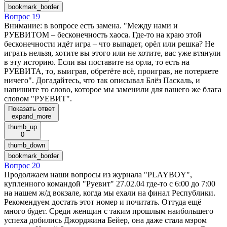
bookmark_border
Вопрос 19
Внимание: в вопросе есть замена. "Между нами и
РУЕВИТОМ – бесконечность хаоса. Где-то на краю этой
бесконечности идёт игра – что выпадет, орёл или решка? Не
играть нельзя, хотите вы этого или не хотите, вас уже втянули
в эту историю. Если вы поставите на орла, то есть на
РУЕВИТА, то, выиграв, обретёте всё, проиграв, не потеряете
ничего". Догадайтесь, что так описывал Блёз Паскаль, и
напишите то слово, которое мы заменили для вашего же блага
словом "РУЕВИТ".
Показать ответ
expand_more
thumb_up
0
thumb_down
bookmark_border
Вопрос 20
Продолжаем наши вопросы из журнала "PLAYBOY",
купленного командой "Руевит" 27.02.04 где-то с 6:00 до 7:00
на нашем ж/д вокзале, когда мы ехали на финал Республики.
Рекомендуем достать этот номер и почитать. Оттуда ещё
много будет. Среди женщин с таким прошлым наибольшего
успеха добились Джорджина Бейер, она даже стала мэром