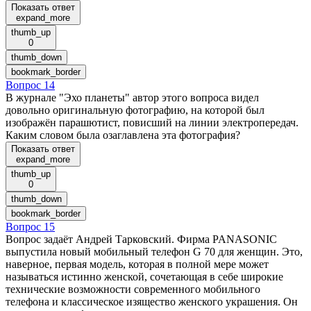
Показать ответ
expand_more
thumb_up
0
thumb_down
bookmark_border
Вопрос 14
В журнале "Эхо планеты" автор этого вопроса видел
довольно оригинальную фотографию, на которой был
изображён парашютист, повисший на линии электропередач.
Каким словом была озаглавлена эта фотография?
Показать ответ
expand_more
thumb_up
0
thumb_down
bookmark_border
Вопрос 15
Вопрос задаёт Андрей Тарковский. Фирма PANASONIC
выпустила новый мобильный телефон G 70 для женщин. Это,
наверное, первая модель, которая в полной мере может
называться истинно женской, сочетающая в себе широкие
технические возможности современного мобильного
телефона и классическое изящество женского украшения. Он