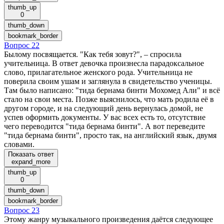
thumb_up
0
thumb_down
bookmark_border
Вопрос 22
Былому посвящается. "Как тебя зовут?", – спросила
учительница. В ответ девочка произнесла парадоксальное
слово, прилагательное женского рода. Учительница не
поверила своим ушам и заглянула в свидетельство ученицы.
Там было написано: "тида бернама бинти Мохомед Али" и всё
стало на свои места. Позже выяснилось, что мать родила её в
другом городе, и на следующий день вернулась домой, не
успев оформить документы. У вас всех есть то, отсутствие
чего переводится "тида бернама бинти". А вот переведите
"тида бернама бинти", просто так, на английский язык, двумя
словами.
Показать ответ
expand_more
thumb_up
0
thumb_down
bookmark_border
Вопрос 23
Этому жанру музыкального произведения даётся следующее