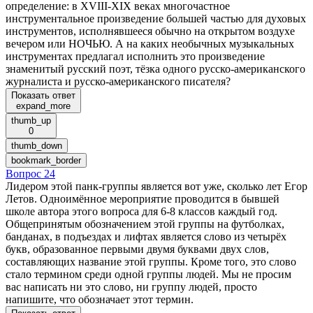
определение: в XVIII-XIX веках многочастное
инструментальное произведение большей частью для духовых
инструментов, исполнявшееся обычно на открытом воздухе
вечером или НОЧЬЮ. А на каких необычных музыкальных
инструментах предлагал исполнить это произведение
знаменитый русский поэт, тёзка одного русско-американского
журналиста и русско-американского писателя?
Показать ответ
expand_more
thumb_up
0
thumb_down
bookmark_border
Вопрос 24
Лидером этой панк-группы является вот уже, сколько лет Егор
Летов. Одноимённое мероприятие проводится в бывшей
школе автора этого вопроса для 6-8 классов каждый год.
Общепринятым обозначением этой группы на футболках,
банданах, в подъездах и лифтах является слово из четырёх
букв, образованное первыми двумя буквами двух слов,
составляющих название этой группы. Кроме того, это слово
стало термином среди одной группы людей. Мы не просим
вас написать ни это слово, ни группу людей, просто
напишите, что обозначает этот термин.