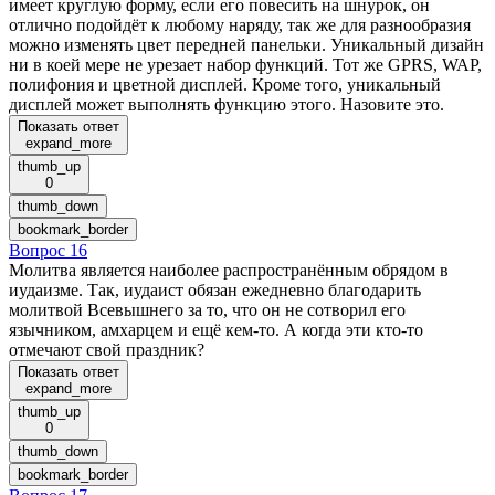
имеет круглую форму, если его повесить на шнурок, он
отлично подойдёт к любому наряду, так же для разнообразия
можно изменять цвет передней панельки. Уникальный дизайн
ни в коей мере не урезает набор функций. Тот же GPRS, WAP,
полифония и цветной дисплей. Кроме того, уникальный
дисплей может выполнять функцию этого. Назовите это.
Показать ответ
expand_more
thumb_up
0
thumb_down
bookmark_border
Вопрос 16
Молитва является наиболее распространённым обрядом в
иудаизме. Так, иудаист обязан ежедневно благодарить
молитвой Всевышнего за то, что он не сотворил его
язычником, амхарцем и ещё кем-то. А когда эти кто-то
отмечают свой праздник?
Показать ответ
expand_more
thumb_up
0
thumb_down
bookmark_border