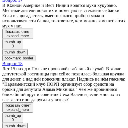
Вопрос 17
В Южной Америке и Вест-Индии водятся мухи кукубано.
Местные жители ловят их и помещают в стеклянные банки.
Если вы догадаетесь, вместо какого прибора можно
использовать эти банки, то ответьте, кем можно заменить этих
мух у нас.
Показать ответ
expand_more
thumb_up
0
thumb_down
bookmark_border
Вопрос 18
Лет 15 назад в Польше произошёл забавный случай. В холле
депутатской гостиницы при сейме появилась большая кружка
для денег, а над ней повесили плакат. Надпись на нём гласила:
"Парламентский клуб ПОРП организует сбор средств на
брюки для депутата Адама Михника." Чем же провинился
ближайший друг и советник Леха Валенсы, если многих из
вас за это иногда ругали учителя?
Показать ответ
expand_more
thumb_up
0
thumb_down