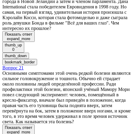
города в Новой Зеландии а затем и членом парламента. Дана
International стала победителем Евровидения в 1998 году. Но
самая, на первый взгляд, удивительная история произошла с
Кэролайн Косси, которая стала фотомоделью и даже сыграла
роль девушки Бонда в фильме "Всё для ваших глаз". Чем
интересно их прошлое?
Показать ответ
expand_more
thumb_up
0
thumb_down
bookmark_border
Вопрос 21
Основными симптомами этой очень редкой болезни являются
сильное головокружение и тошнота. Обычно ей страдает
около половины людей определённой профессии. Ради
профилактики этой болезни, японский учёный Мамору Мори
повел следующий эксперимент: человек, помещённый в
кресло-фиксатор, вначале был приведён в положение, когда
правая часть его туловища была поднята вверх, затем
перевёрнута на бок, затем в положение вверх ногами, и кроме
того, в это время человек удерживал в поле зрения источник
света. Как называется эта болезнь?
Показать ответ
expand_more