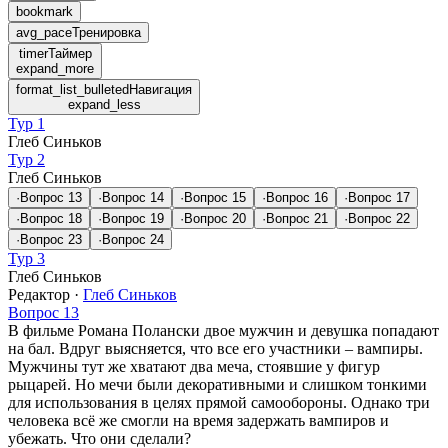
bookmark
avg_pace
Тренировка
timer
Таймер
expand_more
format_list_bulleted
Навигация
expand_less
Тур 1
Глеб Синьков
Тур 2
Глеб Синьков
·
Вопрос
13
·
Вопрос
14
·
Вопрос
15
·
Вопрос
16
·
Вопрос
17
·
Вопрос
18
·
Вопрос
19
·
Вопрос
20
·
Вопрос
21
·
Вопрос
22
·
Вопрос
23
·
Вопрос
24
Тур 3
Глеб Синьков
Редактор
·
Глеб Синьков
Вопрос 13
В фильме Романа Полански двое мужчин и девушка попадают
на бал. Вдруг выясняется, что все его участники – вампиры.
Мужчины тут же хватают два меча, стоявшие у фигур
рыцарей. Но мечи были декоративными и слишком тонкими
для использования в целях прямой самообороны. Однако три
человека всё же смогли на время задержать вампиров и
убежать. Что они сделали?