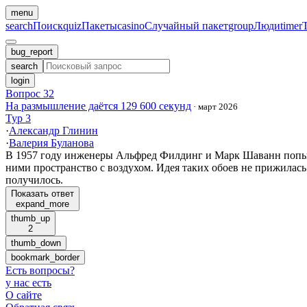
menu
search
Поиск
quiz
Пакеты
casino
Случайный пакет
group
Люди
timer
bug_report
search
login
Вопрос 32
На размышление даётся 129 600 секунд
·
март 2026
Тур 3
·
Александр Глинин
·
Валерия Буланова
В 1957 году инженеры Альфред Филдинг и Марк Шаванн попытал
ними пространство с воздухом. Идея таких обоев не прижилась
получилось.
Показать ответ
expand_more
thumb_up
2
thumb_down
bookmark_border
Есть вопросы
?
у нас есть
О сайте