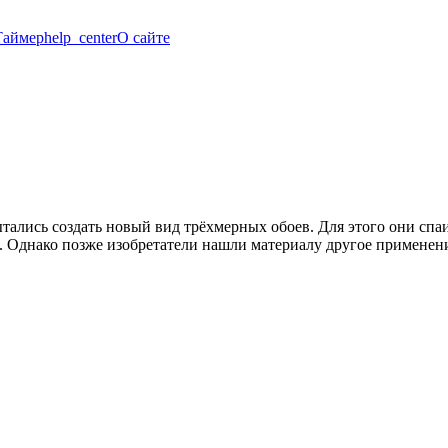
Таймер
help_center
О сайте
ись создать новый вид трёхмерных обоев. Для этого они спаив
. Однако позже изобретатели нашли материалу другое применение.