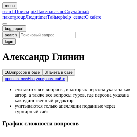
menu
search
Поиск
quiz
Пакеты
casino
Случайный
пакет
group
Люди
timer
Таймер
help_center
О сайте
bug_report
search
login
Александр Глинин
16
Вопросов в базе
3
Пакета в базе
open_in_new
На турнирном сайте
считаются все вопросы, в которых персона указана как
автор, а также все вопросы туров, где персона указана
как единственный редактор.
учитываются только апелляции поданные через
турнирный сайт
График сложности вопросов