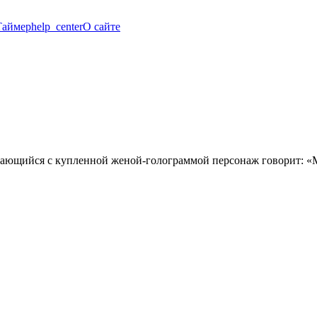
Таймер
help_center
О сайте
угающийся с купленной женой-голограммой персонаж говорит: «