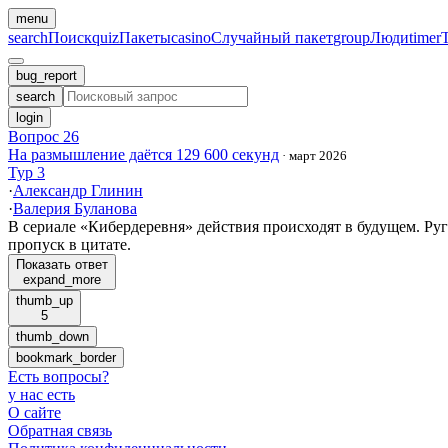
menu
search
Поиск
quiz
Пакеты
casino
Случайный пакет
group
Люди
timer
bug_report
search
login
Вопрос 26
На размышление даётся 129 600 секунд
·
март 2026
Тур 3
·
Александр Глинин
·
Валерия Буланова
В сериале «Кибердеревня» действия происходят в будущем. Р
пропуск в цитате.
Показать ответ
expand_more
thumb_up
5
thumb_down
bookmark_border
Есть вопросы
?
у нас есть
О сайте
Обратная связь