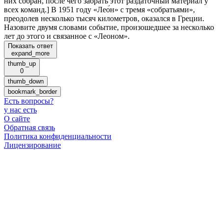
них собран, после чего забрать этот раздаточный материал у
всех команд.] В 1951 году «Лео́н» с тремя «собратьями»,
преодолев несколько тысяч километров, оказался в Греции.
Назовите двумя словами событие, произошедшее за несколько
лет до этого и связанное с «Леоном».
Показать ответ
expand_more
thumb_up
0
thumb_down
bookmark_border
Есть вопросы
?
у нас есть
О сайте
Обратная связь
Политика конфиденциальности
Лицензирование