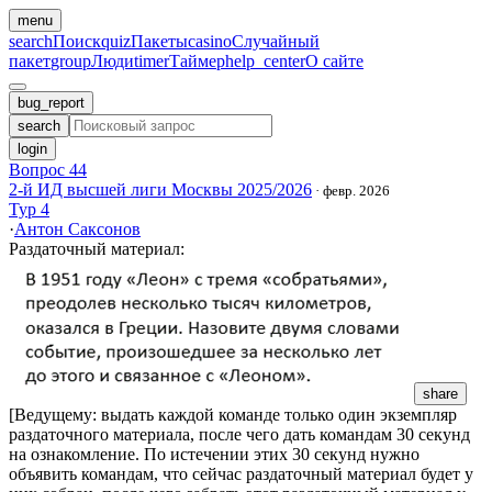
menu
search
Поиск
quiz
Пакеты
casino
Случайный
пакет
group
Люди
timer
Таймер
help_center
О сайте
bug_report
search
login
Вопрос 44
2-й ИД высшей лиги Москвы 2025/2026
·
февр. 2026
Тур 4
·
Антон Саксонов
Раздаточный материал
:
share
[Ведущему: выдать каждой команде только один экземпляр
раздаточного материала, после чего дать командам 30 секунд
на ознакомление. По истечении этих 30 секунд нужно
объявить командам, что сейчас раздаточный материал будет у