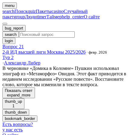
menu
search
Поиск
quiz
Пакеты
casino
Случайный
пакет
group
Люди
timer
Таймер
help_center
О сайте
bug_report
search
login
Вопрос 21
2-й ИД высшей лиги Москвы 2025/2026
·
февр. 2026
Тур 2
·
Александр Либер
В черновике «Домика в Коломне» Пушкин использовал
эпиграф из «Метаморфоз» Овидия. Этот факт приводится в
недавнем исследовании «Русские повести». Восстановите
слово, которое мы изменили в тексте вопроса.
Показать ответ
expand_more
thumb_up
1
thumb_down
bookmark_border
Есть вопросы
?
у нас есть