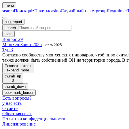
menu
search
Поиск
quiz
Пакеты
casino
Случайный пакет
group
Люди
timer
bug_report
search
login
Вопрос 29
Мюнхен Зовет 2025
·
июль 2025
Тур 3
Согласно сообществу мюнхенских пивоваров, чтоб пиво считал
также должен быть собственный ОН на территории города. В э
Показать ответ
expand_more
thumb_up
0
thumb_down
bookmark_border
Есть вопросы
?
у нас есть
О сайте
Обратная связь
Политика конфиденциальности
Лицензирование