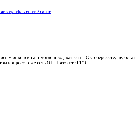
Таймер
help_center
О сайте
ось мюнхенским и могло продаваться на Октоберфесте, недоста
том вопросе тоже есть ОН. Назовите ЕГО.