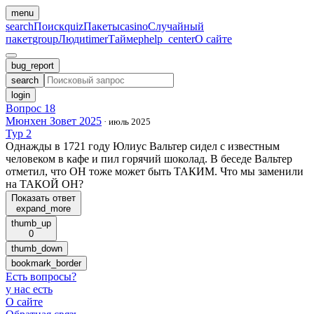
menu
search
Поиск
quiz
Пакеты
casino
Случайный
пакет
group
Люди
timer
Таймер
help_center
О сайте
bug_report
search
login
Вопрос 18
Мюнхен Зовет 2025
·
июль 2025
Тур 2
Однажды в 1721 году Юлиус Вальтер сидел с известным
человеком в кафе и пил горячий шоколад. В беседе Вальтер
отметил, что ОН тоже может быть ТАКИМ. Что мы заменили
на ТАКОЙ ОН?
Показать ответ
expand_more
thumb_up
0
thumb_down
bookmark_border
Есть вопросы
?
у нас есть
О сайте