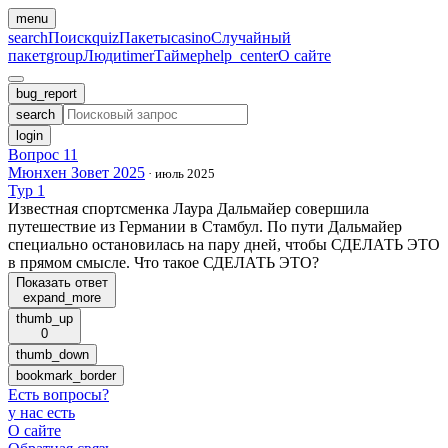
menu
search
Поиск
quiz
Пакеты
casino
Случайный
пакет
group
Люди
timer
Таймер
help_center
О сайте
bug_report
search
login
Вопрос 11
Мюнхен Зовет 2025
·
июль 2025
Тур 1
Известная спортсменка Лаура Дальмайер совершила
путешествие из Германии в Стамбул. По пути Дальмайер
специально остановилась на пару дней, чтобы СДЕЛАТЬ ЭТО
в прямом смысле. Что такое СДЕЛАТЬ ЭТО?
Показать ответ
expand_more
thumb_up
0
thumb_down
bookmark_border
Есть вопросы
?
у нас есть
О сайте